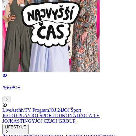
Najvyšší čas
Live
Archív
TV Program
JOJ 24
JOJ Šport
JOJ
JOJ PLAY
JOJ ŠPORT
JOJKO
NADÁCIA TV
JOJ
KASTINGY
JOJ CZ
JOJ GROUP
LIFESTYLE