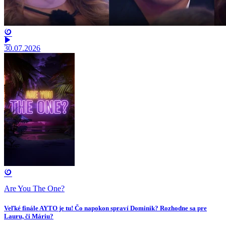
30.07.2026
Are You The One?
Veľké finále AYTO je tu! Čo napokon spraví Dominik? Rozhodne sa pre
Lauru, či Máriu?