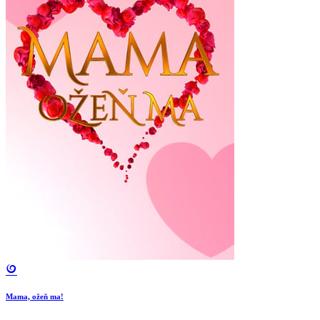
Mama, ožeň ma!