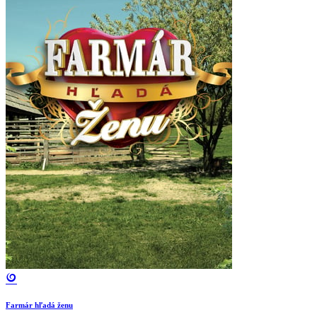
Farmár hľadá ženu