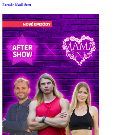
Farmár hľadá ženu