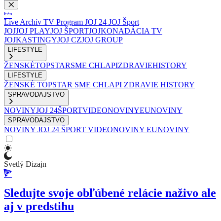
Live
Archív
TV Program
JOJ 24
JOJ Šport
JOJ
JOJ PLAY
JOJ ŠPORT
JOJKO
NADÁCIA TV
JOJ
KASTINGY
JOJ CZ
JOJ GROUP
LIFESTYLE
ŽENSKÉ
TOPSTAR
SME CHLAPI
ZDRAVIE
HISTORY
LIFESTYLE
ŽENSKÉ
TOPSTAR
SME CHLAPI
ZDRAVIE
HISTORY
SPRAVODAJSTVO
NOVINY
JOJ 24
ŠPORT
VIDEONOVINY
EUNOVINY
SPRAVODAJSTVO
NOVINY
JOJ 24
ŠPORT
VIDEONOVINY
EUNOVINY
Svetlý Dizajn
Sledujte svoje obľúbené relácie naživo ale
aj v predstihu