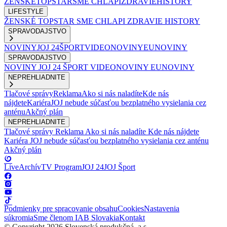
ŽENSKÉ
TOPSTAR
SME CHLAPI
ZDRAVIE
HISTORY
LIFESTYLE
ŽENSKÉ
TOPSTAR
SME CHLAPI
ZDRAVIE
HISTORY
SPRAVODAJSTVO
NOVINY
JOJ 24
ŠPORT
VIDEONOVINY
EUNOVINY
SPRAVODAJSTVO
NOVINY
JOJ 24
ŠPORT
VIDEONOVINY
EUNOVINY
NEPREHLIADNITE
Tlačové správy
Reklama
Ako si nás naladíte
Kde nás
nájdete
Kariéra
JOJ nebude súčasťou bezplatného vysielania cez
anténu
Akčný plán
NEPREHLIADNITE
Tlačové správy
Reklama
Ako si nás naladíte
Kde nás nájdete
Kariéra
JOJ nebude súčasťou bezplatného vysielania cez anténu
Akčný plán
Live
Archív
TV Program
JOJ 24
JOJ Šport
Podmienky pre spracovanie obsahu
Cookies
Nastavenia
súkromia
Sme členom IAB Slovakia
Kontakt
© Copyright 2026 Slovenská produkčná, a.s.