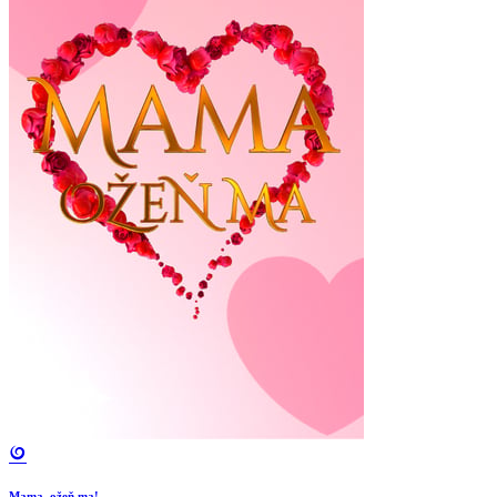
Mama, ožeň ma!