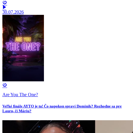
30.07.2026
Are You The One?
Veľké finále AYTO je tu! Čo napokon spraví Dominik? Rozhodne sa pre
Lauru, či Máriu?