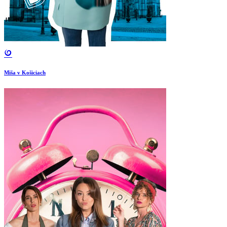
Miša v Košiciach