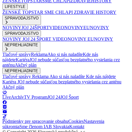
ŽENSKÉ
TOPSTAR
SME CHLAPI
ZDRAVIE
HISTORY
LIFESTYLE
ŽENSKÉ
TOPSTAR
SME CHLAPI
ZDRAVIE
HISTORY
SPRAVODAJSTVO
NOVINY
JOJ 24
ŠPORT
VIDEONOVINY
EUNOVINY
SPRAVODAJSTVO
NOVINY
JOJ 24
ŠPORT
VIDEONOVINY
EUNOVINY
NEPREHLIADNITE
Tlačové správy
Reklama
Ako si nás naladíte
Kde nás
nájdete
Kariéra
JOJ nebude súčasťou bezplatného vysielania cez
anténu
Akčný plán
NEPREHLIADNITE
Tlačové správy
Reklama
Ako si nás naladíte
Kde nás nájdete
Kariéra
JOJ nebude súčasťou bezplatného vysielania cez anténu
Akčný plán
Live
Archív
TV Program
JOJ 24
JOJ Šport
Podmienky pre spracovanie obsahu
Cookies
Nastavenia
súkromia
Sme členom IAB Slovakia
Kontakt
© Copyright 2026 Slovenská produkčná, a.s.