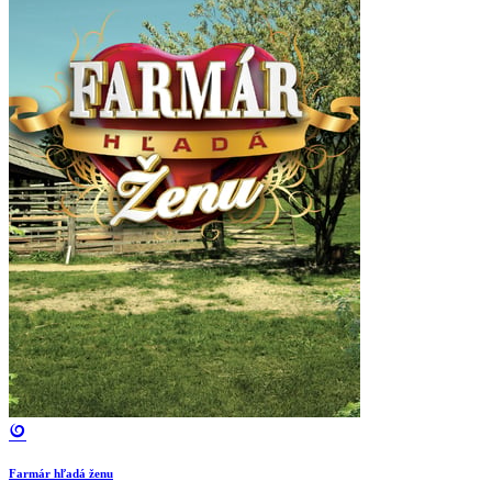
Farmár hľadá ženu