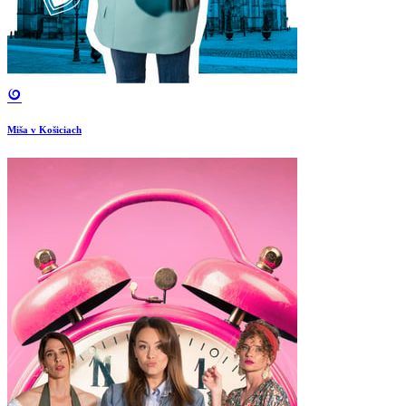
Miša v Košiciach