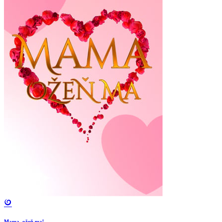
Mama, ožeň ma!