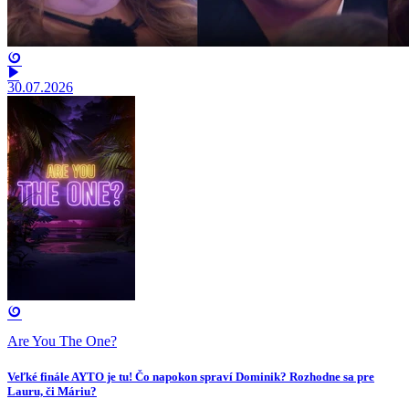
30.07.2026
Are You The One?
Veľké finále AYTO je tu! Čo napokon spraví Dominik? Rozhodne sa pre
Lauru, či Máriu?