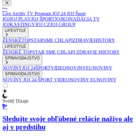
Live
Archív
TV Program
JOJ 24
JOJ Šport
JOJ
JOJ PLAY
JOJ ŠPORT
JOJKO
NADÁCIA TV
JOJ
KASTINGY
JOJ CZ
JOJ GROUP
LIFESTYLE
ŽENSKÉ
TOPSTAR
SME CHLAPI
ZDRAVIE
HISTORY
LIFESTYLE
ŽENSKÉ
TOPSTAR
SME CHLAPI
ZDRAVIE
HISTORY
SPRAVODAJSTVO
NOVINY
JOJ 24
ŠPORT
VIDEONOVINY
EUNOVINY
SPRAVODAJSTVO
NOVINY
JOJ 24
ŠPORT
VIDEONOVINY
EUNOVINY
Svetlý Dizajn
Sledujte svoje obľúbené relácie naživo ale
aj v predstihu