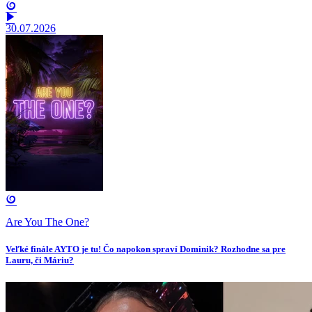
30.07.2026
Are You The One?
Veľké finále AYTO je tu! Čo napokon spraví Dominik? Rozhodne sa pre
Lauru, či Máriu?