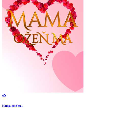
Mama, ožeň ma!