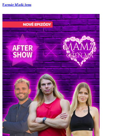
Farmár hľadá ženu