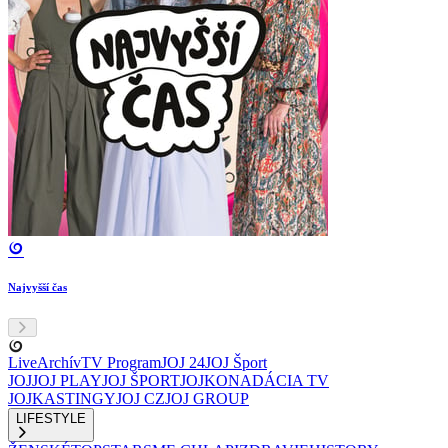
Najvyšší čas
Live
Archív
TV Program
JOJ 24
JOJ Šport
JOJ
JOJ PLAY
JOJ ŠPORT
JOJKO
NADÁCIA TV
JOJ
KASTINGY
JOJ CZ
JOJ GROUP
LIFESTYLE