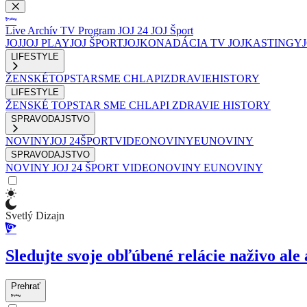
Live
Archív
TV Program
JOJ 24
JOJ Šport
JOJ
JOJ PLAY
JOJ ŠPORT
JOJKO
NADÁCIA TV JOJ
KASTINGY
LIFESTYLE
ŽENSKÉ
TOPSTAR
SME CHLAPI
ZDRAVIE
HISTORY
LIFESTYLE
ŽENSKÉ
TOPSTAR
SME CHLAPI
ZDRAVIE
HISTORY
SPRAVODAJSTVO
NOVINY
JOJ 24
ŠPORT
VIDEONOVINY
EUNOVINY
SPRAVODAJSTVO
NOVINY
JOJ 24
ŠPORT
VIDEONOVINY
EUNOVINY
Svetlý Dizajn
Sledujte svoje obľúbené relácie naživo ale 
Prehrať