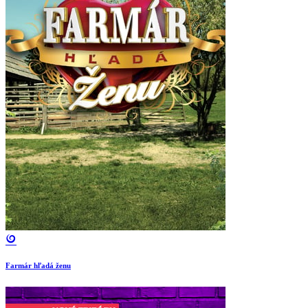
Farmár hľadá ženu