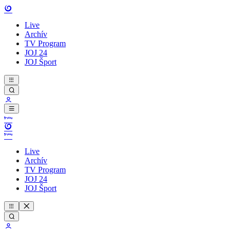
Live
Archív
TV Program
JOJ 24
JOJ Šport
Live
Archív
TV Program
JOJ 24
JOJ Šport