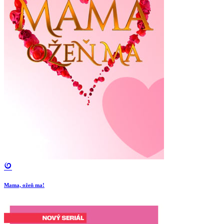
Mama, ožeň ma!