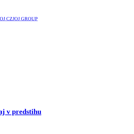
JOJ CZ
JOJ GROUP
aj v predstihu