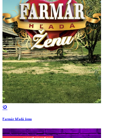
Farmár hľadá ženu