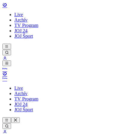
Live
Archív
TV Program
JOJ 24
JOJ Šport
Live
Archív
TV Program
JOJ 24
JOJ Šport