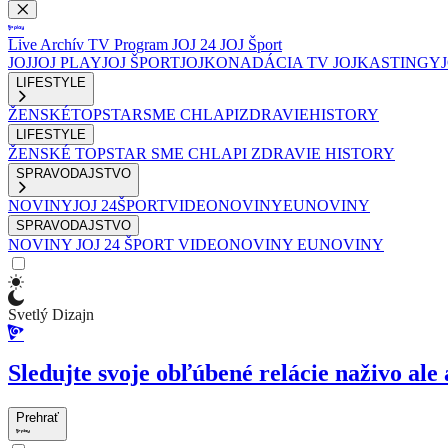
Live
Archív
TV Program
JOJ 24
JOJ Šport
JOJ
JOJ PLAY
JOJ ŠPORT
JOJKO
NADÁCIA TV JOJ
KASTINGY
LIFESTYLE
ŽENSKÉ
TOPSTAR
SME CHLAPI
ZDRAVIE
HISTORY
LIFESTYLE
ŽENSKÉ
TOPSTAR
SME CHLAPI
ZDRAVIE
HISTORY
SPRAVODAJSTVO
NOVINY
JOJ 24
ŠPORT
VIDEONOVINY
EUNOVINY
SPRAVODAJSTVO
NOVINY
JOJ 24
ŠPORT
VIDEONOVINY
EUNOVINY
Svetlý Dizajn
Sledujte svoje obľúbené relácie naživo ale 
Prehrať