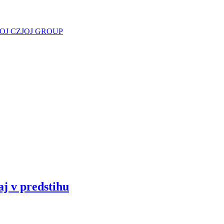
JOJ CZ
JOJ GROUP
aj v predstihu