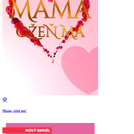
Mama, ožeň ma!