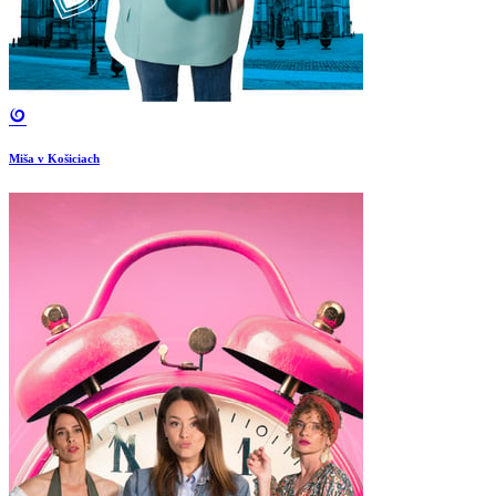
Miša v Košiciach