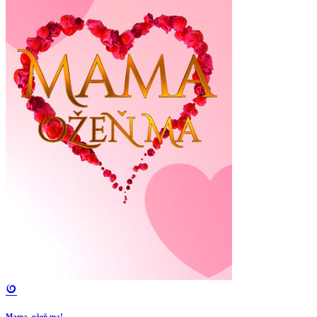
Mama, ožeň ma!