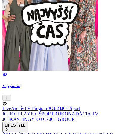
Najvyšší čas
Live
Archív
TV Program
JOJ 24
JOJ Šport
JOJ
JOJ PLAY
JOJ ŠPORT
JOJKO
NADÁCIA TV
JOJ
KASTINGY
JOJ CZ
JOJ GROUP
LIFESTYLE