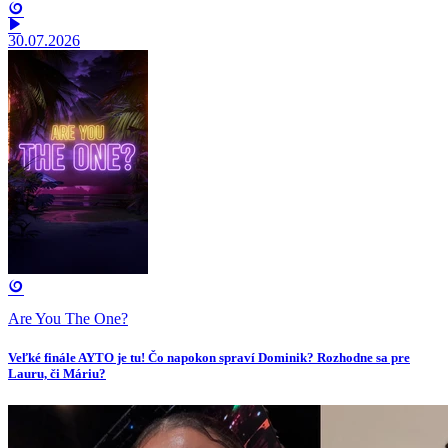
30.07.2026
Are You The One?
Veľké finále AYTO je tu! Čo napokon spraví Dominik? Rozhodne sa pre
Lauru, či Máriu?