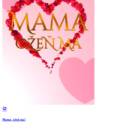
Mama, ožeň ma!