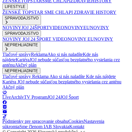
ŽENSKÉ
TOPSTAR
SME CHLAPI
ZDRAVIE
HISTORY
LIFESTYLE
ŽENSKÉ
TOPSTAR
SME CHLAPI
ZDRAVIE
HISTORY
SPRAVODAJSTVO
NOVINY
JOJ 24
ŠPORT
VIDEONOVINY
EUNOVINY
SPRAVODAJSTVO
NOVINY
JOJ 24
ŠPORT
VIDEONOVINY
EUNOVINY
NEPREHLIADNITE
Tlačové správy
Reklama
Ako si nás naladíte
Kde nás
nájdete
Kariéra
JOJ nebude súčasťou bezplatného vysielania cez
anténu
Akčný plán
NEPREHLIADNITE
Tlačové správy
Reklama
Ako si nás naladíte
Kde nás nájdete
Kariéra
JOJ nebude súčasťou bezplatného vysielania cez anténu
Akčný plán
Live
Archív
TV Program
JOJ 24
JOJ Šport
Podmienky pre spracovanie obsahu
Cookies
Nastavenia
súkromia
Sme členom IAB Slovakia
Kontakt
© Copyright 2026 Slovenská produkčná, a.s.