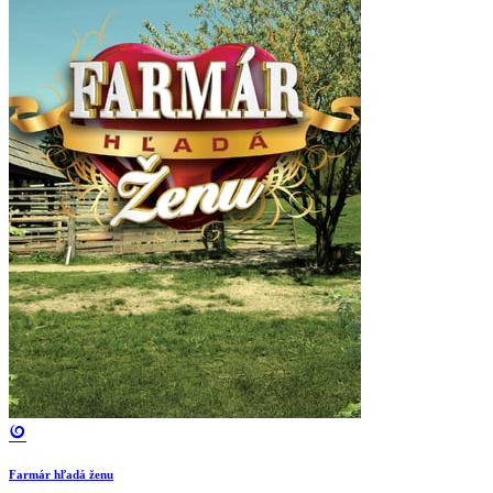
Farmár hľadá ženu