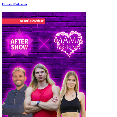
Farmár hľadá ženu