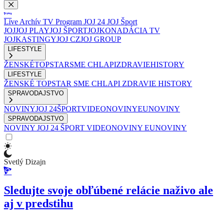
Live
Archív
TV Program
JOJ 24
JOJ Šport
JOJ
JOJ PLAY
JOJ ŠPORT
JOJKO
NADÁCIA TV
JOJ
KASTINGY
JOJ CZ
JOJ GROUP
LIFESTYLE
ŽENSKÉ
TOPSTAR
SME CHLAPI
ZDRAVIE
HISTORY
LIFESTYLE
ŽENSKÉ
TOPSTAR
SME CHLAPI
ZDRAVIE
HISTORY
SPRAVODAJSTVO
NOVINY
JOJ 24
ŠPORT
VIDEONOVINY
EUNOVINY
SPRAVODAJSTVO
NOVINY
JOJ 24
ŠPORT
VIDEONOVINY
EUNOVINY
Svetlý Dizajn
Sledujte svoje obľúbené relácie naživo ale
aj v predstihu