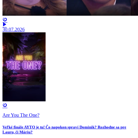
30.07.2026
Are You The One?
Veľké finále AYTO je tu! Čo napokon spraví Dominik? Rozhodne sa pre
Lauru, či Máriu?