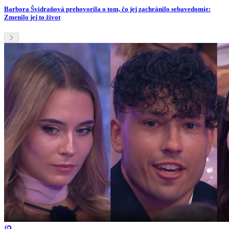
Barbora Švidraňová prehovorila o tom, čo jej zachránilo sebavedomie:
Zmenilo jej to život