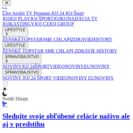
Live
Archív
TV Program
JOJ 24
JOJ Šport
JOJ
JOJ PLAY
JOJ ŠPORT
JOJKO
NADÁCIA TV
JOJ
KASTINGY
JOJ CZ
JOJ GROUP
LIFESTYLE
ŽENSKÉ
TOPSTAR
SME CHLAPI
ZDRAVIE
HISTORY
LIFESTYLE
ŽENSKÉ
TOPSTAR
SME CHLAPI
ZDRAVIE
HISTORY
SPRAVODAJSTVO
NOVINY
JOJ 24
ŠPORT
VIDEONOVINY
EUNOVINY
SPRAVODAJSTVO
NOVINY
JOJ 24
ŠPORT
VIDEONOVINY
EUNOVINY
Svetlý Dizajn
Sledujte svoje obľúbené relácie naživo ale
aj v predstihu