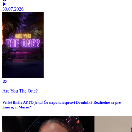
30.07.2026
Are You The One?
Veľké finále AYTO je tu! Čo napokon spraví Dominik? Rozhodne sa pre
Lauru, či Máriu?