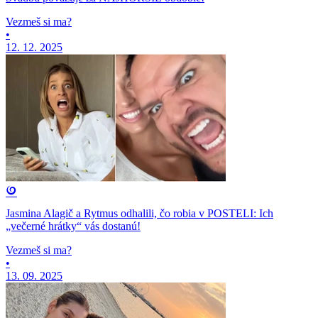
Vezmeš si ma?
•
12. 12. 2025
Jasmina Alagič a Rytmus odhalili, čo robia v POSTELI: Ich
„večerné hrátky“ vás dostanú!
Vezmeš si ma?
•
13. 09. 2025