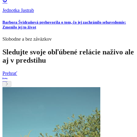
Jednotka Jastrab
Barbora Švidraňová prehovorila o tom, čo jej zachránilo sebavedomie:
Zmenilo jej to život
Slobodne a bez záväzkov
Sledujte svoje obľúbené relácie naživo ale
aj v predstihu
Prehrať