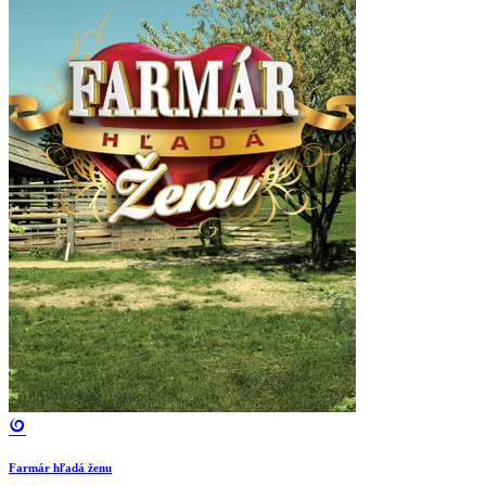
Farmár hľadá ženu