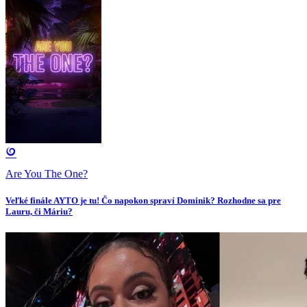
Are You The One?
Veľké finále AYTO je tu! Čo napokon spraví Dominik? Rozhodne sa pre
Lauru, či Máriu?