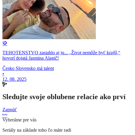
TEHOTENSTVO zasiahlo aj ju... „Život nemôže byť krajší,“
hovorí dojatá Jasmina Alagič!
Česko Slovensko má talent
•
12. 08. 2025
Sledujte svoje oblubene relacie ako prví
Zapnúť
Vyberáme pre vás
Seriály na základe toho čo máte radi