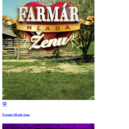
Farmár hľadá ženu