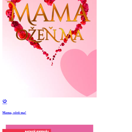
Mama, ožeň ma!