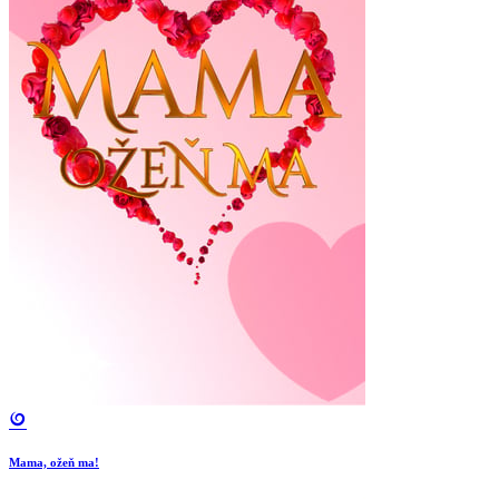
Mama, ožeň ma!