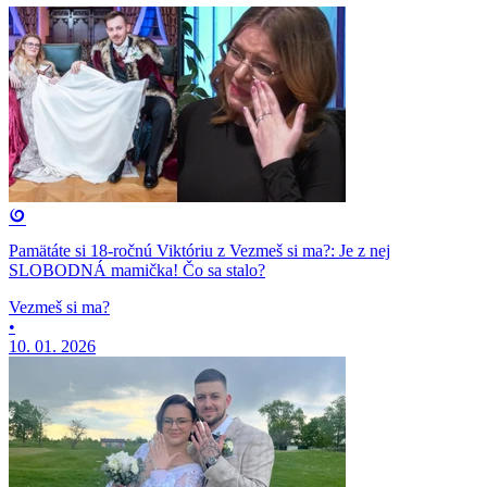
Pamätáte si 18-ročnú Viktóriu z Vezmeš si ma?: Je z nej
SLOBODNÁ mamička! Čo sa stalo?
Vezmeš si ma?
•
10. 01. 2026