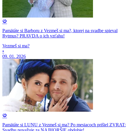
Pamätáte si Barboru z Vezmeš si ma?, ktorej na svadbe spieval
Rytmus? PRAVDA o ich vzťahu!
Vezmeš si ma?
•
09. 01. 2026
Pamätáte si LUNU z Vezmeš si ma? Po mesiacoch prišiel ZVRAT:
Svadbu považuje za NAJHORŠIE obdobie!