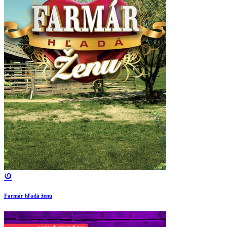
Farmár hľadá ženu