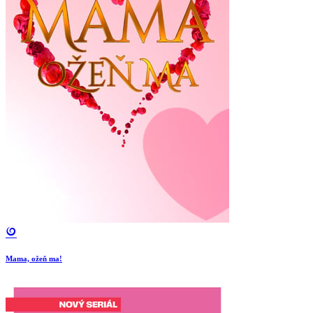
Mama, ožeň ma!