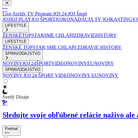
Live
Archív
TV Program
JOJ 24
JOJ Šport
JOJ
JOJ PLAY
JOJ ŠPORT
JOJKO
NADÁCIA TV JOJ
KASTINGY
LIFESTYLE
ŽENSKÉ
TOPSTAR
SME CHLAPI
ZDRAVIE
HISTORY
LIFESTYLE
ŽENSKÉ
TOPSTAR
SME CHLAPI
ZDRAVIE
HISTORY
SPRAVODAJSTVO
NOVINY
JOJ 24
ŠPORT
VIDEONOVINY
EUNOVINY
SPRAVODAJSTVO
NOVINY
JOJ 24
ŠPORT
VIDEONOVINY
EUNOVINY
Svetlý Dizajn
Sledujte svoje obľúbené relácie naživo ale 
Prehrať