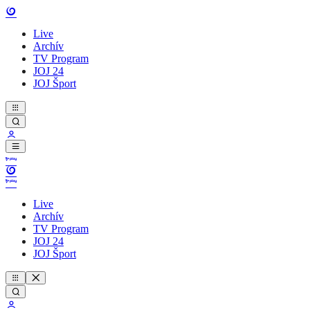
Live
Archív
TV Program
JOJ 24
JOJ Šport
Live
Archív
TV Program
JOJ 24
JOJ Šport