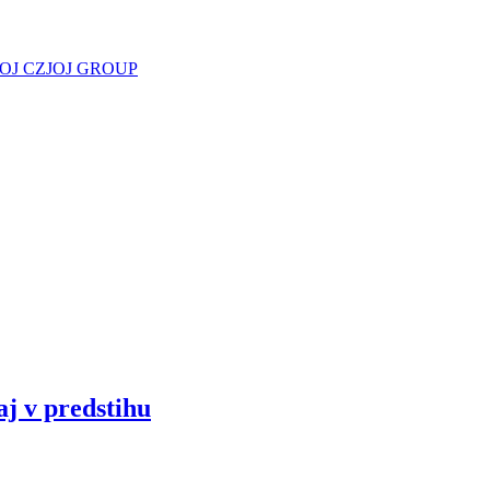
JOJ CZ
JOJ GROUP
aj v predstihu