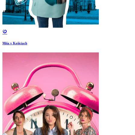
Miša v Košiciach