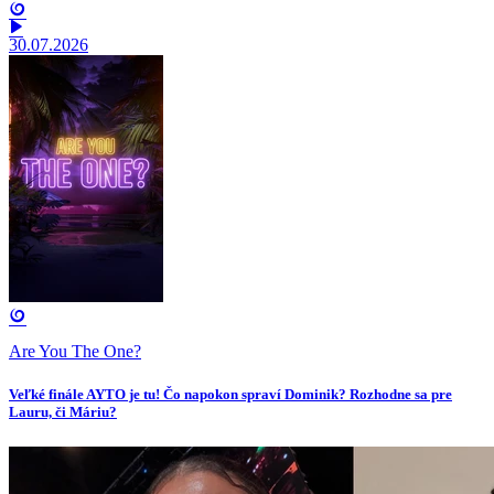
30.07.2026
Are You The One?
Veľké finále AYTO je tu! Čo napokon spraví Dominik? Rozhodne sa pre
Lauru, či Máriu?