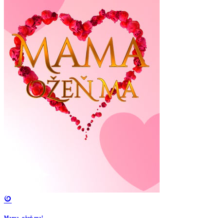
Mama, ožeň ma!