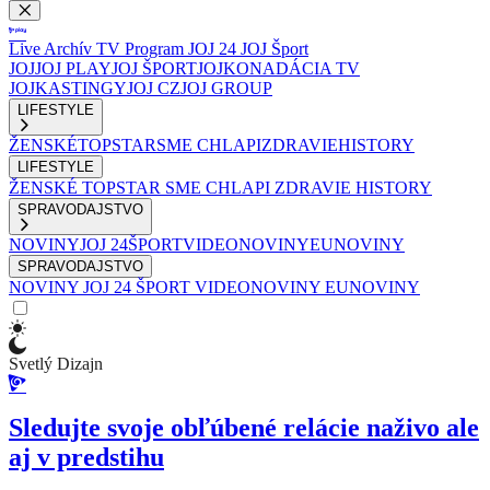
Live
Archív
TV Program
JOJ 24
JOJ Šport
JOJ
JOJ PLAY
JOJ ŠPORT
JOJKO
NADÁCIA TV
JOJ
KASTINGY
JOJ CZ
JOJ GROUP
LIFESTYLE
ŽENSKÉ
TOPSTAR
SME CHLAPI
ZDRAVIE
HISTORY
LIFESTYLE
ŽENSKÉ
TOPSTAR
SME CHLAPI
ZDRAVIE
HISTORY
SPRAVODAJSTVO
NOVINY
JOJ 24
ŠPORT
VIDEONOVINY
EUNOVINY
SPRAVODAJSTVO
NOVINY
JOJ 24
ŠPORT
VIDEONOVINY
EUNOVINY
Svetlý Dizajn
Sledujte svoje obľúbené relácie naživo ale
aj v predstihu