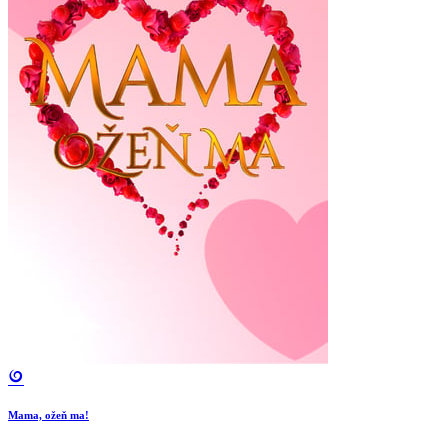
Mama, ožeň ma!