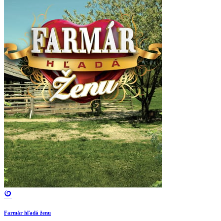
Farmár hľadá ženu