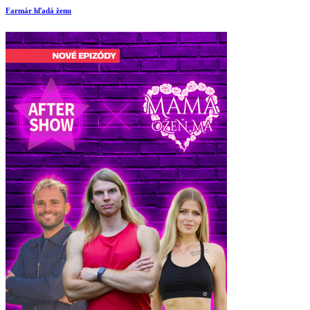
Farmár hľadá ženu