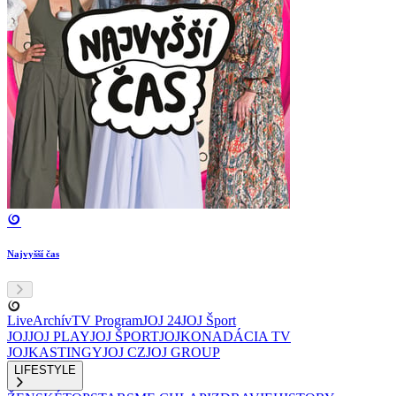
Najvyšší čas
Live
Archív
TV Program
JOJ 24
JOJ Šport
JOJ
JOJ PLAY
JOJ ŠPORT
JOJKO
NADÁCIA TV
JOJ
KASTINGY
JOJ CZ
JOJ GROUP
LIFESTYLE