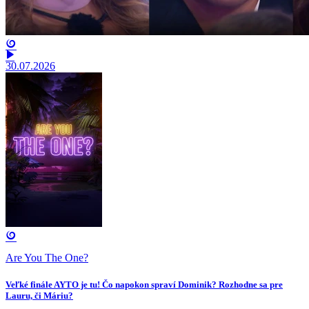
30.07.2026
Are You The One?
Veľké finále AYTO je tu! Čo napokon spraví Dominik? Rozhodne sa pre
Lauru, či Máriu?