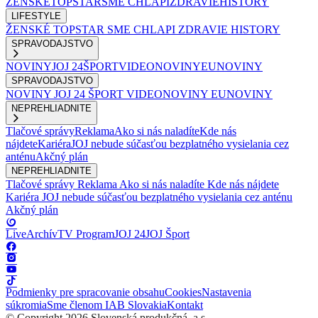
ŽENSKÉ
TOPSTAR
SME CHLAPI
ZDRAVIE
HISTORY
LIFESTYLE
ŽENSKÉ
TOPSTAR
SME CHLAPI
ZDRAVIE
HISTORY
SPRAVODAJSTVO
NOVINY
JOJ 24
ŠPORT
VIDEONOVINY
EUNOVINY
SPRAVODAJSTVO
NOVINY
JOJ 24
ŠPORT
VIDEONOVINY
EUNOVINY
NEPREHLIADNITE
Tlačové správy
Reklama
Ako si nás naladíte
Kde nás
nájdete
Kariéra
JOJ nebude súčasťou bezplatného vysielania cez
anténu
Akčný plán
NEPREHLIADNITE
Tlačové správy
Reklama
Ako si nás naladíte
Kde nás nájdete
Kariéra
JOJ nebude súčasťou bezplatného vysielania cez anténu
Akčný plán
Live
Archív
TV Program
JOJ 24
JOJ Šport
Podmienky pre spracovanie obsahu
Cookies
Nastavenia
súkromia
Sme členom IAB Slovakia
Kontakt
© Copyright 2026 Slovenská produkčná, a.s.