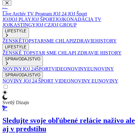
Live
Archív
TV Program
JOJ 24
JOJ Šport
JOJ
JOJ PLAY
JOJ ŠPORT
JOJKO
NADÁCIA TV
JOJ
KASTINGY
JOJ CZ
JOJ GROUP
LIFESTYLE
ŽENSKÉ
TOPSTAR
SME CHLAPI
ZDRAVIE
HISTORY
LIFESTYLE
ŽENSKÉ
TOPSTAR
SME CHLAPI
ZDRAVIE
HISTORY
SPRAVODAJSTVO
NOVINY
JOJ 24
ŠPORT
VIDEONOVINY
EUNOVINY
SPRAVODAJSTVO
NOVINY
JOJ 24
ŠPORT
VIDEONOVINY
EUNOVINY
Svetlý Dizajn
Sledujte svoje obľúbené relácie naživo ale
aj v predstihu