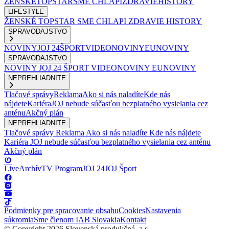
ŽENSKÉ
TOPSTAR
SME CHLAPI
ZDRAVIE
HISTORY
LIFESTYLE
ŽENSKÉ
TOPSTAR
SME CHLAPI
ZDRAVIE
HISTORY
SPRAVODAJSTVO
NOVINY
JOJ 24
ŠPORT
VIDEONOVINY
EUNOVINY
SPRAVODAJSTVO
NOVINY
JOJ 24
ŠPORT
VIDEONOVINY
EUNOVINY
NEPREHLIADNITE
Tlačové správy
Reklama
Ako si nás naladíte
Kde nás
nájdete
Kariéra
JOJ nebude súčasťou bezplatného vysielania cez
anténu
Akčný plán
NEPREHLIADNITE
Tlačové správy
Reklama
Ako si nás naladíte
Kde nás nájdete
Kariéra
JOJ nebude súčasťou bezplatného vysielania cez anténu
Akčný plán
Live
Archív
TV Program
JOJ 24
JOJ Šport
Podmienky pre spracovanie obsahu
Cookies
Nastavenia
súkromia
Sme členom IAB Slovakia
Kontakt
© Copyright 2026 Slovenská produkčná, a.s.