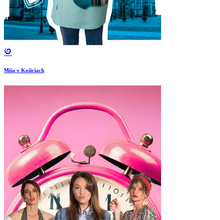
Miša v Košiciach