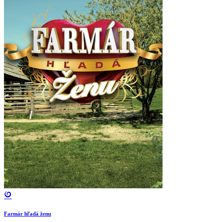
Farmár hľadá ženu