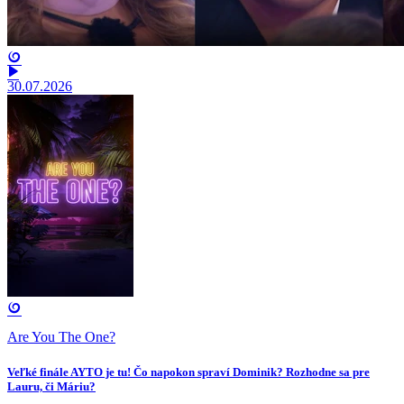
30.07.2026
Are You The One?
Veľké finále AYTO je tu! Čo napokon spraví Dominik? Rozhodne sa pre
Lauru, či Máriu?