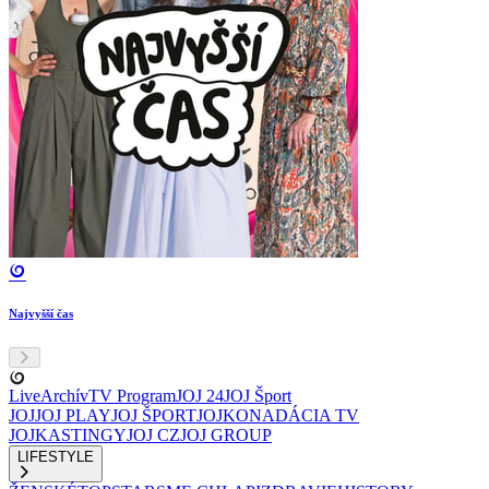
Najvyšší čas
Live
Archív
TV Program
JOJ 24
JOJ Šport
JOJ
JOJ PLAY
JOJ ŠPORT
JOJKO
NADÁCIA TV
JOJ
KASTINGY
JOJ CZ
JOJ GROUP
LIFESTYLE