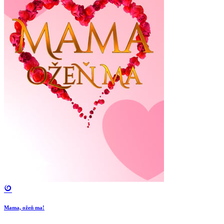
Mama, ožeň ma!