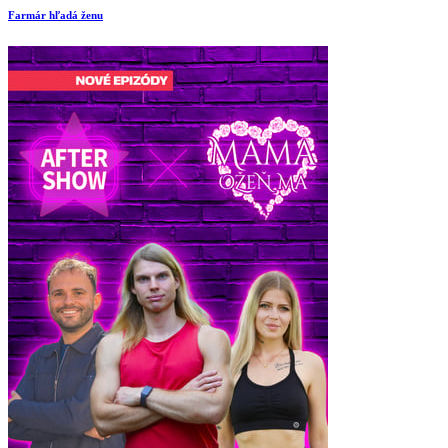
Farmár hľadá ženu