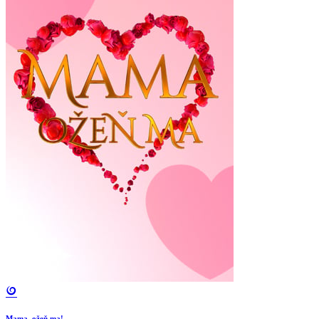
Mama, ožeň ma!