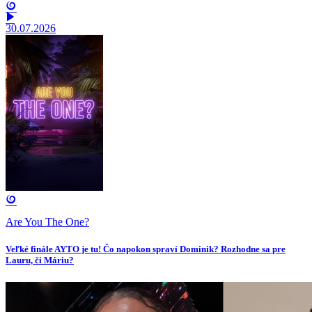
30.07.2026
Are You The One?
Veľké finále AYTO je tu! Čo napokon spraví Dominik? Rozhodne sa pre
Lauru, či Máriu?