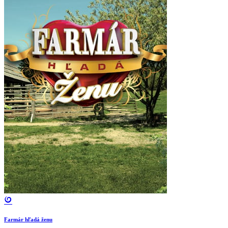
Farmár hľadá ženu