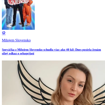
Milujem Slovensko
Speváčka z Milujem Slovensko schudla viac ako 40 kíl: Dnes posiela ženám
silný odkaz o sebaprijatí