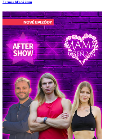
Farmár hľadá ženu