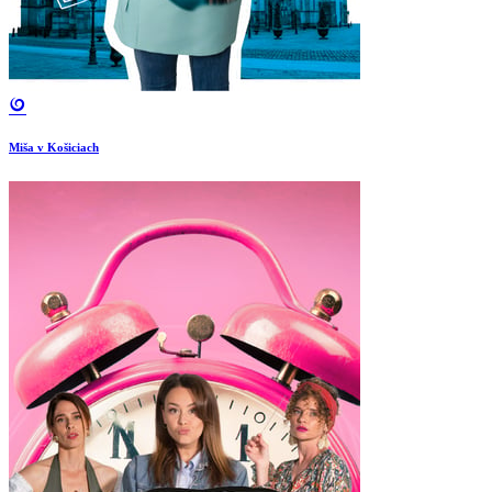
Miša v Košiciach