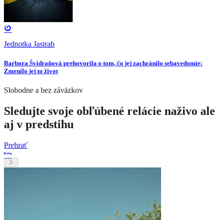
Jednotka Jastrab
Barbora Švidraňová prehovorila o tom, čo jej zachránilo sebavedomie:
Zmenilo jej to život
Slobodne a bez záväzkov
Sledujte svoje obľúbené relácie naživo ale
aj v predstihu
Prehrať