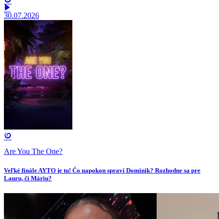
30.07.2026
Are You The One?
Veľké finále AYTO je tu! Čo napokon spraví Dominik? Rozhodne sa pre
Lauru, či Máriu?