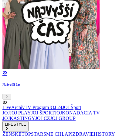
Najvyšší čas
Live
Archív
TV Program
JOJ 24
JOJ Šport
JOJ
JOJ PLAY
JOJ ŠPORT
JOJKO
NADÁCIA TV
JOJ
KASTINGY
JOJ CZ
JOJ GROUP
LIFESTYLE
ŽENSKÉ
TOPSTAR
SME CHLAPI
ZDRAVIE
HISTORY