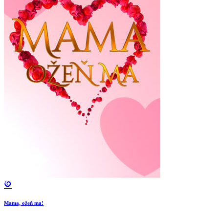
Mama, ožeň ma!