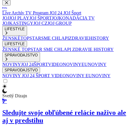
Live
Archív
TV Program
JOJ 24
JOJ Šport
JOJ
JOJ PLAY
JOJ ŠPORT
JOJKO
NADÁCIA TV
JOJ
KASTINGY
JOJ CZ
JOJ GROUP
LIFESTYLE
ŽENSKÉ
TOPSTAR
SME CHLAPI
ZDRAVIE
HISTORY
LIFESTYLE
ŽENSKÉ
TOPSTAR
SME CHLAPI
ZDRAVIE
HISTORY
SPRAVODAJSTVO
NOVINY
JOJ 24
ŠPORT
VIDEONOVINY
EUNOVINY
SPRAVODAJSTVO
NOVINY
JOJ 24
ŠPORT
VIDEONOVINY
EUNOVINY
Svetlý Dizajn
Sledujte svoje obľúbené relácie naživo ale
aj v predstihu