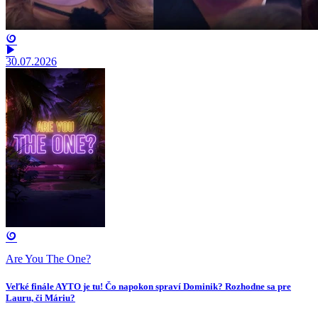
30.07.2026
Are You The One?
Veľké finále AYTO je tu! Čo napokon spraví Dominik? Rozhodne sa pre
Lauru, či Máriu?