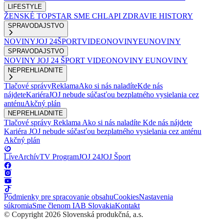
LIFESTYLE
ŽENSKÉ
TOPSTAR
SME CHLAPI
ZDRAVIE
HISTORY
SPRAVODAJSTVO
NOVINY
JOJ 24
ŠPORT
VIDEONOVINY
EUNOVINY
SPRAVODAJSTVO
NOVINY
JOJ 24
ŠPORT
VIDEONOVINY
EUNOVINY
NEPREHLIADNITE
Tlačové správy
Reklama
Ako si nás naladíte
Kde nás
nájdete
Kariéra
JOJ nebude súčasťou bezplatného vysielania cez
anténu
Akčný plán
NEPREHLIADNITE
Tlačové správy
Reklama
Ako si nás naladíte
Kde nás nájdete
Kariéra
JOJ nebude súčasťou bezplatného vysielania cez anténu
Akčný plán
Live
Archív
TV Program
JOJ 24
JOJ Šport
Podmienky pre spracovanie obsahu
Cookies
Nastavenia
súkromia
Sme členom IAB Slovakia
Kontakt
© Copyright 2026 Slovenská produkčná, a.s.