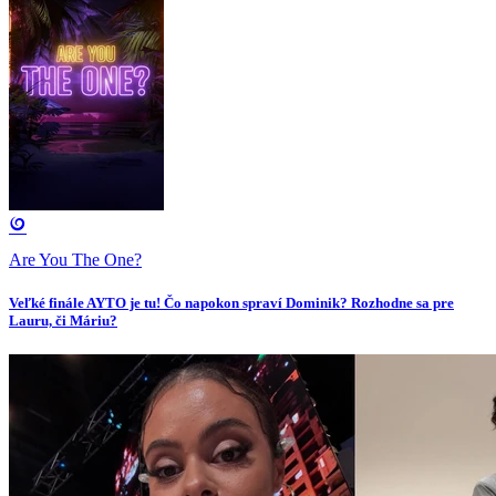
Are You The One?
Veľké finále AYTO je tu! Čo napokon spraví Dominik? Rozhodne sa pre
Lauru, či Máriu?