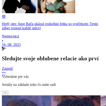
Hrdý otec Juraj Bača ukázal rozkošnú fotku so synčekom: Tento
záber roztopí každé srdce!
Nemocnica
•
16. 08. 2025
Sledujte svoje oblubene relacie ako prví
Zapnúť
Vyberáme pre vás
Seriály na základe toho čo máte radi