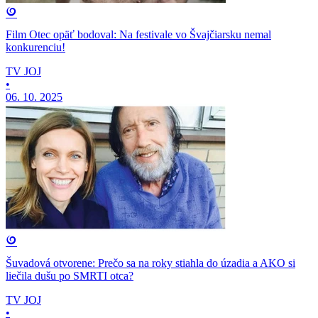
Film Otec opäť bodoval: Na festivale vo Švajčiarsku nemal
konkurenciu!
TV JOJ
•
06. 10. 2025
Šuvadová otvorene: Prečo sa na roky stiahla do úzadia a AKO si
liečila dušu po SMRTI otca?
TV JOJ
•