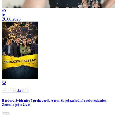
26.06.2026
Jednotka Jastrab
Barbora Švidraňová prehovorila o tom, čo jej zachránilo sebavedomie:
Zmenilo jej to život