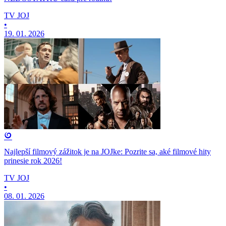
TV JOJ
•
19. 01. 2026
Najlepší filmový zážitok je na JOJke: Pozrite sa, aké filmové hity
prinesie rok 2026!
TV JOJ
•
08. 01. 2026