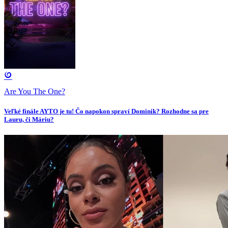
Are You The One?
Veľké finále AYTO je tu! Čo napokon spraví Dominik? Rozhodne sa pre
Lauru, či Máriu?