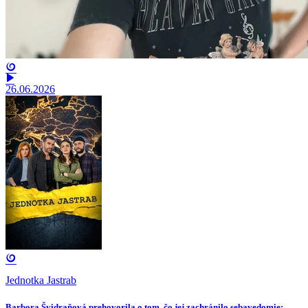
26.06.2026
Jednotka Jastrab
Barbora Švidraňová prehovorila o tom, čo jej zachránilo sebavedomie: