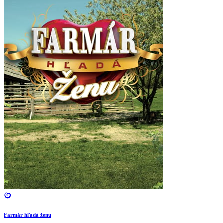
Farmár hľadá ženu