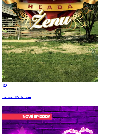
Farmár hľadá ženu