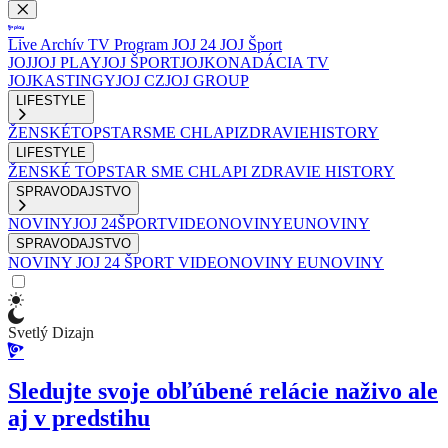
Live
Archív
TV Program
JOJ 24
JOJ Šport
JOJ
JOJ PLAY
JOJ ŠPORT
JOJKO
NADÁCIA TV
JOJ
KASTINGY
JOJ CZ
JOJ GROUP
LIFESTYLE
ŽENSKÉ
TOPSTAR
SME CHLAPI
ZDRAVIE
HISTORY
LIFESTYLE
ŽENSKÉ
TOPSTAR
SME CHLAPI
ZDRAVIE
HISTORY
SPRAVODAJSTVO
NOVINY
JOJ 24
ŠPORT
VIDEONOVINY
EUNOVINY
SPRAVODAJSTVO
NOVINY
JOJ 24
ŠPORT
VIDEONOVINY
EUNOVINY
Svetlý Dizajn
Sledujte svoje obľúbené relácie naživo ale
aj v predstihu