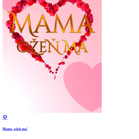
Mama, ožeň ma!