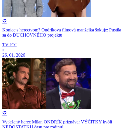
Koniec s herectvom? Ondríkova filmová manželka šokuje: Pustila
sa do DUCHOVNÉHO projektu
TV JOJ
•
26. 01. 2026
Vyťažený herec Milan ONDRÍK priznáva: VÝČITKY kvôli
NEDOSTATKU času pre rodinu!