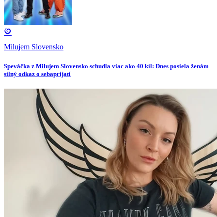
Milujem Slovensko
Speváčka z Milujem Slovensko schudla viac ako 40 kíl: Dnes posiela ženám
silný odkaz o sebaprijatí