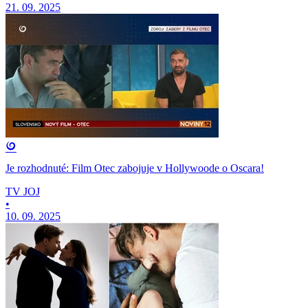
21. 09. 2025
Je rozhodnuté: Film Otec zabojuje v Hollywoode o Oscara!
TV JOJ
•
10. 09. 2025