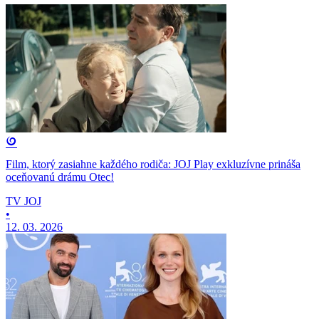
Film, ktorý zasiahne každého rodiča: JOJ Play exkluzívne prináša
oceňovanú drámu Otec!
TV JOJ
•
12. 03. 2026