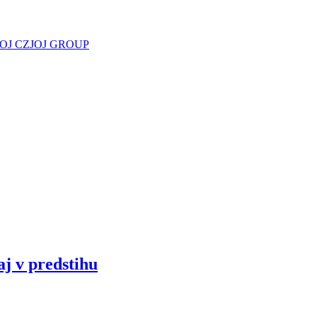
JOJ CZ
JOJ GROUP
aj v predstihu