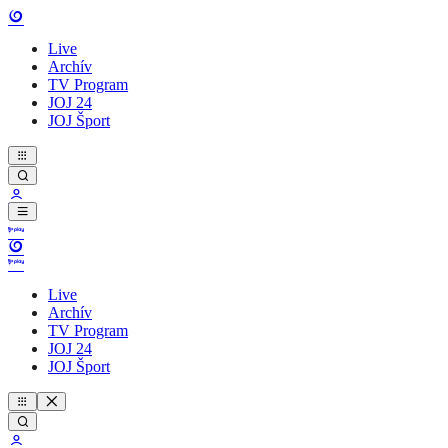
Live
Archív
TV Program
JOJ 24
JOJ Šport
Live
Archív
TV Program
JOJ 24
JOJ Šport