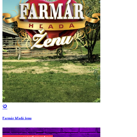
Farmár hľadá ženu