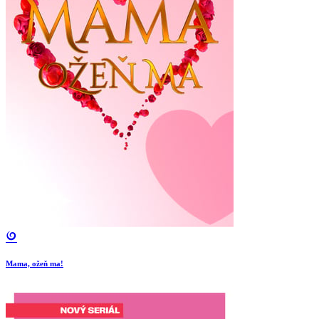
Mama, ožeň ma!