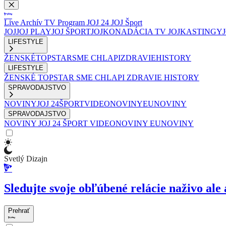
Live
Archív
TV Program
JOJ 24
JOJ Šport
JOJ
JOJ PLAY
JOJ ŠPORT
JOJKO
NADÁCIA TV JOJ
KASTINGY
LIFESTYLE
ŽENSKÉ
TOPSTAR
SME CHLAPI
ZDRAVIE
HISTORY
LIFESTYLE
ŽENSKÉ
TOPSTAR
SME CHLAPI
ZDRAVIE
HISTORY
SPRAVODAJSTVO
NOVINY
JOJ 24
ŠPORT
VIDEONOVINY
EUNOVINY
SPRAVODAJSTVO
NOVINY
JOJ 24
ŠPORT
VIDEONOVINY
EUNOVINY
Svetlý Dizajn
Sledujte svoje obľúbené relácie naživo ale 
Prehrať