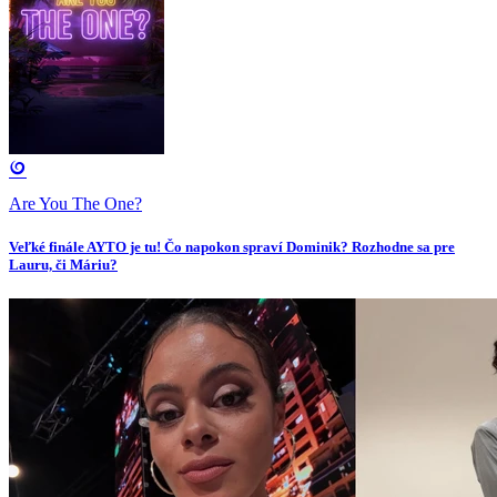
Are You The One?
Veľké finále AYTO je tu! Čo napokon spraví Dominik? Rozhodne sa pre
Lauru, či Máriu?