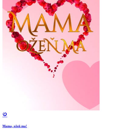
Mama, ožeň ma!