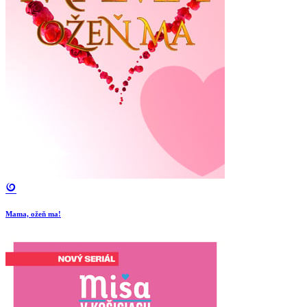
Mama, ožeň ma!