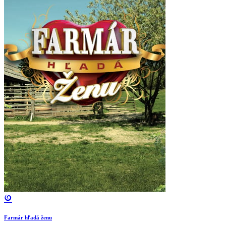
Farmár hľadá ženu