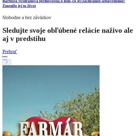
Barbora Švidraňová prehovorila o tom, čo jej zachránilo sebavedomie:
Zmenilo jej to život
Slobodne a bez záväzkov
Sledujte svoje obľúbené relácie naživo ale
aj v predstihu
Prehrať