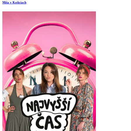
Miša v Košiciach