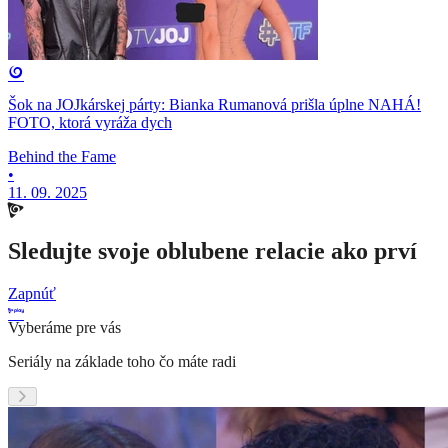
Šok na JOJkárskej párty: Bianka Rumanová prišla úplne NAHÁ!
FOTO, ktorá vyráža dych
Behind the Fame
•
11. 09. 2025
Sledujte svoje oblubene relacie ako prví
Zapnúť
Vyberáme pre vás
Seriály na základe toho čo máte radi