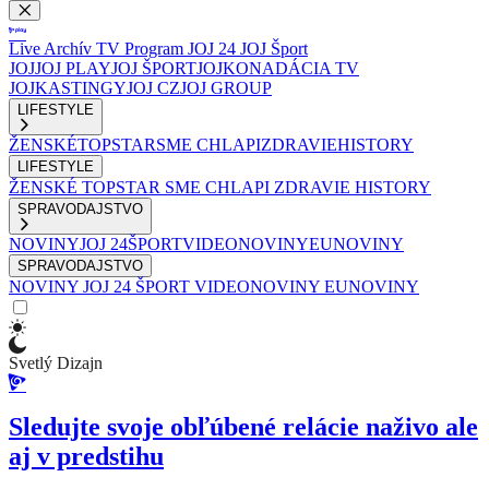
Live
Archív
TV Program
JOJ 24
JOJ Šport
JOJ
JOJ PLAY
JOJ ŠPORT
JOJKO
NADÁCIA TV
JOJ
KASTINGY
JOJ CZ
JOJ GROUP
LIFESTYLE
ŽENSKÉ
TOPSTAR
SME CHLAPI
ZDRAVIE
HISTORY
LIFESTYLE
ŽENSKÉ
TOPSTAR
SME CHLAPI
ZDRAVIE
HISTORY
SPRAVODAJSTVO
NOVINY
JOJ 24
ŠPORT
VIDEONOVINY
EUNOVINY
SPRAVODAJSTVO
NOVINY
JOJ 24
ŠPORT
VIDEONOVINY
EUNOVINY
Svetlý Dizajn
Sledujte svoje obľúbené relácie naživo ale
aj v predstihu