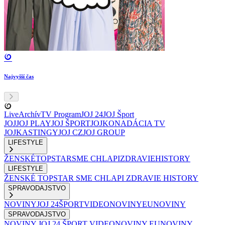
Najvyšší čas
Live
Archív
TV Program
JOJ 24
JOJ Šport
JOJ
JOJ PLAY
JOJ ŠPORT
JOJKO
NADÁCIA TV
JOJ
KASTINGY
JOJ CZ
JOJ GROUP
LIFESTYLE
ŽENSKÉ
TOPSTAR
SME CHLAPI
ZDRAVIE
HISTORY
LIFESTYLE
ŽENSKÉ
TOPSTAR
SME CHLAPI
ZDRAVIE
HISTORY
SPRAVODAJSTVO
NOVINY
JOJ 24
ŠPORT
VIDEONOVINY
EUNOVINY
SPRAVODAJSTVO
NOVINY
JOJ 24
ŠPORT
VIDEONOVINY
EUNOVINY