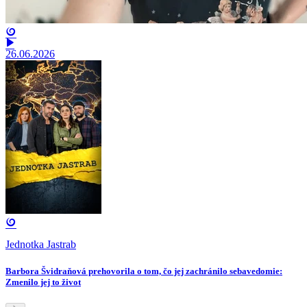
26.06.2026
Jednotka Jastrab
Barbora Švidraňová prehovorila o tom, čo jej zachránilo sebavedomie:
Zmenilo jej to život