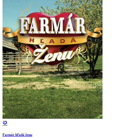
Farmár hľadá ženu