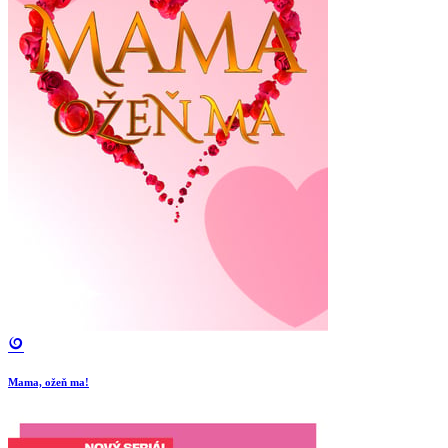
Mama, ožeň ma!