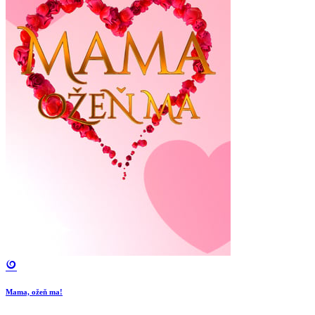
Mama, ožeň ma!