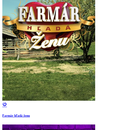
Farmár hľadá ženu