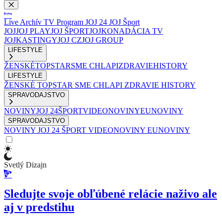
Live
Archív
TV Program
JOJ 24
JOJ Šport
JOJ
JOJ PLAY
JOJ ŠPORT
JOJKO
NADÁCIA TV
JOJ
KASTINGY
JOJ CZ
JOJ GROUP
LIFESTYLE
ŽENSKÉ
TOPSTAR
SME CHLAPI
ZDRAVIE
HISTORY
LIFESTYLE
ŽENSKÉ
TOPSTAR
SME CHLAPI
ZDRAVIE
HISTORY
SPRAVODAJSTVO
NOVINY
JOJ 24
ŠPORT
VIDEONOVINY
EUNOVINY
SPRAVODAJSTVO
NOVINY
JOJ 24
ŠPORT
VIDEONOVINY
EUNOVINY
Svetlý Dizajn
Sledujte svoje obľúbené relácie naživo ale
aj v predstihu