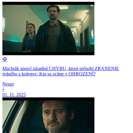
Machrák spraví zásadnú CHYBU, ktorá spôsobí ZRANENIE
jedného z kolegov: Kto sa ocitne v OHROZENÍ?
Neuer
•
01. 11. 2025