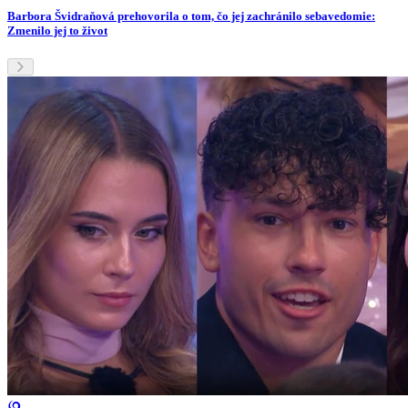
Barbora Švidraňová prehovorila o tom, čo jej zachránilo sebavedomie:
Zmenilo jej to život