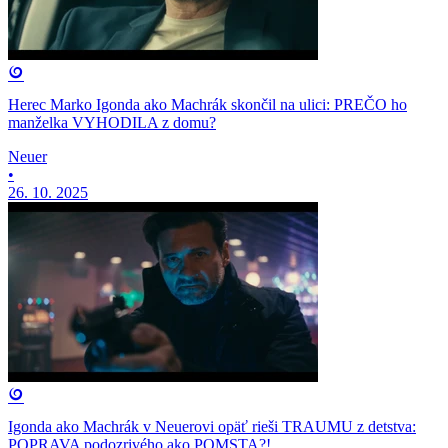
Herec Marko Igonda ako Machrák skončil na ulici: PREČO ho
manželka VYHODILA z domu?
Neuer
•
26. 10. 2025
Igonda ako Machrák v Neuerovi opäť rieši TRAUMU z detstva:
POPRAVA podozrivého ako POMSTA?!