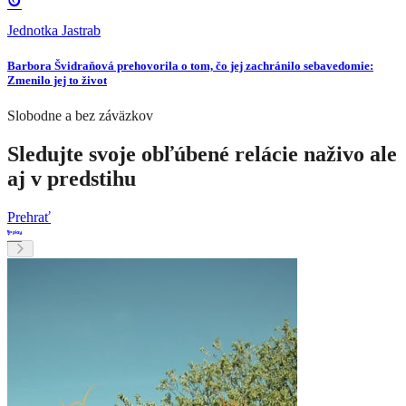
Jednotka Jastrab
Barbora Švidraňová prehovorila o tom, čo jej zachránilo sebavedomie:
Zmenilo jej to život
Slobodne a bez záväzkov
Sledujte svoje obľúbené relácie naživo ale
aj v predstihu
Prehrať