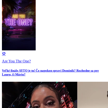
Are You The One?
Veľké finále AYTO je tu! Čo napokon spraví Dominik? Rozhodne sa pre
Lauru, či Máriu?