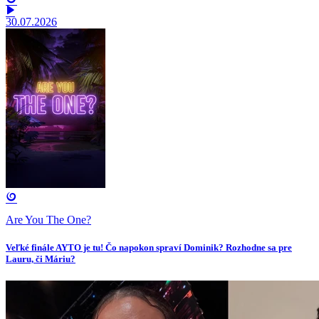
30.07.2026
Are You The One?
Veľké finále AYTO je tu! Čo napokon spraví Dominik? Rozhodne sa pre
Lauru, či Máriu?