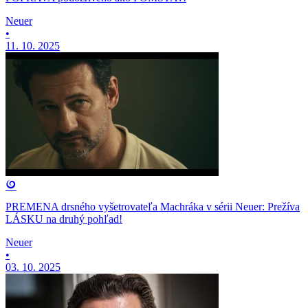
Neuer
•
11. 10. 2025
PREMENA drsného vyšetrovateľa Machráka v sérii Neuer: Prežíva
LÁSKU na druhý pohľad!
Neuer
•
03. 10. 2025