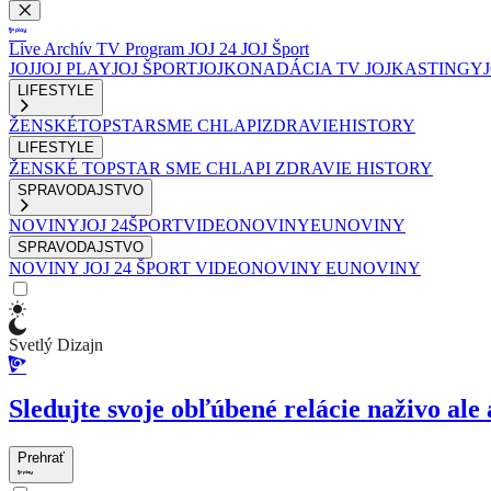
Live
Archív
TV Program
JOJ 24
JOJ Šport
JOJ
JOJ PLAY
JOJ ŠPORT
JOJKO
NADÁCIA TV JOJ
KASTINGY
LIFESTYLE
ŽENSKÉ
TOPSTAR
SME CHLAPI
ZDRAVIE
HISTORY
LIFESTYLE
ŽENSKÉ
TOPSTAR
SME CHLAPI
ZDRAVIE
HISTORY
SPRAVODAJSTVO
NOVINY
JOJ 24
ŠPORT
VIDEONOVINY
EUNOVINY
SPRAVODAJSTVO
NOVINY
JOJ 24
ŠPORT
VIDEONOVINY
EUNOVINY
Svetlý Dizajn
Sledujte svoje obľúbené relácie naživo ale 
Prehrať