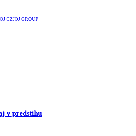
JOJ CZ
JOJ GROUP
aj v predstihu