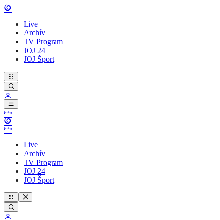
Live
Archív
TV Program
JOJ 24
JOJ Šport
Live
Archív
TV Program
JOJ 24
JOJ Šport