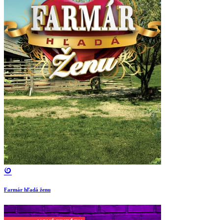
Farmár hľadá ženu