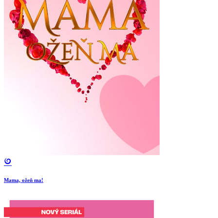
Mama, ožeň ma!