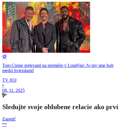
Tom Cruise prekvapil na premiére v Londýne: Aj my sme boli
medzi hviezdami!
TV JOJ
•
08. 11. 2025
Sledujte svoje oblubene relacie ako prví
Zapnúť