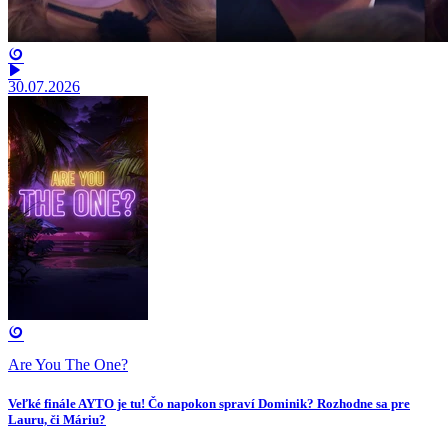
30.07.2026
Are You The One?
Veľké finále AYTO je tu! Čo napokon spraví Dominik? Rozhodne sa pre
Lauru, či Máriu?