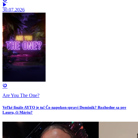
30.07.2026
Are You The One?
Veľké finále AYTO je tu! Čo napokon spraví Dominik? Rozhodne sa pre
Lauru, či Máriu?