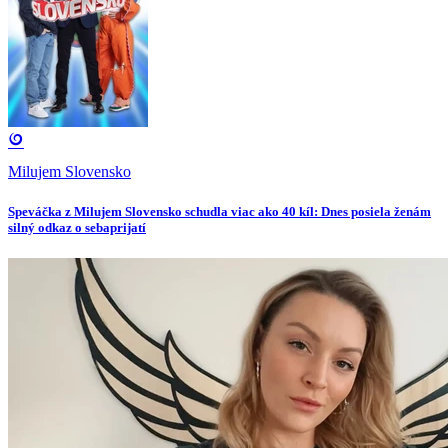
Milujem Slovensko
Speváčka z Milujem Slovensko schudla viac ako 40 kíl: Dnes posiela ženám
silný odkaz o sebaprijatí