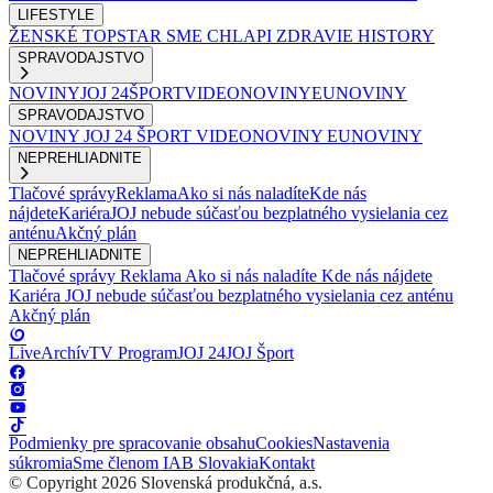
LIFESTYLE
ŽENSKÉ
TOPSTAR
SME CHLAPI
ZDRAVIE
HISTORY
SPRAVODAJSTVO
NOVINY
JOJ 24
ŠPORT
VIDEONOVINY
EUNOVINY
SPRAVODAJSTVO
NOVINY
JOJ 24
ŠPORT
VIDEONOVINY
EUNOVINY
NEPREHLIADNITE
Tlačové správy
Reklama
Ako si nás naladíte
Kde nás
nájdete
Kariéra
JOJ nebude súčasťou bezplatného vysielania cez
anténu
Akčný plán
NEPREHLIADNITE
Tlačové správy
Reklama
Ako si nás naladíte
Kde nás nájdete
Kariéra
JOJ nebude súčasťou bezplatného vysielania cez anténu
Akčný plán
Live
Archív
TV Program
JOJ 24
JOJ Šport
Podmienky pre spracovanie obsahu
Cookies
Nastavenia
súkromia
Sme členom IAB Slovakia
Kontakt
© Copyright 2026 Slovenská produkčná, a.s.