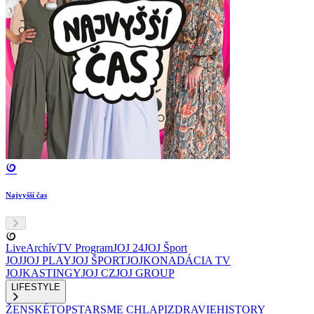
Najvyšší čas
Live
Archív
TV Program
JOJ 24
JOJ Šport
JOJ
JOJ PLAY
JOJ ŠPORT
JOJKO
NADÁCIA TV
JOJ
KASTINGY
JOJ CZ
JOJ GROUP
LIFESTYLE
ŽENSKÉ
TOPSTAR
SME CHLAPI
ZDRAVIE
HISTORY