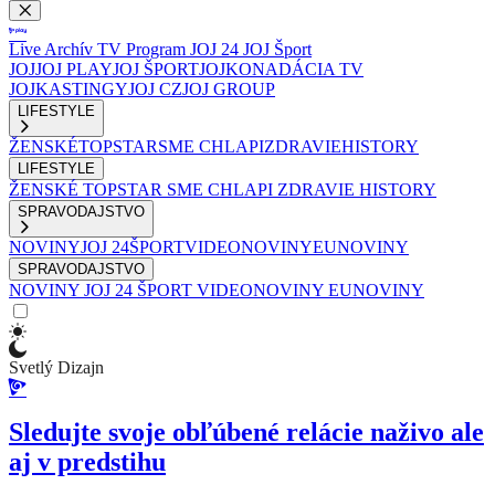
Live
Archív
TV Program
JOJ 24
JOJ Šport
JOJ
JOJ PLAY
JOJ ŠPORT
JOJKO
NADÁCIA TV
JOJ
KASTINGY
JOJ CZ
JOJ GROUP
LIFESTYLE
ŽENSKÉ
TOPSTAR
SME CHLAPI
ZDRAVIE
HISTORY
LIFESTYLE
ŽENSKÉ
TOPSTAR
SME CHLAPI
ZDRAVIE
HISTORY
SPRAVODAJSTVO
NOVINY
JOJ 24
ŠPORT
VIDEONOVINY
EUNOVINY
SPRAVODAJSTVO
NOVINY
JOJ 24
ŠPORT
VIDEONOVINY
EUNOVINY
Svetlý Dizajn
Sledujte svoje obľúbené relácie naživo ale
aj v predstihu