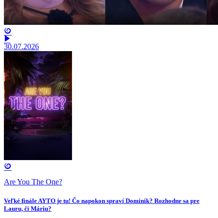
30.07.2026
Are You The One?
Veľké finále AYTO je tu! Čo napokon spraví Dominik? Rozhodne sa pre
Lauru, či Máriu?