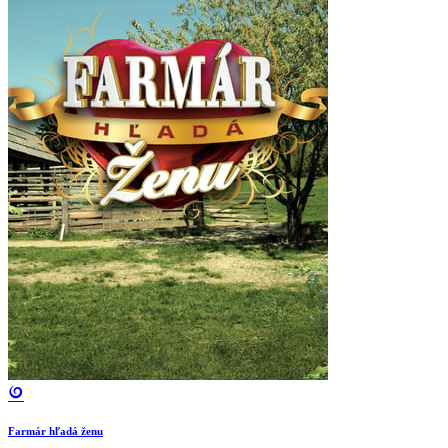
Farmár hľadá ženu