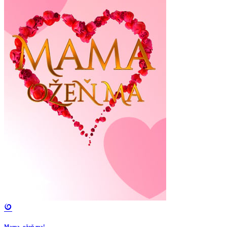
Mama, ožeň ma!