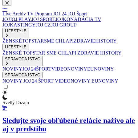
Live
Archív
TV Program
JOJ 24
JOJ Šport
JOJ
JOJ PLAY
JOJ ŠPORT
JOJKO
NADÁCIA TV
JOJ
KASTINGY
JOJ CZ
JOJ GROUP
LIFESTYLE
ŽENSKÉ
TOPSTAR
SME CHLAPI
ZDRAVIE
HISTORY
LIFESTYLE
ŽENSKÉ
TOPSTAR
SME CHLAPI
ZDRAVIE
HISTORY
SPRAVODAJSTVO
NOVINY
JOJ 24
ŠPORT
VIDEONOVINY
EUNOVINY
SPRAVODAJSTVO
NOVINY
JOJ 24
ŠPORT
VIDEONOVINY
EUNOVINY
Svetlý Dizajn
Sledujte svoje obľúbené relácie naživo ale
aj v predstihu