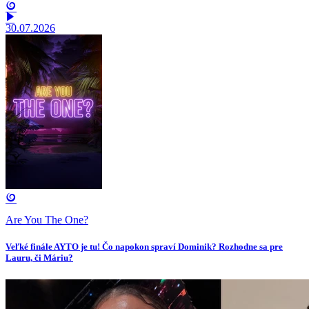
30.07.2026
Are You The One?
Veľké finále AYTO je tu! Čo napokon spraví Dominik? Rozhodne sa pre
Lauru, či Máriu?