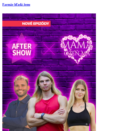
Farmár hľadá ženu