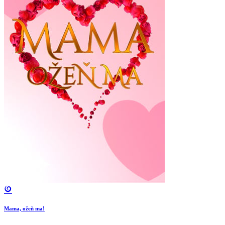
Mama, ožeň ma!