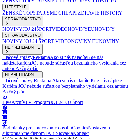
ŽENSKÉ
TOPSTAR
SME CHLAPI
ZDRAVIE
HISTORY
LIFESTYLE
ŽENSKÉ
TOPSTAR
SME CHLAPI
ZDRAVIE
HISTORY
SPRAVODAJSTVO
NOVINY
JOJ 24
ŠPORT
VIDEONOVINY
EUNOVINY
SPRAVODAJSTVO
NOVINY
JOJ 24
ŠPORT
VIDEONOVINY
EUNOVINY
NEPREHLIADNITE
Tlačové správy
Reklama
Ako si nás naladíte
Kde nás
nájdete
Kariéra
JOJ nebude súčasťou bezplatného vysielania cez
anténu
Akčný plán
NEPREHLIADNITE
Tlačové správy
Reklama
Ako si nás naladíte
Kde nás nájdete
Kariéra
JOJ nebude súčasťou bezplatného vysielania cez anténu
Akčný plán
Live
Archív
TV Program
JOJ 24
JOJ Šport
Podmienky pre spracovanie obsahu
Cookies
Nastavenia
súkromia
Sme členom IAB Slovakia
Kontakt
© Copyright 2026 Slovenská produkčná, a.s.