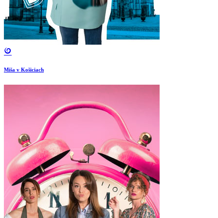
Miša v Košiciach