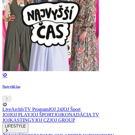
Najvyšší čas
Live
Archív
TV Program
JOJ 24
JOJ Šport
JOJ
JOJ PLAY
JOJ ŠPORT
JOJKO
NADÁCIA TV
JOJ
KASTINGY
JOJ CZ
JOJ GROUP
LIFESTYLE