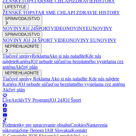
ŽENSKÉ
TOPSTAR
SME CHLAPI
ZDRAVIE
HISTORY
LIFESTYLE
ŽENSKÉ
TOPSTAR
SME CHLAPI
ZDRAVIE
HISTORY
SPRAVODAJSTVO
NOVINY
JOJ 24
ŠPORT
VIDEONOVINY
EUNOVINY
SPRAVODAJSTVO
NOVINY
JOJ 24
ŠPORT
VIDEONOVINY
EUNOVINY
NEPREHLIADNITE
Tlačové správy
Reklama
Ako si nás naladíte
Kde nás
nájdete
Kariéra
JOJ nebude súčasťou bezplatného vysielania cez
anténu
Akčný plán
NEPREHLIADNITE
Tlačové správy
Reklama
Ako si nás naladíte
Kde nás nájdete
Kariéra
JOJ nebude súčasťou bezplatného vysielania cez anténu
Akčný plán
Live
Archív
TV Program
JOJ 24
JOJ Šport
Podmienky pre spracovanie obsahu
Cookies
Nastavenia
súkromia
Sme členom IAB Slovakia
Kontakt
© Copyright 2026 Slovenská produkčná, a.s.