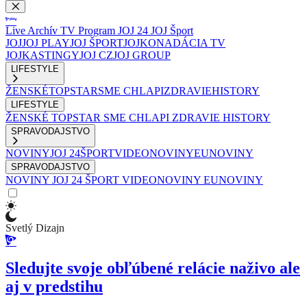
Live
Archív
TV Program
JOJ 24
JOJ Šport
JOJ
JOJ PLAY
JOJ ŠPORT
JOJKO
NADÁCIA TV
JOJ
KASTINGY
JOJ CZ
JOJ GROUP
LIFESTYLE
ŽENSKÉ
TOPSTAR
SME CHLAPI
ZDRAVIE
HISTORY
LIFESTYLE
ŽENSKÉ
TOPSTAR
SME CHLAPI
ZDRAVIE
HISTORY
SPRAVODAJSTVO
NOVINY
JOJ 24
ŠPORT
VIDEONOVINY
EUNOVINY
SPRAVODAJSTVO
NOVINY
JOJ 24
ŠPORT
VIDEONOVINY
EUNOVINY
Svetlý Dizajn
Sledujte svoje obľúbené relácie naživo ale
aj v predstihu