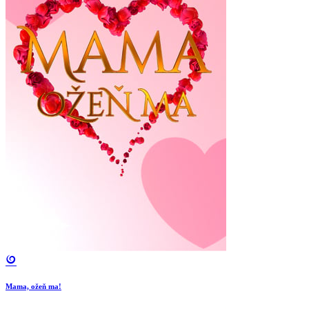
Mama, ožeň ma!