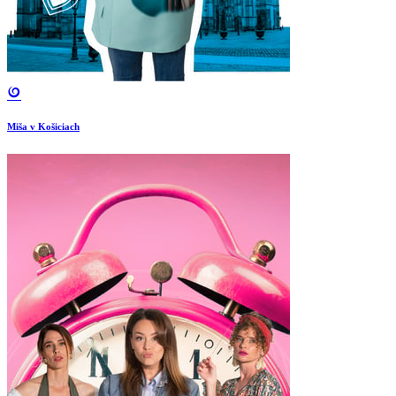
Miša v Košiciach