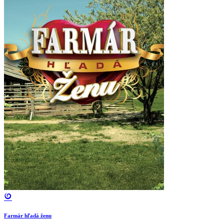
Farmár hľadá ženu