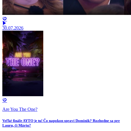
30.07.2026
Are You The One?
Veľké finále AYTO je tu! Čo napokon spraví Dominik? Rozhodne sa pre
Lauru, či Máriu?