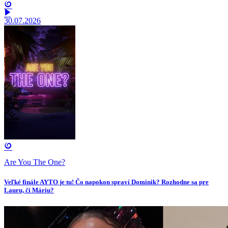
30.07.2026
Are You The One?
Veľké finále AYTO je tu! Čo napokon spraví Dominik? Rozhodne sa pre
Lauru, či Máriu?