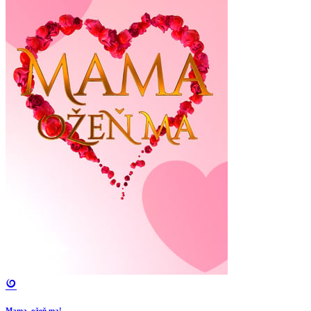
Mama, ožeň ma!