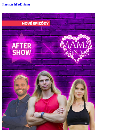
Farmár hľadá ženu