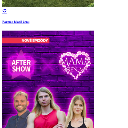
Farmár hľadá ženu