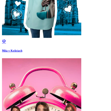
Miša v Košiciach