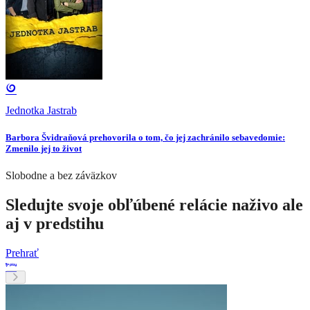
Jednotka Jastrab
Barbora Švidraňová prehovorila o tom, čo jej zachránilo sebavedomie:
Zmenilo jej to život
Slobodne a bez záväzkov
Sledujte svoje obľúbené relácie naživo ale
aj v predstihu
Prehrať