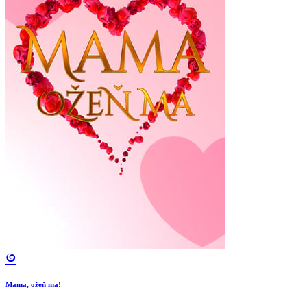
Mama, ožeň ma!