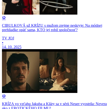
CIBULKOVÁ už KRÍZU s mužom zrejme neskryje: Na módnej
prehliadke opäť sama, KTO jej robil spoločnosť?
TV JOJ
•
14. 10. 2025
KRÍZA vo vzťahu Jakuba a Kláry sa v sérii Neuer vyostrila: Nevera
ako z EROTICKÉHO FILMU!