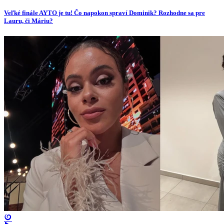
Veľké finále AYTO je tu! Čo napokon spraví Dominik? Rozhodne sa pre
Lauru, či Máriu?