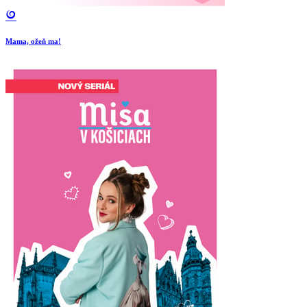
Mama, ožeň ma!