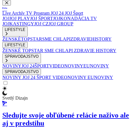
Live
Archív
TV Program
JOJ 24
JOJ Šport
JOJ
JOJ PLAY
JOJ ŠPORT
JOJKO
NADÁCIA TV
JOJ
KASTINGY
JOJ CZ
JOJ GROUP
LIFESTYLE
ŽENSKÉ
TOPSTAR
SME CHLAPI
ZDRAVIE
HISTORY
LIFESTYLE
ŽENSKÉ
TOPSTAR
SME CHLAPI
ZDRAVIE
HISTORY
SPRAVODAJSTVO
NOVINY
JOJ 24
ŠPORT
VIDEONOVINY
EUNOVINY
SPRAVODAJSTVO
NOVINY
JOJ 24
ŠPORT
VIDEONOVINY
EUNOVINY
Svetlý Dizajn
Sledujte svoje obľúbené relácie naživo ale
aj v predstihu