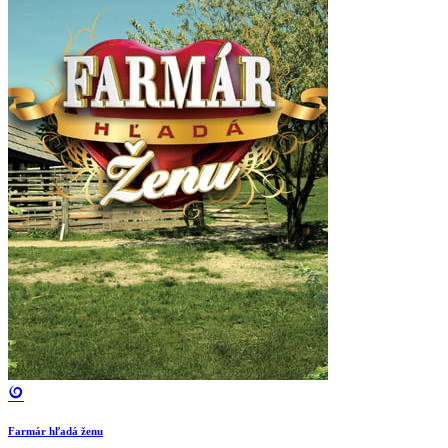
Farmár hľadá ženu