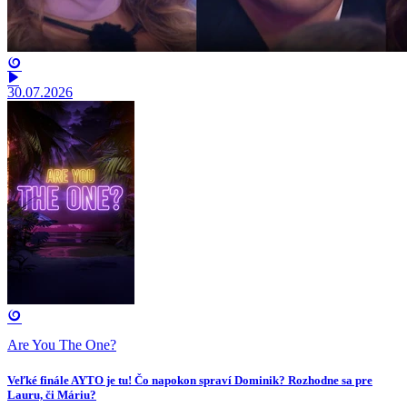
30.07.2026
Are You The One?
Veľké finále AYTO je tu! Čo napokon spraví Dominik? Rozhodne sa pre
Lauru, či Máriu?