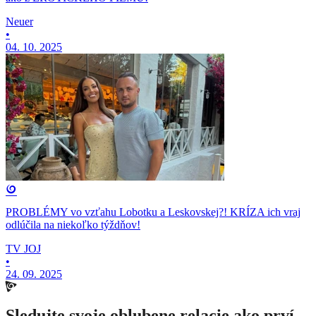
Neuer
•
04. 10. 2025
PROBLÉMY vo vzťahu Lobotku a Leskovskej?! KRÍZA ich vraj
odlúčila na niekoľko týždňov!
TV JOJ
•
24. 09. 2025
Sledujte svoje oblubene relacie ako prví