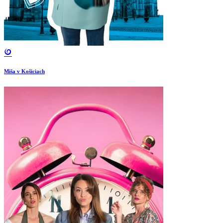
Miša v Košiciach