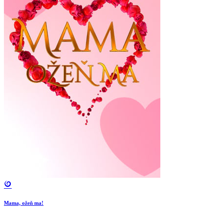
Mama, ožeň ma!