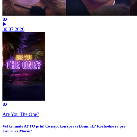
30.07.2026
Are You The One?
Veľké finále AYTO je tu! Čo napokon spraví Dominik? Rozhodne sa pre
Lauru, či Máriu?