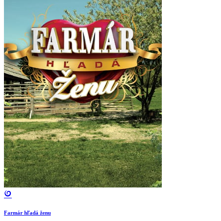
Farmár hľadá ženu