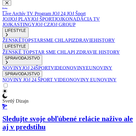
Live
Archív
TV Program
JOJ 24
JOJ Šport
JOJ
JOJ PLAY
JOJ ŠPORT
JOJKO
NADÁCIA TV
JOJ
KASTINGY
JOJ CZ
JOJ GROUP
LIFESTYLE
ŽENSKÉ
TOPSTAR
SME CHLAPI
ZDRAVIE
HISTORY
LIFESTYLE
ŽENSKÉ
TOPSTAR
SME CHLAPI
ZDRAVIE
HISTORY
SPRAVODAJSTVO
NOVINY
JOJ 24
ŠPORT
VIDEONOVINY
EUNOVINY
SPRAVODAJSTVO
NOVINY
JOJ 24
ŠPORT
VIDEONOVINY
EUNOVINY
Svetlý Dizajn
Sledujte svoje obľúbené relácie naživo ale
aj v predstihu