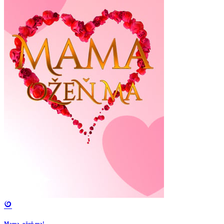
Mama, ožeň ma!