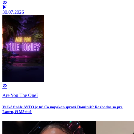
30.07.2026
Are You The One?
Veľké finále AYTO je tu! Čo napokon spraví Dominik? Rozhodne sa pre
Lauru, či Máriu?