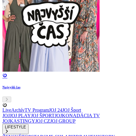
Najvyšší čas
Live
Archív
TV Program
JOJ 24
JOJ Šport
JOJ
JOJ PLAY
JOJ ŠPORT
JOJKO
NADÁCIA TV
JOJ
KASTINGY
JOJ CZ
JOJ GROUP
LIFESTYLE