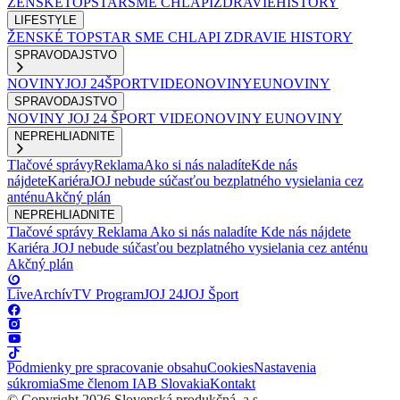
ŽENSKÉ
TOPSTAR
SME CHLAPI
ZDRAVIE
HISTORY
LIFESTYLE
ŽENSKÉ
TOPSTAR
SME CHLAPI
ZDRAVIE
HISTORY
SPRAVODAJSTVO
NOVINY
JOJ 24
ŠPORT
VIDEONOVINY
EUNOVINY
SPRAVODAJSTVO
NOVINY
JOJ 24
ŠPORT
VIDEONOVINY
EUNOVINY
NEPREHLIADNITE
Tlačové správy
Reklama
Ako si nás naladíte
Kde nás
nájdete
Kariéra
JOJ nebude súčasťou bezplatného vysielania cez
anténu
Akčný plán
NEPREHLIADNITE
Tlačové správy
Reklama
Ako si nás naladíte
Kde nás nájdete
Kariéra
JOJ nebude súčasťou bezplatného vysielania cez anténu
Akčný plán
Live
Archív
TV Program
JOJ 24
JOJ Šport
Podmienky pre spracovanie obsahu
Cookies
Nastavenia
súkromia
Sme členom IAB Slovakia
Kontakt
© Copyright 2026 Slovenská produkčná, a.s.