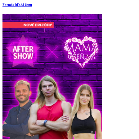
Farmár hľadá ženu