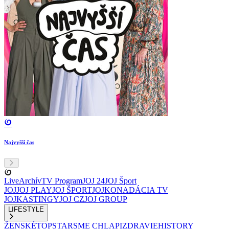
Najvyšší čas
Live
Archív
TV Program
JOJ 24
JOJ Šport
JOJ
JOJ PLAY
JOJ ŠPORT
JOJKO
NADÁCIA TV
JOJ
KASTINGY
JOJ CZ
JOJ GROUP
LIFESTYLE
ŽENSKÉ
TOPSTAR
SME CHLAPI
ZDRAVIE
HISTORY