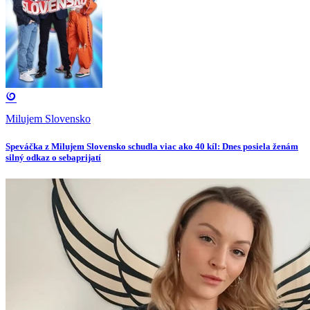
Milujem Slovensko
Speváčka z Milujem Slovensko schudla viac ako 40 kíl: Dnes posiela ženám
silný odkaz o sebaprijatí