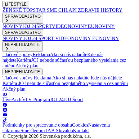
LIFESTYLE
ŽENSKÉ
TOPSTAR
SME CHLAPI
ZDRAVIE
HISTORY
SPRAVODAJSTVO
NOVINY
JOJ 24
ŠPORT
VIDEONOVINY
EUNOVINY
SPRAVODAJSTVO
NOVINY
JOJ 24
ŠPORT
VIDEONOVINY
EUNOVINY
NEPREHLIADNITE
Tlačové správy
Reklama
Ako si nás naladíte
Kde nás
nájdete
Kariéra
JOJ nebude súčasťou bezplatného vysielania cez
anténu
Akčný plán
NEPREHLIADNITE
Tlačové správy
Reklama
Ako si nás naladíte
Kde nás nájdete
Kariéra
JOJ nebude súčasťou bezplatného vysielania cez anténu
Akčný plán
Live
Archív
TV Program
JOJ 24
JOJ Šport
Podmienky pre spracovanie obsahu
Cookies
Nastavenia
súkromia
Sme členom IAB Slovakia
Kontakt
© Copyright 2026 Slovenská produkčná, a.s.