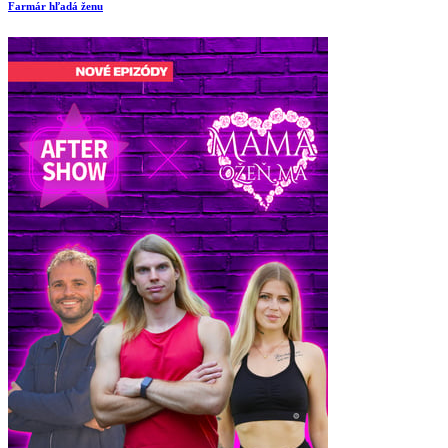
Farmár hľadá ženu