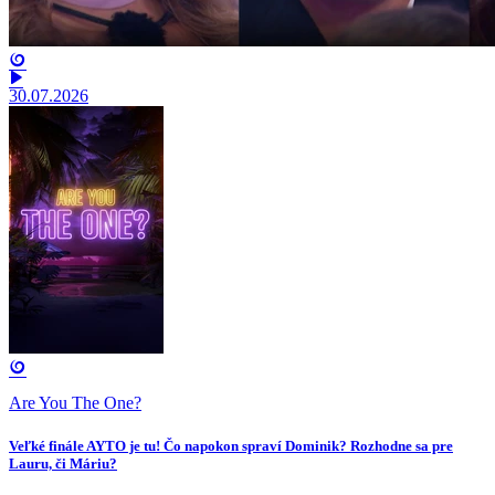
30.07.2026
Are You The One?
Veľké finále AYTO je tu! Čo napokon spraví Dominik? Rozhodne sa pre
Lauru, či Máriu?