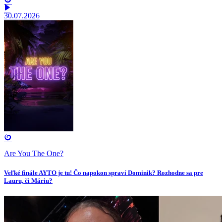
30.07.2026
Are You The One?
Veľké finále AYTO je tu! Čo napokon spraví Dominik? Rozhodne sa pre
Lauru, či Máriu?