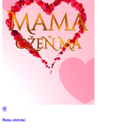
Mama, ožeň ma!