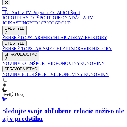
Live
Archív
TV Program
JOJ 24
JOJ Šport
JOJ
JOJ PLAY
JOJ ŠPORT
JOJKO
NADÁCIA TV
JOJ
KASTINGY
JOJ CZ
JOJ GROUP
LIFESTYLE
ŽENSKÉ
TOPSTAR
SME CHLAPI
ZDRAVIE
HISTORY
LIFESTYLE
ŽENSKÉ
TOPSTAR
SME CHLAPI
ZDRAVIE
HISTORY
SPRAVODAJSTVO
NOVINY
JOJ 24
ŠPORT
VIDEONOVINY
EUNOVINY
SPRAVODAJSTVO
NOVINY
JOJ 24
ŠPORT
VIDEONOVINY
EUNOVINY
Svetlý Dizajn
Sledujte svoje obľúbené relácie naživo ale
aj v predstihu