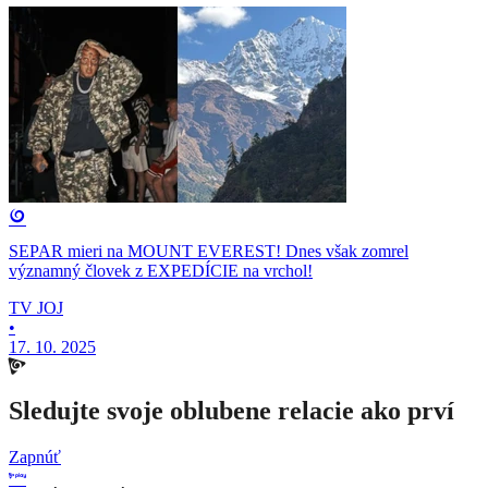
SEPAR mieri na MOUNT EVEREST! Dnes však zomrel
významný človek z EXPEDÍCIE na vrchol!
TV JOJ
•
17. 10. 2025
Sledujte svoje oblubene relacie ako prví
Zapnúť