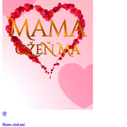
Mama, ožeň ma!