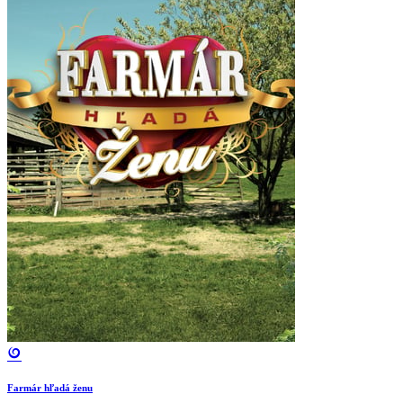
Farmár hľadá ženu