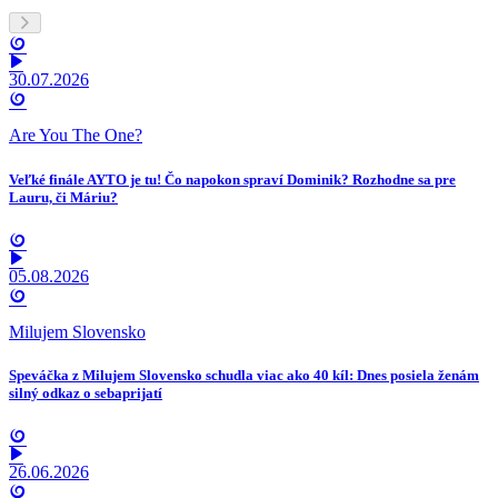
30.07.2026
Are You The One?
Veľké finále AYTO je tu! Čo napokon spraví Dominik? Rozhodne sa pre
Lauru, či Máriu?
05.08.2026
Milujem Slovensko
Speváčka z Milujem Slovensko schudla viac ako 40 kíl: Dnes posiela ženám
silný odkaz o sebaprijatí
26.06.2026