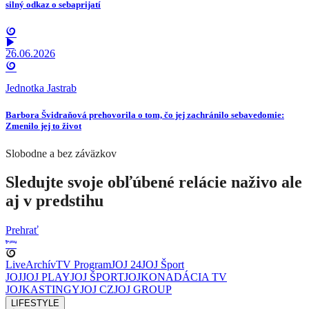
silný odkaz o sebaprijatí
26.06.2026
Jednotka Jastrab
Barbora Švidraňová prehovorila o tom, čo jej zachránilo sebavedomie:
Zmenilo jej to život
Slobodne a bez záväzkov
Sledujte svoje obľúbené relácie naživo ale
aj v predstihu
Prehrať
Live
Archív
TV Program
JOJ 24
JOJ Šport
JOJ
JOJ PLAY
JOJ ŠPORT
JOJKO
NADÁCIA TV
JOJ
KASTINGY
JOJ CZ
JOJ GROUP
LIFESTYLE