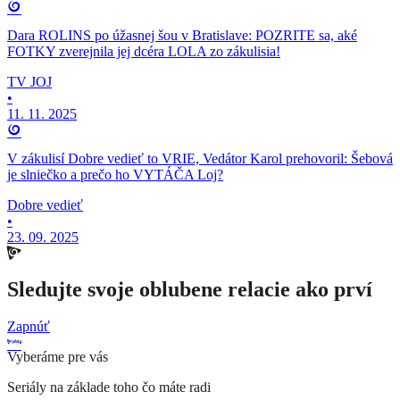
Dara ROLINS po úžasnej šou v Bratislave: POZRITE sa, aké
FOTKY zverejnila jej dcéra LOLA zo zákulisia!
TV JOJ
•
11. 11. 2025
V zákulisí Dobre vedieť to VRIE, Vedátor Karol prehovoril: Šebová
je slniečko a prečo ho VYTÁČA Loj?
Dobre vedieť
•
23. 09. 2025
Sledujte svoje oblubene relacie ako prví
Zapnúť
Vyberáme pre vás
Seriály na základe toho čo máte radi