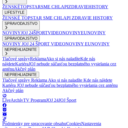
ŽENSKÉ
TOPSTAR
SME CHLAPI
ZDRAVIE
HISTORY
LIFESTYLE
ŽENSKÉ
TOPSTAR
SME CHLAPI
ZDRAVIE
HISTORY
SPRAVODAJSTVO
NOVINY
JOJ 24
ŠPORT
VIDEONOVINY
EUNOVINY
SPRAVODAJSTVO
NOVINY
JOJ 24
ŠPORT
VIDEONOVINY
EUNOVINY
NEPREHLIADNITE
Tlačové správy
Reklama
Ako si nás naladíte
Kde nás
nájdete
Kariéra
JOJ nebude súčasťou bezplatného vysielania cez
anténu
Akčný plán
NEPREHLIADNITE
Tlačové správy
Reklama
Ako si nás naladíte
Kde nás nájdete
Kariéra
JOJ nebude súčasťou bezplatného vysielania cez anténu
Akčný plán
Live
Archív
TV Program
JOJ 24
JOJ Šport
Podmienky pre spracovanie obsahu
Cookies
Nastavenia