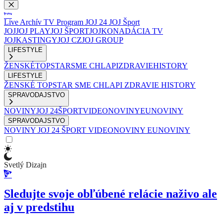
Live
Archív
TV Program
JOJ 24
JOJ Šport
JOJ
JOJ PLAY
JOJ ŠPORT
JOJKO
NADÁCIA TV
JOJ
KASTINGY
JOJ CZ
JOJ GROUP
LIFESTYLE
ŽENSKÉ
TOPSTAR
SME CHLAPI
ZDRAVIE
HISTORY
LIFESTYLE
ŽENSKÉ
TOPSTAR
SME CHLAPI
ZDRAVIE
HISTORY
SPRAVODAJSTVO
NOVINY
JOJ 24
ŠPORT
VIDEONOVINY
EUNOVINY
SPRAVODAJSTVO
NOVINY
JOJ 24
ŠPORT
VIDEONOVINY
EUNOVINY
Svetlý Dizajn
Sledujte svoje obľúbené relácie naživo ale
aj v predstihu