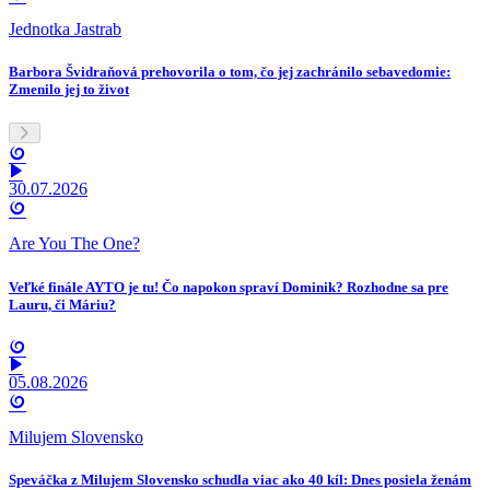
Jednotka Jastrab
Barbora Švidraňová prehovorila o tom, čo jej zachránilo sebavedomie:
Zmenilo jej to život
30.07.2026
Are You The One?
Veľké finále AYTO je tu! Čo napokon spraví Dominik? Rozhodne sa pre
Lauru, či Máriu?
05.08.2026
Milujem Slovensko
Speváčka z Milujem Slovensko schudla viac ako 40 kíl: Dnes posiela ženám