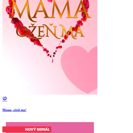
Mama, ožeň ma!