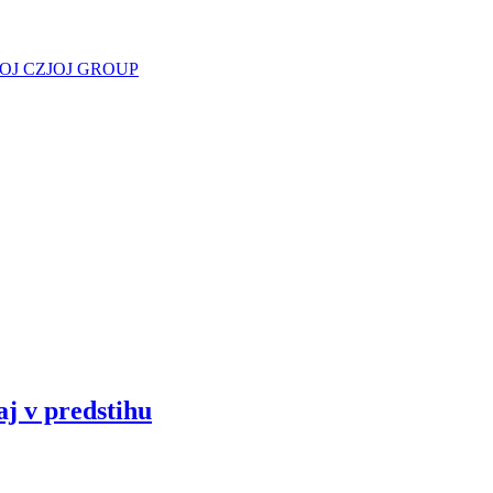
JOJ CZ
JOJ GROUP
aj v predstihu