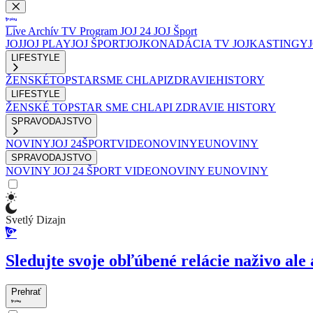
Live
Archív
TV Program
JOJ 24
JOJ Šport
JOJ
JOJ PLAY
JOJ ŠPORT
JOJKO
NADÁCIA TV JOJ
KASTINGY
LIFESTYLE
ŽENSKÉ
TOPSTAR
SME CHLAPI
ZDRAVIE
HISTORY
LIFESTYLE
ŽENSKÉ
TOPSTAR
SME CHLAPI
ZDRAVIE
HISTORY
SPRAVODAJSTVO
NOVINY
JOJ 24
ŠPORT
VIDEONOVINY
EUNOVINY
SPRAVODAJSTVO
NOVINY
JOJ 24
ŠPORT
VIDEONOVINY
EUNOVINY
Svetlý Dizajn
Sledujte svoje obľúbené relácie naživo ale 
Prehrať