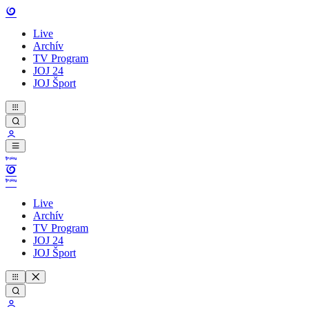
Live
Archív
TV Program
JOJ 24
JOJ Šport
Live
Archív
TV Program
JOJ 24
JOJ Šport