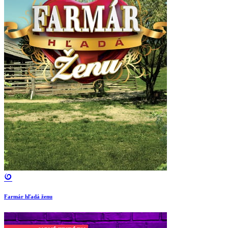
Farmár hľadá ženu