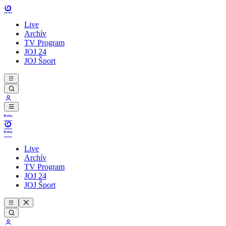
Live
Archív
TV Program
JOJ 24
JOJ Šport
Live
Archív
TV Program
JOJ 24
JOJ Šport