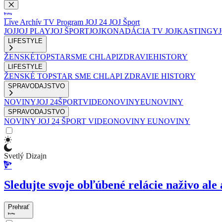
Live
Archív
TV Program
JOJ 24
JOJ Šport
JOJ
JOJ PLAY
JOJ ŠPORT
JOJKO
NADÁCIA TV JOJ
KASTINGY
LIFESTYLE
ŽENSKÉ
TOPSTAR
SME CHLAPI
ZDRAVIE
HISTORY
LIFESTYLE
ŽENSKÉ
TOPSTAR
SME CHLAPI
ZDRAVIE
HISTORY
SPRAVODAJSTVO
NOVINY
JOJ 24
ŠPORT
VIDEONOVINY
EUNOVINY
SPRAVODAJSTVO
NOVINY
JOJ 24
ŠPORT
VIDEONOVINY
EUNOVINY
Svetlý Dizajn
Sledujte svoje obľúbené relácie naživo ale 
Prehrať