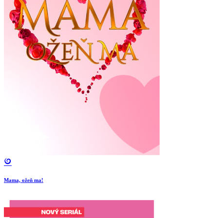
Mama, ožeň ma!