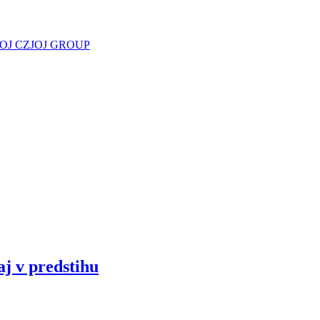
JOJ CZ
JOJ GROUP
aj v predstihu