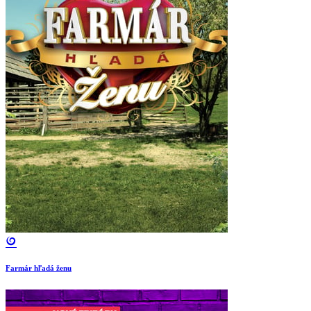
Farmár hľadá ženu