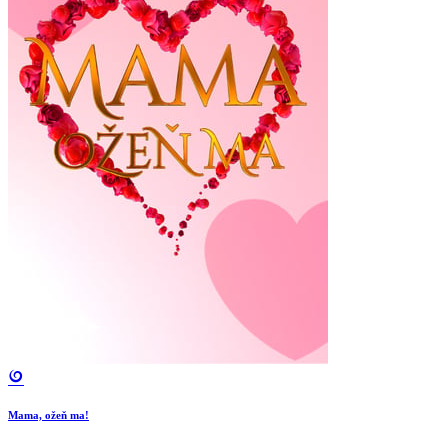
Mama, ožeň ma!