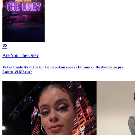
Are You The One?
Veľké finále AYTO je tu! Čo napokon spraví Dominik? Rozhodne sa pre
Lauru, či Máriu?