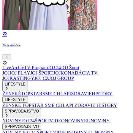
Najvyšší čas
Live
Archív
TV Program
JOJ 24
JOJ Šport
JOJ
JOJ PLAY
JOJ ŠPORT
JOJKO
NADÁCIA TV
JOJ
KASTINGY
JOJ CZ
JOJ GROUP
LIFESTYLE
ŽENSKÉ
TOPSTAR
SME CHLAPI
ZDRAVIE
HISTORY
LIFESTYLE
ŽENSKÉ
TOPSTAR
SME CHLAPI
ZDRAVIE
HISTORY
SPRAVODAJSTVO
NOVINY
JOJ 24
ŠPORT
VIDEONOVINY
EUNOVINY
SPRAVODAJSTVO
NOVINY
JOJ 24
ŠPORT
VIDEONOVINY
EUNOVINY