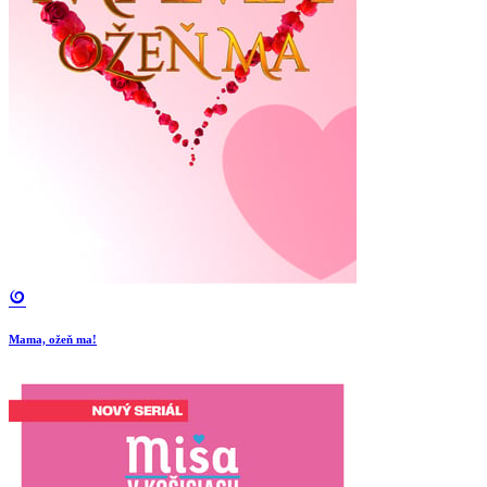
Mama, ožeň ma!