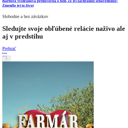
Barbora Švidraňová prehovorila o tom, čo jej zachránilo sebavedomie:
Zmenilo jej to život
Slobodne a bez záväzkov
Sledujte svoje obľúbené relácie naživo ale
aj v predstihu
Prehrať