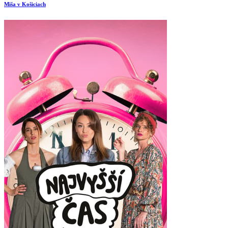
Miša v Košiciach