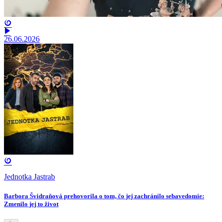
26.06.2026
Jednotka Jastrab
Barbora Švidraňová prehovorila o tom, čo jej zachránilo sebavedomie:
Zmenilo jej to život