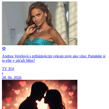
Andrea Verešová s pribúdajúcim vekom zreje ako víno: Pamätáte si
ju ešte v súťaži Miss?
TV JOJ
•
28. 06. 2026