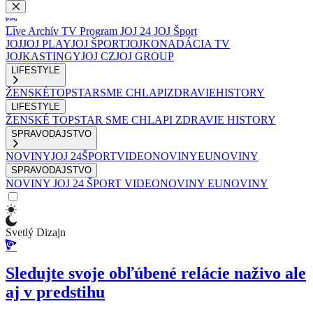
Live
Archív
TV Program
JOJ 24
JOJ Šport
JOJ
JOJ PLAY
JOJ ŠPORT
JOJKO
NADÁCIA TV
JOJ
KASTINGY
JOJ CZ
JOJ GROUP
LIFESTYLE
ŽENSKÉ
TOPSTAR
SME CHLAPI
ZDRAVIE
HISTORY
LIFESTYLE
ŽENSKÉ
TOPSTAR
SME CHLAPI
ZDRAVIE
HISTORY
SPRAVODAJSTVO
NOVINY
JOJ 24
ŠPORT
VIDEONOVINY
EUNOVINY
SPRAVODAJSTVO
NOVINY
JOJ 24
ŠPORT
VIDEONOVINY
EUNOVINY
Svetlý Dizajn
Sledujte svoje obľúbené relácie naživo ale
aj v predstihu