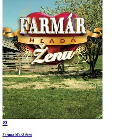
Farmár hľadá ženu