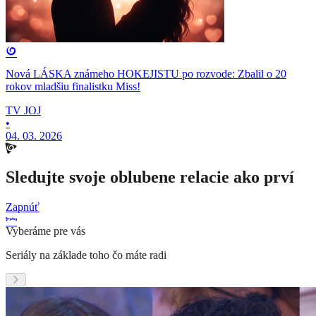
Nová LÁSKA známeho HOKEJISTU po rozvode: Zbalil o 20
rokov mladšiu finalistku Miss!
TV JOJ
•
04. 03. 2026
Sledujte svoje oblubene relacie ako prví
Zapnúť
Vyberáme pre vás
Seriály na základe toho čo máte radi