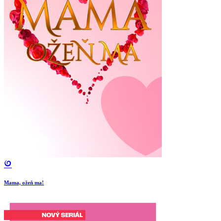
Mama, ožeň ma!