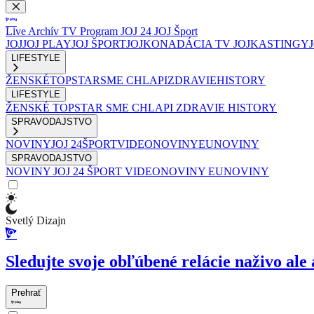
Live
Archív
TV Program
JOJ 24
JOJ Šport
JOJ
JOJ PLAY
JOJ ŠPORT
JOJKO
NADÁCIA TV JOJ
KASTINGY
LIFESTYLE
ŽENSKÉ
TOPSTAR
SME CHLAPI
ZDRAVIE
HISTORY
LIFESTYLE
ŽENSKÉ
TOPSTAR
SME CHLAPI
ZDRAVIE
HISTORY
SPRAVODAJSTVO
NOVINY
JOJ 24
ŠPORT
VIDEONOVINY
EUNOVINY
SPRAVODAJSTVO
NOVINY
JOJ 24
ŠPORT
VIDEONOVINY
EUNOVINY
Svetlý Dizajn
Sledujte svoje obľúbené relácie naživo ale 
Prehrať