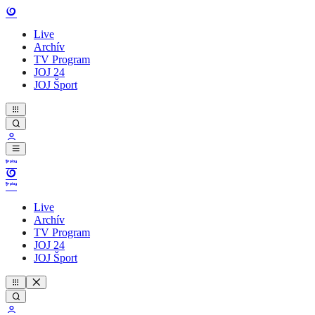
Live
Archív
TV Program
JOJ 24
JOJ Šport
Live
Archív
TV Program
JOJ 24
JOJ Šport