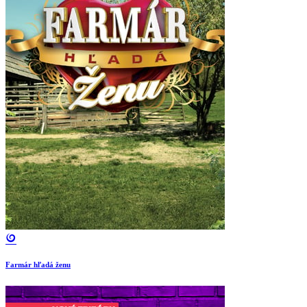
Farmár hľadá ženu