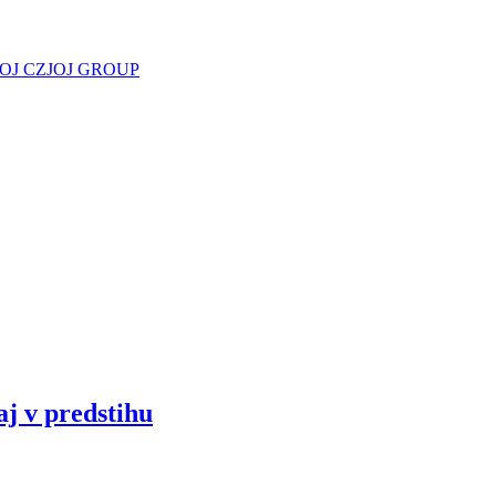
JOJ CZ
JOJ GROUP
aj v predstihu