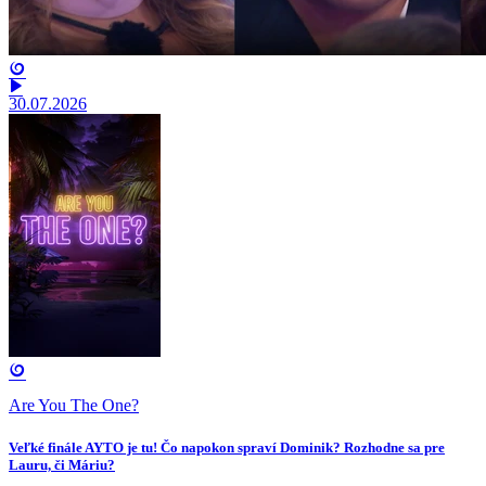
30.07.2026
Are You The One?
Veľké finále AYTO je tu! Čo napokon spraví Dominik? Rozhodne sa pre
Lauru, či Máriu?