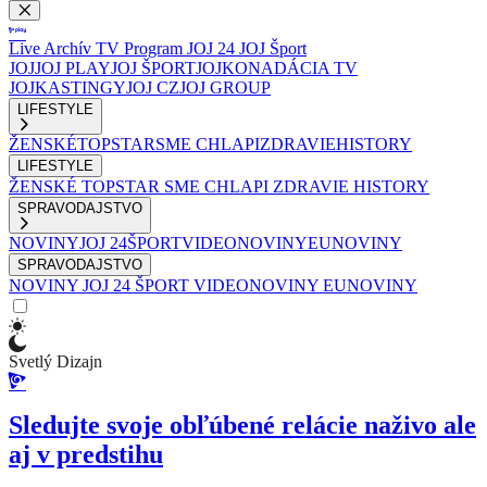
Live
Archív
TV Program
JOJ 24
JOJ Šport
JOJ
JOJ PLAY
JOJ ŠPORT
JOJKO
NADÁCIA TV
JOJ
KASTINGY
JOJ CZ
JOJ GROUP
LIFESTYLE
ŽENSKÉ
TOPSTAR
SME CHLAPI
ZDRAVIE
HISTORY
LIFESTYLE
ŽENSKÉ
TOPSTAR
SME CHLAPI
ZDRAVIE
HISTORY
SPRAVODAJSTVO
NOVINY
JOJ 24
ŠPORT
VIDEONOVINY
EUNOVINY
SPRAVODAJSTVO
NOVINY
JOJ 24
ŠPORT
VIDEONOVINY
EUNOVINY
Svetlý Dizajn
Sledujte svoje obľúbené relácie naživo ale
aj v predstihu