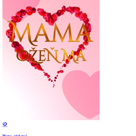
Mama, ožeň ma!