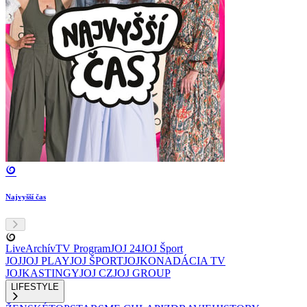
Najvyšší čas
Live
Archív
TV Program
JOJ 24
JOJ Šport
JOJ
JOJ PLAY
JOJ ŠPORT
JOJKO
NADÁCIA TV
JOJ
KASTINGY
JOJ CZ
JOJ GROUP
LIFESTYLE