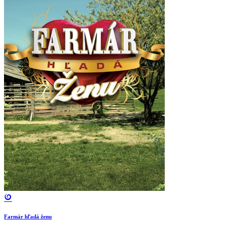
Farmár hľadá ženu