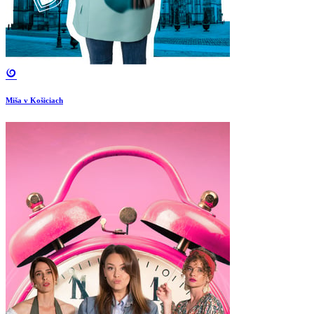
Miša v Košiciach