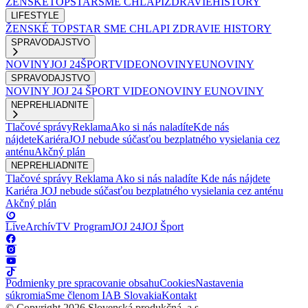
ŽENSKÉ
TOPSTAR
SME CHLAPI
ZDRAVIE
HISTORY
LIFESTYLE
ŽENSKÉ
TOPSTAR
SME CHLAPI
ZDRAVIE
HISTORY
SPRAVODAJSTVO
NOVINY
JOJ 24
ŠPORT
VIDEONOVINY
EUNOVINY
SPRAVODAJSTVO
NOVINY
JOJ 24
ŠPORT
VIDEONOVINY
EUNOVINY
NEPREHLIADNITE
Tlačové správy
Reklama
Ako si nás naladíte
Kde nás
nájdete
Kariéra
JOJ nebude súčasťou bezplatného vysielania cez
anténu
Akčný plán
NEPREHLIADNITE
Tlačové správy
Reklama
Ako si nás naladíte
Kde nás nájdete
Kariéra
JOJ nebude súčasťou bezplatného vysielania cez anténu
Akčný plán
Live
Archív
TV Program
JOJ 24
JOJ Šport
Podmienky pre spracovanie obsahu
Cookies
Nastavenia
súkromia
Sme členom IAB Slovakia
Kontakt
© Copyright 2026 Slovenská produkčná, a.s.