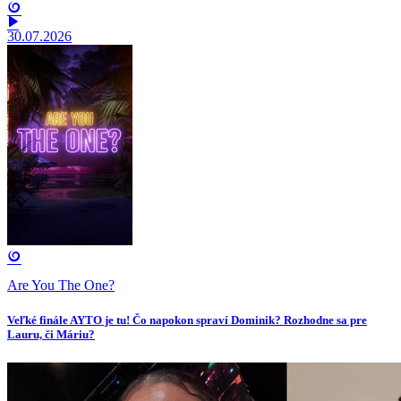
30.07.2026
Are You The One?
Veľké finále AYTO je tu! Čo napokon spraví Dominik? Rozhodne sa pre
Lauru, či Máriu?