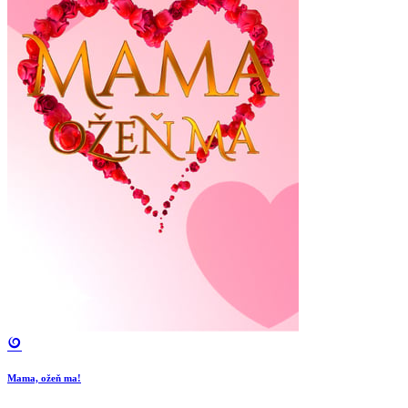
Mama, ožeň ma!