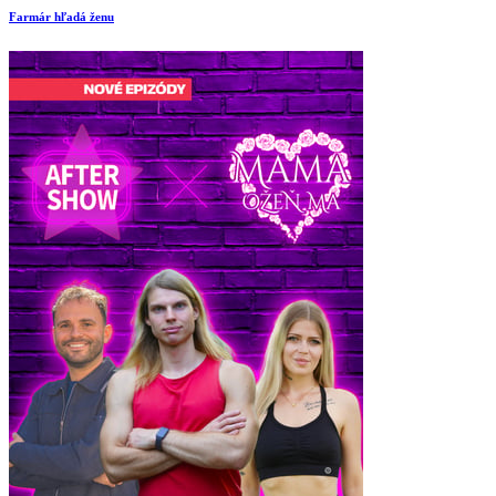
Farmár hľadá ženu