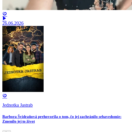
26.06.2026
Jednotka Jastrab
Barbora Švidraňová prehovorila o tom, čo jej zachránilo sebavedomie:
Zmenilo jej to život