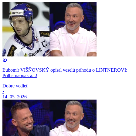
Ľubomír VIŠŇOVSKÝ opísal veselú príhodu o LINTNEROVI:
Prilba naopak a...!
Dobre vedieť
•
14. 05. 2026