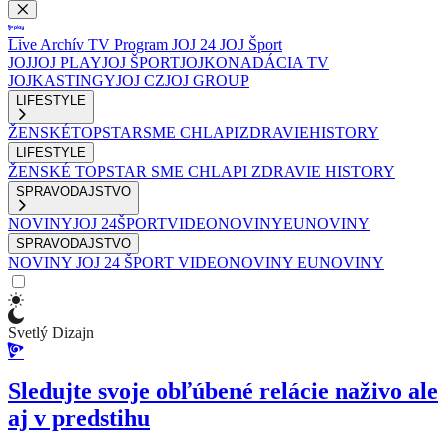
Live
Archív
TV Program
JOJ 24
JOJ Šport
JOJ
JOJ PLAY
JOJ ŠPORT
JOJKO
NADÁCIA TV
JOJ
KASTINGY
JOJ CZ
JOJ GROUP
LIFESTYLE
ŽENSKÉ
TOPSTAR
SME CHLAPI
ZDRAVIE
HISTORY
LIFESTYLE
ŽENSKÉ
TOPSTAR
SME CHLAPI
ZDRAVIE
HISTORY
SPRAVODAJSTVO
NOVINY
JOJ 24
ŠPORT
VIDEONOVINY
EUNOVINY
SPRAVODAJSTVO
NOVINY
JOJ 24
ŠPORT
VIDEONOVINY
EUNOVINY
Svetlý Dizajn
Sledujte svoje obľúbené relácie naživo ale
aj v predstihu