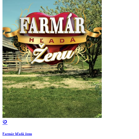
Farmár hľadá ženu