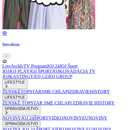
Najvyšší čas
Live
Archív
TV Program
JOJ 24
JOJ Šport
JOJ
JOJ PLAY
JOJ ŠPORT
JOJKO
NADÁCIA TV
JOJ
KASTINGY
JOJ CZ
JOJ GROUP
LIFESTYLE
ŽENSKÉ
TOPSTAR
SME CHLAPI
ZDRAVIE
HISTORY
LIFESTYLE
ŽENSKÉ
TOPSTAR
SME CHLAPI
ZDRAVIE
HISTORY
SPRAVODAJSTVO
NOVINY
JOJ 24
ŠPORT
VIDEONOVINY
EUNOVINY
SPRAVODAJSTVO
NOVINY
JOJ 24
ŠPORT
VIDEONOVINY
EUNOVINY