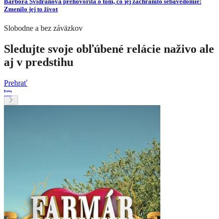
Barbora Švidraňová prehovorila o tom, čo jej zachránilo sebavedomie:
Zmenilo jej to život
Slobodne a bez záväzkov
Sledujte svoje obľúbené relácie naživo ale
aj v predstihu
Prehrať