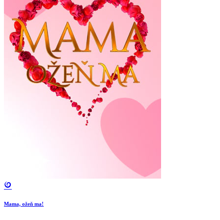
Mama, ožeň ma!