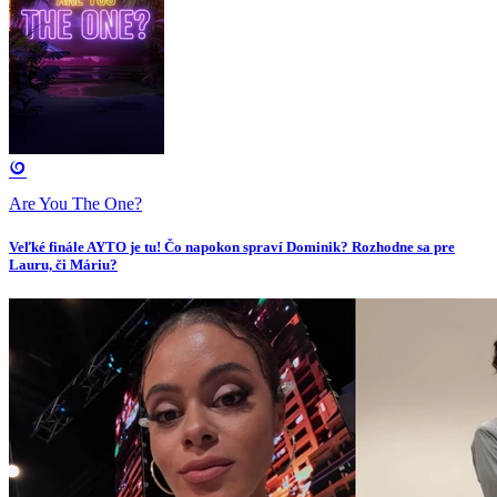
Are You The One?
Veľké finále AYTO je tu! Čo napokon spraví Dominik? Rozhodne sa pre
Lauru, či Máriu?