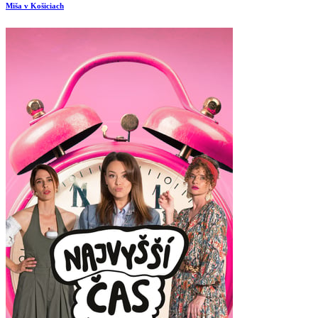
Miša v Košiciach