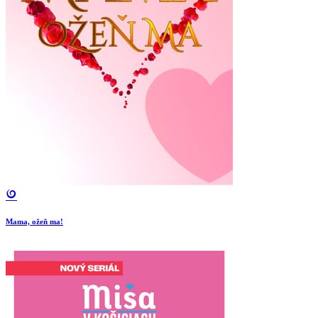
Mama, ožeň ma!