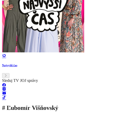
Najvyšší čas
Sleduj TV JOJ správy
# Ľubomír Višňovský