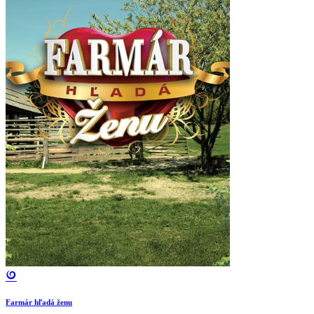
Farmár hľadá ženu