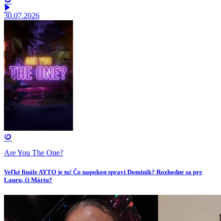
30.07.2026
Are You The One?
Veľké finále AYTO je tu! Čo napokon spraví Dominik? Rozhodne sa pre
Lauru, či Máriu?