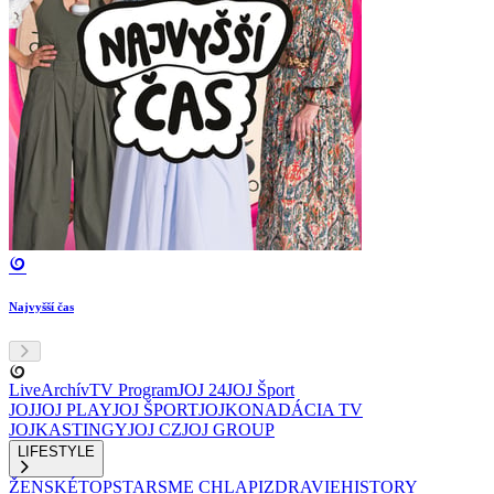
Najvyšší čas
Live
Archív
TV Program
JOJ 24
JOJ Šport
JOJ
JOJ PLAY
JOJ ŠPORT
JOJKO
NADÁCIA TV
JOJ
KASTINGY
JOJ CZ
JOJ GROUP
LIFESTYLE
ŽENSKÉ
TOPSTAR
SME CHLAPI
ZDRAVIE
HISTORY