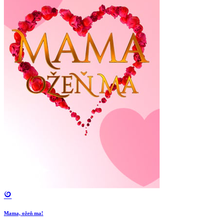
Mama, ožeň ma!