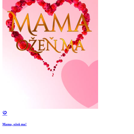
Mama, ožeň ma!