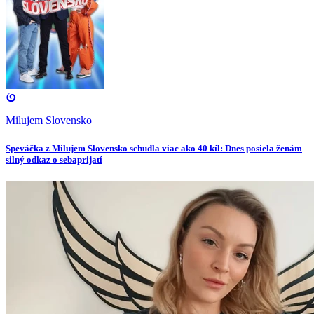
Milujem Slovensko
Speváčka z Milujem Slovensko schudla viac ako 40 kíl: Dnes posiela ženám
silný odkaz o sebaprijatí