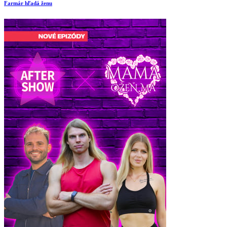
Farmár hľadá ženu