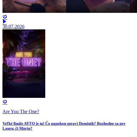
30.07.2026
Are You The One?
Veľké finále AYTO je tu! Čo napokon spraví Dominik? Rozhodne sa pre
Lauru, či Máriu?