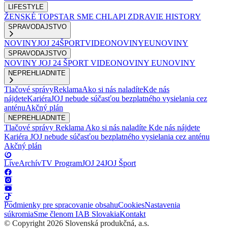
LIFESTYLE
ŽENSKÉ
TOPSTAR
SME CHLAPI
ZDRAVIE
HISTORY
SPRAVODAJSTVO
NOVINY
JOJ 24
ŠPORT
VIDEONOVINY
EUNOVINY
SPRAVODAJSTVO
NOVINY
JOJ 24
ŠPORT
VIDEONOVINY
EUNOVINY
NEPREHLIADNITE
Tlačové správy
Reklama
Ako si nás naladíte
Kde nás
nájdete
Kariéra
JOJ nebude súčasťou bezplatného vysielania cez
anténu
Akčný plán
NEPREHLIADNITE
Tlačové správy
Reklama
Ako si nás naladíte
Kde nás nájdete
Kariéra
JOJ nebude súčasťou bezplatného vysielania cez anténu
Akčný plán
Live
Archív
TV Program
JOJ 24
JOJ Šport
Podmienky pre spracovanie obsahu
Cookies
Nastavenia
súkromia
Sme členom IAB Slovakia
Kontakt
© Copyright 2026 Slovenská produkčná, a.s.