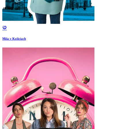
Miša v Košiciach