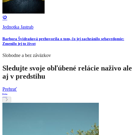
Jednotka Jastrab
Barbora Švidraňová prehovorila o tom, čo jej zachránilo sebavedomie:
Zmenilo jej to život
Slobodne a bez záväzkov
Sledujte svoje obľúbené relácie naživo ale
aj v predstihu
Prehrať