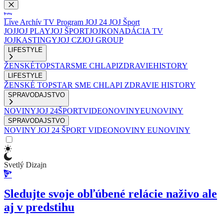
Live
Archív
TV Program
JOJ 24
JOJ Šport
JOJ
JOJ PLAY
JOJ ŠPORT
JOJKO
NADÁCIA TV
JOJ
KASTINGY
JOJ CZ
JOJ GROUP
LIFESTYLE
ŽENSKÉ
TOPSTAR
SME CHLAPI
ZDRAVIE
HISTORY
LIFESTYLE
ŽENSKÉ
TOPSTAR
SME CHLAPI
ZDRAVIE
HISTORY
SPRAVODAJSTVO
NOVINY
JOJ 24
ŠPORT
VIDEONOVINY
EUNOVINY
SPRAVODAJSTVO
NOVINY
JOJ 24
ŠPORT
VIDEONOVINY
EUNOVINY
Svetlý Dizajn
Sledujte svoje obľúbené relácie naživo ale
aj v predstihu