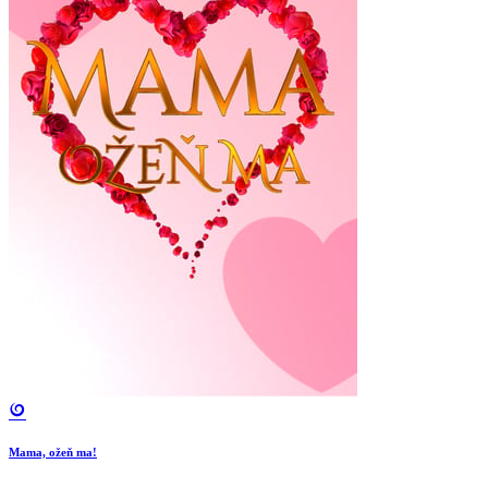
Mama, ožeň ma!