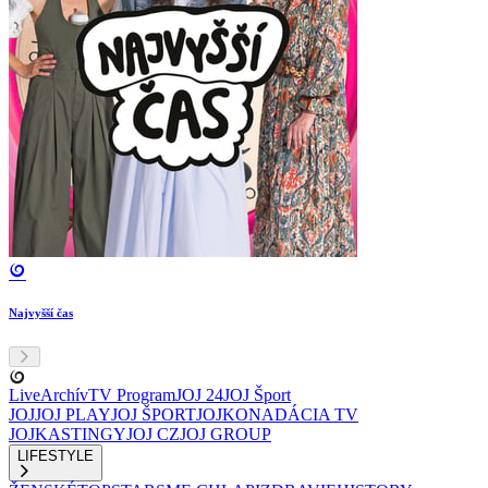
Najvyšší čas
Live
Archív
TV Program
JOJ 24
JOJ Šport
JOJ
JOJ PLAY
JOJ ŠPORT
JOJKO
NADÁCIA TV
JOJ
KASTINGY
JOJ CZ
JOJ GROUP
LIFESTYLE