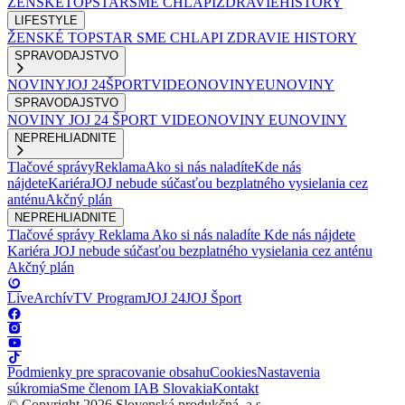
ŽENSKÉ
TOPSTAR
SME CHLAPI
ZDRAVIE
HISTORY
LIFESTYLE
ŽENSKÉ
TOPSTAR
SME CHLAPI
ZDRAVIE
HISTORY
SPRAVODAJSTVO
NOVINY
JOJ 24
ŠPORT
VIDEONOVINY
EUNOVINY
SPRAVODAJSTVO
NOVINY
JOJ 24
ŠPORT
VIDEONOVINY
EUNOVINY
NEPREHLIADNITE
Tlačové správy
Reklama
Ako si nás naladíte
Kde nás
nájdete
Kariéra
JOJ nebude súčasťou bezplatného vysielania cez
anténu
Akčný plán
NEPREHLIADNITE
Tlačové správy
Reklama
Ako si nás naladíte
Kde nás nájdete
Kariéra
JOJ nebude súčasťou bezplatného vysielania cez anténu
Akčný plán
Live
Archív
TV Program
JOJ 24
JOJ Šport
Podmienky pre spracovanie obsahu
Cookies
Nastavenia
súkromia
Sme členom IAB Slovakia
Kontakt
© Copyright 2026 Slovenská produkčná, a.s.