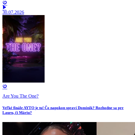
30.07.2026
Are You The One?
Veľké finále AYTO je tu! Čo napokon spraví Dominik? Rozhodne sa pre
Lauru, či Máriu?