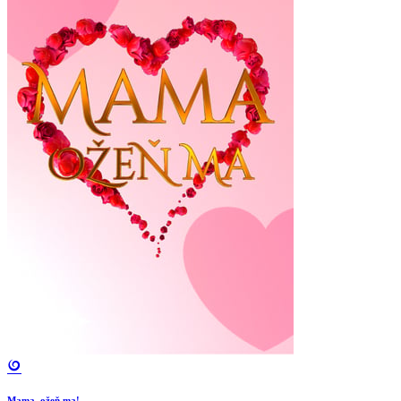
Mama, ožeň ma!