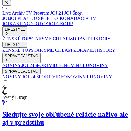
Live
Archív
TV Program
JOJ 24
JOJ Šport
JOJ
JOJ PLAY
JOJ ŠPORT
JOJKO
NADÁCIA TV
JOJ
KASTINGY
JOJ CZ
JOJ GROUP
LIFESTYLE
ŽENSKÉ
TOPSTAR
SME CHLAPI
ZDRAVIE
HISTORY
LIFESTYLE
ŽENSKÉ
TOPSTAR
SME CHLAPI
ZDRAVIE
HISTORY
SPRAVODAJSTVO
NOVINY
JOJ 24
ŠPORT
VIDEONOVINY
EUNOVINY
SPRAVODAJSTVO
NOVINY
JOJ 24
ŠPORT
VIDEONOVINY
EUNOVINY
Svetlý Dizajn
Sledujte svoje obľúbené relácie naživo ale
aj v predstihu