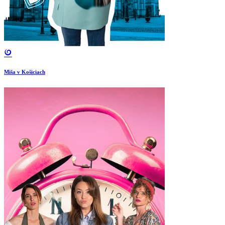
Miša v Košiciach