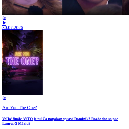
30.07.2026
Are You The One?
Veľké finále AYTO je tu! Čo napokon spraví Dominik? Rozhodne sa pre
Lauru, či Máriu?