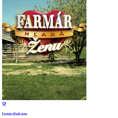
Farmár hľadá ženu