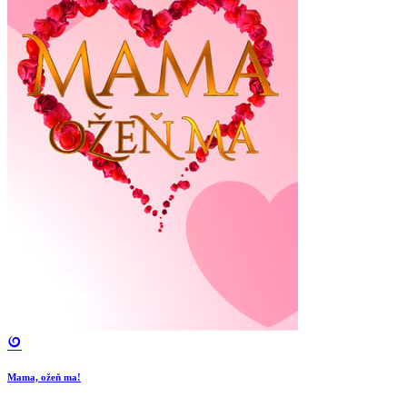
Mama, ožeň ma!