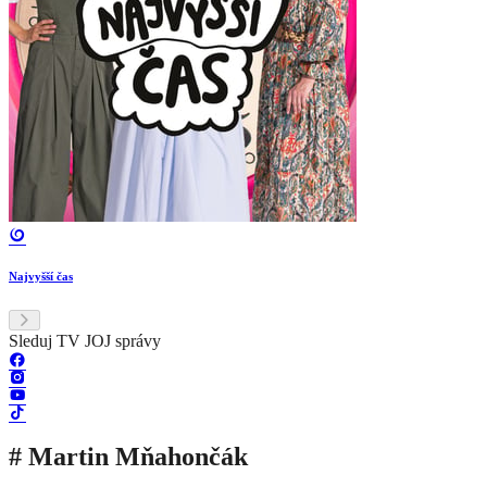
Najvyšší čas
Sleduj TV JOJ správy
# Martin Mňahončák