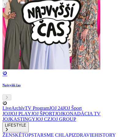
Najvyšší čas
Live
Archív
TV Program
JOJ 24
JOJ Šport
JOJ
JOJ PLAY
JOJ ŠPORT
JOJKO
NADÁCIA TV
JOJ
KASTINGY
JOJ CZ
JOJ GROUP
LIFESTYLE
ŽENSKÉ
TOPSTAR
SME CHLAPI
ZDRAVIE
HISTORY