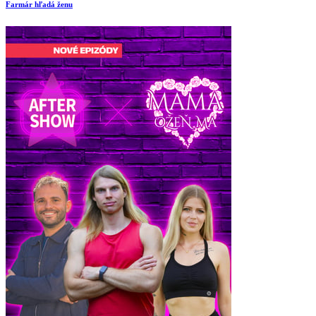
Farmár hľadá ženu