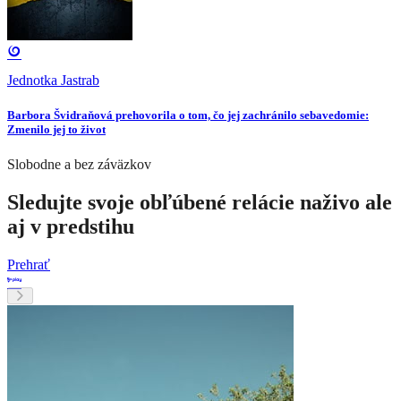
Jednotka Jastrab
Barbora Švidraňová prehovorila o tom, čo jej zachránilo sebavedomie:
Zmenilo jej to život
Slobodne a bez záväzkov
Sledujte svoje obľúbené relácie naživo ale
aj v predstihu
Prehrať