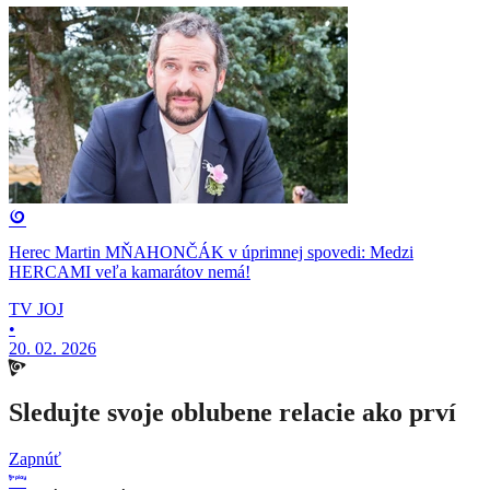
Herec Martin MŇAHONČÁK v úprimnej spovedi: Medzi
HERCAMI veľa kamarátov nemá!
TV JOJ
•
20. 02. 2026
Sledujte svoje oblubene relacie ako prví
Zapnúť