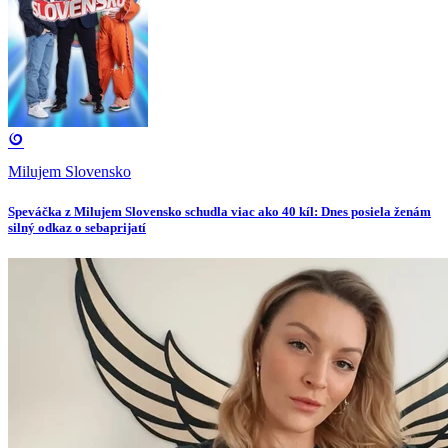
Milujem Slovensko
Speváčka z Milujem Slovensko schudla viac ako 40 kíl: Dnes posiela ženám
silný odkaz o sebaprijatí