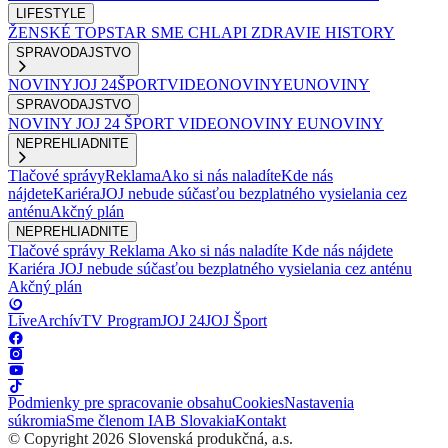
LIFESTYLE
ŽENSKÉ
TOPSTAR
SME CHLAPI
ZDRAVIE
HISTORY
SPRAVODAJSTVO
NOVINY
JOJ 24
ŠPORT
VIDEONOVINY
EUNOVINY
SPRAVODAJSTVO
NOVINY
JOJ 24
ŠPORT
VIDEONOVINY
EUNOVINY
NEPREHLIADNITE
Tlačové správy
Reklama
Ako si nás naladíte
Kde nás
nájdete
Kariéra
JOJ nebude súčasťou bezplatného vysielania cez
anténu
Akčný plán
NEPREHLIADNITE
Tlačové správy
Reklama
Ako si nás naladíte
Kde nás nájdete
Kariéra
JOJ nebude súčasťou bezplatného vysielania cez anténu
Akčný plán
Live
Archív
TV Program
JOJ 24
JOJ Šport
Podmienky pre spracovanie obsahu
Cookies
Nastavenia
súkromia
Sme členom IAB Slovakia
Kontakt
© Copyright 2026 Slovenská produkčná, a.s.