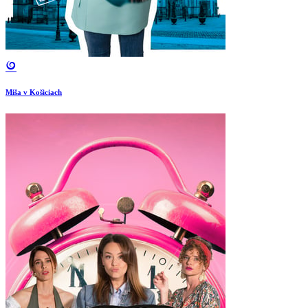
Miša v Košiciach