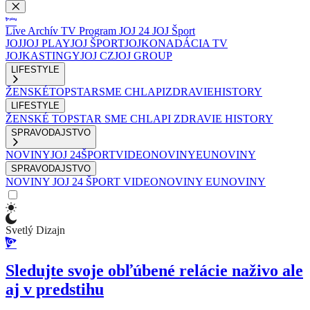
Live
Archív
TV Program
JOJ 24
JOJ Šport
JOJ
JOJ PLAY
JOJ ŠPORT
JOJKO
NADÁCIA TV
JOJ
KASTINGY
JOJ CZ
JOJ GROUP
LIFESTYLE
ŽENSKÉ
TOPSTAR
SME CHLAPI
ZDRAVIE
HISTORY
LIFESTYLE
ŽENSKÉ
TOPSTAR
SME CHLAPI
ZDRAVIE
HISTORY
SPRAVODAJSTVO
NOVINY
JOJ 24
ŠPORT
VIDEONOVINY
EUNOVINY
SPRAVODAJSTVO
NOVINY
JOJ 24
ŠPORT
VIDEONOVINY
EUNOVINY
Svetlý Dizajn
Sledujte svoje obľúbené relácie naživo ale
aj v predstihu