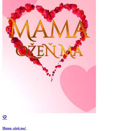
Mama, ožeň ma!