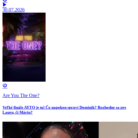
30.07.2026
Are You The One?
Veľké finále AYTO je tu! Čo napokon spraví Dominik? Rozhodne sa pre
Lauru, či Máriu?