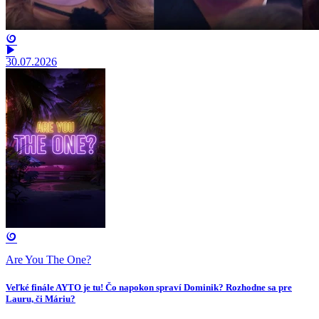
30.07.2026
Are You The One?
Veľké finále AYTO je tu! Čo napokon spraví Dominik? Rozhodne sa pre
Lauru, či Máriu?