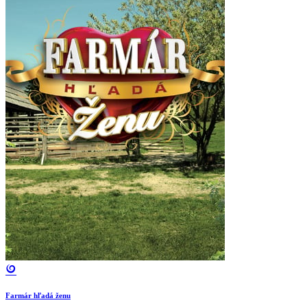
Farmár hľadá ženu