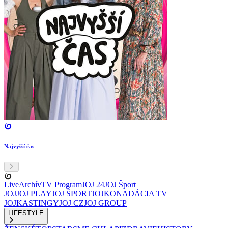
Najvyšší čas
Live
Archív
TV Program
JOJ 24
JOJ Šport
JOJ
JOJ PLAY
JOJ ŠPORT
JOJKO
NADÁCIA TV
JOJ
KASTINGY
JOJ CZ
JOJ GROUP
LIFESTYLE