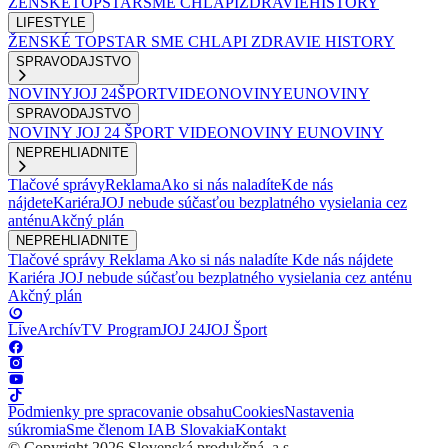
ŽENSKÉ
TOPSTAR
SME CHLAPI
ZDRAVIE
HISTORY
LIFESTYLE
ŽENSKÉ
TOPSTAR
SME CHLAPI
ZDRAVIE
HISTORY
SPRAVODAJSTVO
NOVINY
JOJ 24
ŠPORT
VIDEONOVINY
EUNOVINY
SPRAVODAJSTVO
NOVINY
JOJ 24
ŠPORT
VIDEONOVINY
EUNOVINY
NEPREHLIADNITE
Tlačové správy
Reklama
Ako si nás naladíte
Kde nás
nájdete
Kariéra
JOJ nebude súčasťou bezplatného vysielania cez
anténu
Akčný plán
NEPREHLIADNITE
Tlačové správy
Reklama
Ako si nás naladíte
Kde nás nájdete
Kariéra
JOJ nebude súčasťou bezplatného vysielania cez anténu
Akčný plán
Live
Archív
TV Program
JOJ 24
JOJ Šport
Podmienky pre spracovanie obsahu
Cookies
Nastavenia
súkromia
Sme členom IAB Slovakia
Kontakt
© Copyright 2026 Slovenská produkčná, a.s.