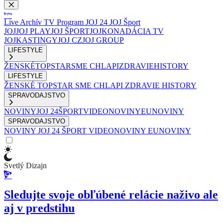
Live
Archív
TV Program
JOJ 24
JOJ Šport
JOJ
JOJ PLAY
JOJ ŠPORT
JOJKO
NADÁCIA TV
JOJ
KASTINGY
JOJ CZ
JOJ GROUP
LIFESTYLE
ŽENSKÉ
TOPSTAR
SME CHLAPI
ZDRAVIE
HISTORY
LIFESTYLE
ŽENSKÉ
TOPSTAR
SME CHLAPI
ZDRAVIE
HISTORY
SPRAVODAJSTVO
NOVINY
JOJ 24
ŠPORT
VIDEONOVINY
EUNOVINY
SPRAVODAJSTVO
NOVINY
JOJ 24
ŠPORT
VIDEONOVINY
EUNOVINY
Svetlý Dizajn
Sledujte svoje obľúbené relácie naživo ale
aj v predstihu