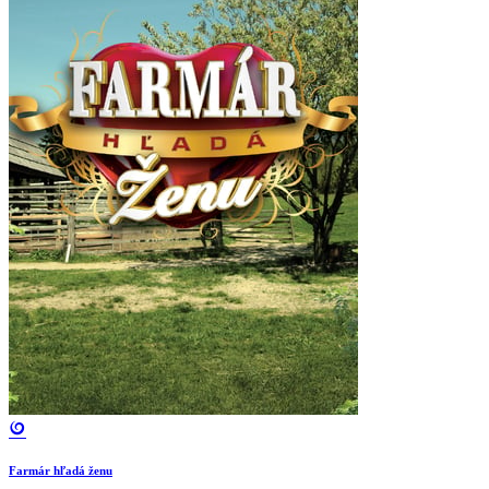
Farmár hľadá ženu