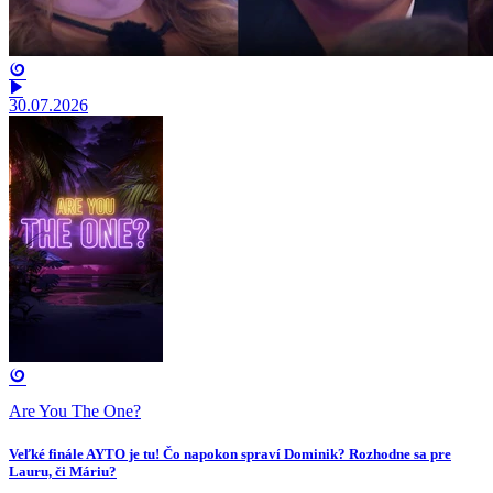
30.07.2026
Are You The One?
Veľké finále AYTO je tu! Čo napokon spraví Dominik? Rozhodne sa pre
Lauru, či Máriu?