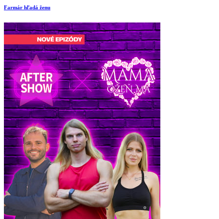
Farmár hľadá ženu