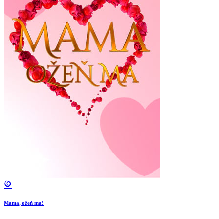
Mama, ožeň ma!