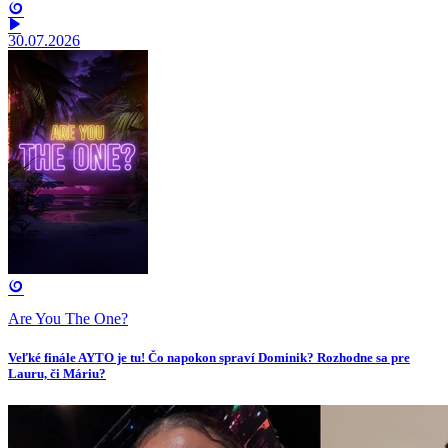
30.07.2026
Are You The One?
Veľké finále AYTO je tu! Čo napokon spraví Dominik? Rozhodne sa pre
Lauru, či Máriu?