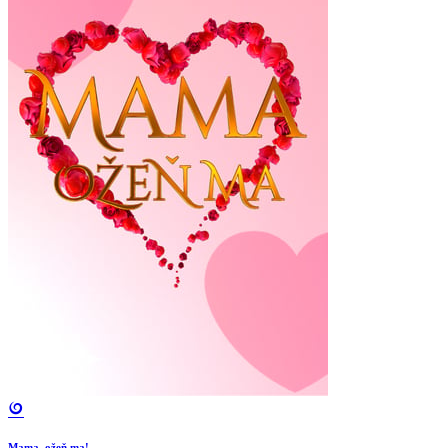
Mama, ožeň ma!