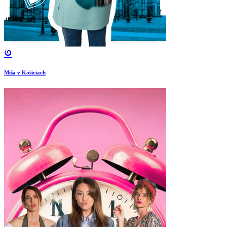
Miša v Košiciach