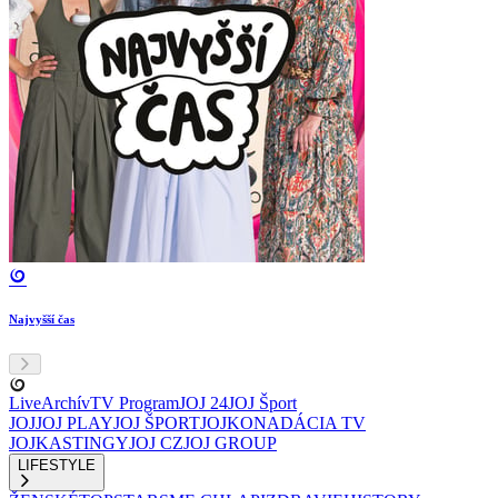
Najvyšší čas
Live
Archív
TV Program
JOJ 24
JOJ Šport
JOJ
JOJ PLAY
JOJ ŠPORT
JOJKO
NADÁCIA TV
JOJ
KASTINGY
JOJ CZ
JOJ GROUP
LIFESTYLE