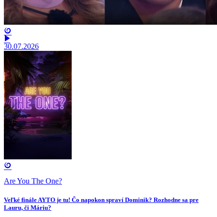
30.07.2026
Are You The One?
Veľké finále AYTO je tu! Čo napokon spraví Dominik? Rozhodne sa pre
Lauru, či Máriu?