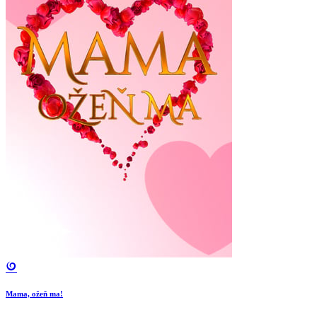
Mama, ožeň ma!