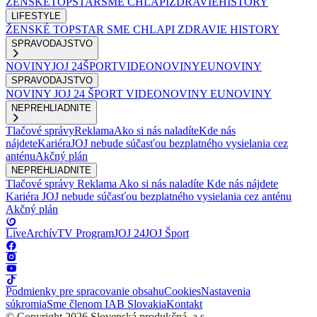
ŽENSKÉ
TOPSTAR
SME CHLAPI
ZDRAVIE
HISTORY
LIFESTYLE
ŽENSKÉ
TOPSTAR
SME CHLAPI
ZDRAVIE
HISTORY
SPRAVODAJSTVO
NOVINY
JOJ 24
ŠPORT
VIDEONOVINY
EUNOVINY
SPRAVODAJSTVO
NOVINY
JOJ 24
ŠPORT
VIDEONOVINY
EUNOVINY
NEPREHLIADNITE
Tlačové správy
Reklama
Ako si nás naladíte
Kde nás
nájdete
Kariéra
JOJ nebude súčasťou bezplatného vysielania cez
anténu
Akčný plán
NEPREHLIADNITE
Tlačové správy
Reklama
Ako si nás naladíte
Kde nás nájdete
Kariéra
JOJ nebude súčasťou bezplatného vysielania cez anténu
Akčný plán
Live
Archív
TV Program
JOJ 24
JOJ Šport
Podmienky pre spracovanie obsahu
Cookies
Nastavenia
súkromia
Sme členom IAB Slovakia
Kontakt
© Copyright 2026 Slovenská produkčná, a.s.