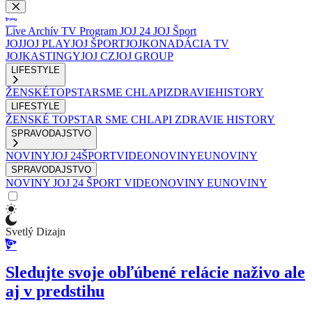
Live
Archív
TV Program
JOJ 24
JOJ Šport
JOJ
JOJ PLAY
JOJ ŠPORT
JOJKO
NADÁCIA TV
JOJ
KASTINGY
JOJ CZ
JOJ GROUP
LIFESTYLE
ŽENSKÉ
TOPSTAR
SME CHLAPI
ZDRAVIE
HISTORY
LIFESTYLE
ŽENSKÉ
TOPSTAR
SME CHLAPI
ZDRAVIE
HISTORY
SPRAVODAJSTVO
NOVINY
JOJ 24
ŠPORT
VIDEONOVINY
EUNOVINY
SPRAVODAJSTVO
NOVINY
JOJ 24
ŠPORT
VIDEONOVINY
EUNOVINY
Svetlý Dizajn
Sledujte svoje obľúbené relácie naživo ale
aj v predstihu