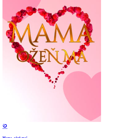
Mama, ožeň ma!