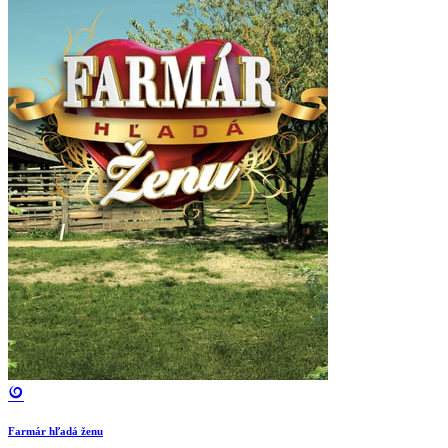
Farmár hľadá ženu