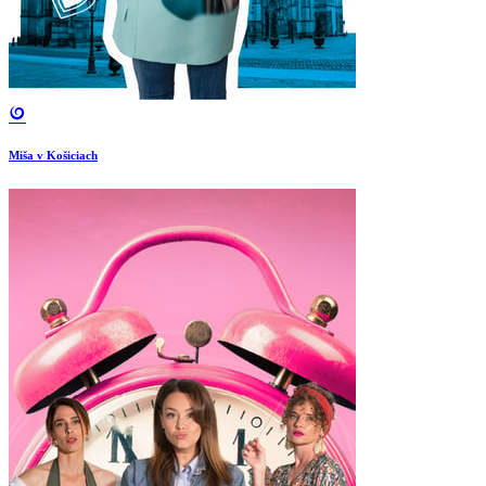
Miša v Košiciach