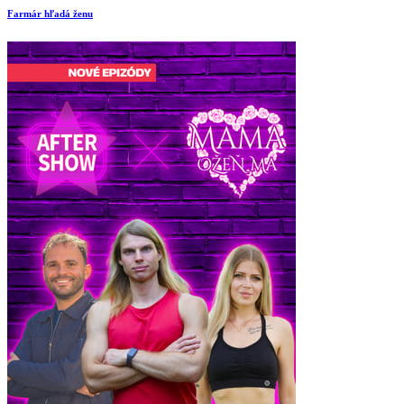
Farmár hľadá ženu