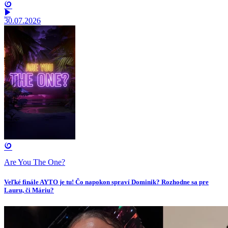
30.07.2026
Are You The One?
Veľké finále AYTO je tu! Čo napokon spraví Dominik? Rozhodne sa pre
Lauru, či Máriu?