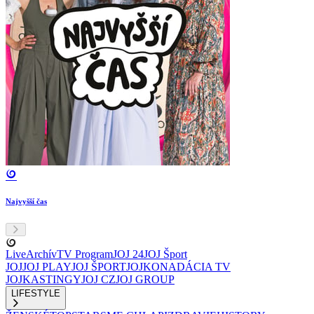
Najvyšší čas
Live
Archív
TV Program
JOJ 24
JOJ Šport
JOJ
JOJ PLAY
JOJ ŠPORT
JOJKO
NADÁCIA TV
JOJ
KASTINGY
JOJ CZ
JOJ GROUP
LIFESTYLE