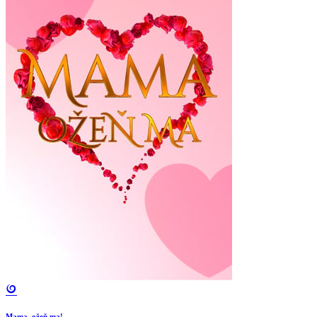
Mama, ožeň ma!