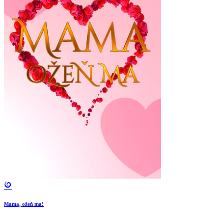
Mama, ožeň ma!