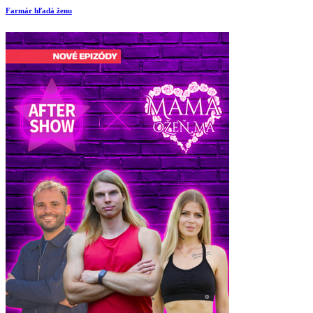
Farmár hľadá ženu