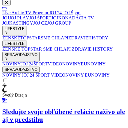
Live
Archív
TV Program
JOJ 24
JOJ Šport
JOJ
JOJ PLAY
JOJ ŠPORT
JOJKO
NADÁCIA TV
JOJ
KASTINGY
JOJ CZ
JOJ GROUP
LIFESTYLE
ŽENSKÉ
TOPSTAR
SME CHLAPI
ZDRAVIE
HISTORY
LIFESTYLE
ŽENSKÉ
TOPSTAR
SME CHLAPI
ZDRAVIE
HISTORY
SPRAVODAJSTVO
NOVINY
JOJ 24
ŠPORT
VIDEONOVINY
EUNOVINY
SPRAVODAJSTVO
NOVINY
JOJ 24
ŠPORT
VIDEONOVINY
EUNOVINY
Svetlý Dizajn
Sledujte svoje obľúbené relácie naživo ale
aj v predstihu