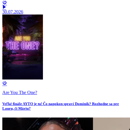
30.07.2026
Are You The One?
Veľké finále AYTO je tu! Čo napokon spraví Dominik? Rozhodne sa pre
Lauru, či Máriu?