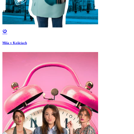
Miša v Košiciach