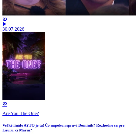
30.07.2026
Are You The One?
Veľké finále AYTO je tu! Čo napokon spraví Dominik? Rozhodne sa pre
Lauru, či Máriu?