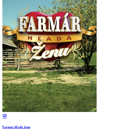
Farmár hľadá ženu