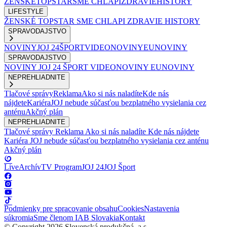
ŽENSKÉ
TOPSTAR
SME CHLAPI
ZDRAVIE
HISTORY
LIFESTYLE
ŽENSKÉ
TOPSTAR
SME CHLAPI
ZDRAVIE
HISTORY
SPRAVODAJSTVO
NOVINY
JOJ 24
ŠPORT
VIDEONOVINY
EUNOVINY
SPRAVODAJSTVO
NOVINY
JOJ 24
ŠPORT
VIDEONOVINY
EUNOVINY
NEPREHLIADNITE
Tlačové správy
Reklama
Ako si nás naladíte
Kde nás
nájdete
Kariéra
JOJ nebude súčasťou bezplatného vysielania cez
anténu
Akčný plán
NEPREHLIADNITE
Tlačové správy
Reklama
Ako si nás naladíte
Kde nás nájdete
Kariéra
JOJ nebude súčasťou bezplatného vysielania cez anténu
Akčný plán
Live
Archív
TV Program
JOJ 24
JOJ Šport
Podmienky pre spracovanie obsahu
Cookies
Nastavenia
súkromia
Sme členom IAB Slovakia
Kontakt
© Copyright 2026 Slovenská produkčná, a.s.