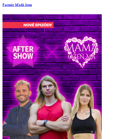
Farmár hľadá ženu