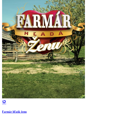
Farmár hľadá ženu