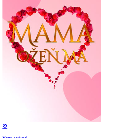
Mama, ožeň ma!