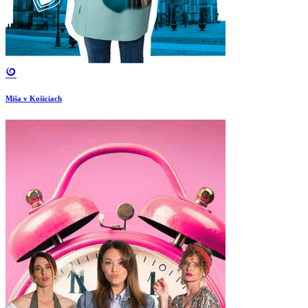
Miša v Košiciach