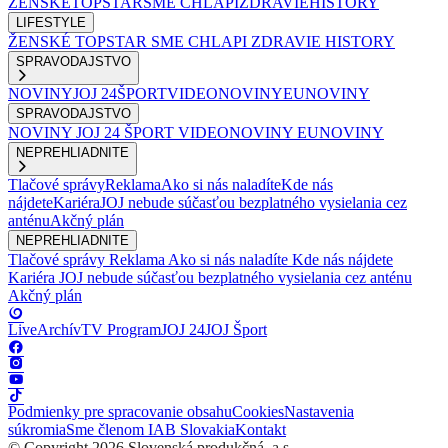
ŽENSKÉ
TOPSTAR
SME CHLAPI
ZDRAVIE
HISTORY
LIFESTYLE
ŽENSKÉ
TOPSTAR
SME CHLAPI
ZDRAVIE
HISTORY
SPRAVODAJSTVO
NOVINY
JOJ 24
ŠPORT
VIDEONOVINY
EUNOVINY
SPRAVODAJSTVO
NOVINY
JOJ 24
ŠPORT
VIDEONOVINY
EUNOVINY
NEPREHLIADNITE
Tlačové správy
Reklama
Ako si nás naladíte
Kde nás
nájdete
Kariéra
JOJ nebude súčasťou bezplatného vysielania cez
anténu
Akčný plán
NEPREHLIADNITE
Tlačové správy
Reklama
Ako si nás naladíte
Kde nás nájdete
Kariéra
JOJ nebude súčasťou bezplatného vysielania cez anténu
Akčný plán
Live
Archív
TV Program
JOJ 24
JOJ Šport
Podmienky pre spracovanie obsahu
Cookies
Nastavenia
súkromia
Sme členom IAB Slovakia
Kontakt
© Copyright 2026 Slovenská produkčná, a.s.