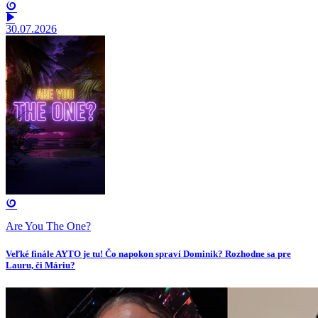
30.07.2026
Are You The One?
Veľké finále AYTO je tu! Čo napokon spraví Dominik? Rozhodne sa pre
Lauru, či Máriu?