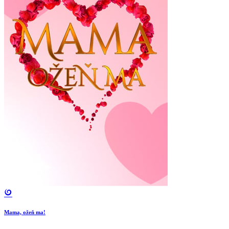
Mama, ožeň ma!