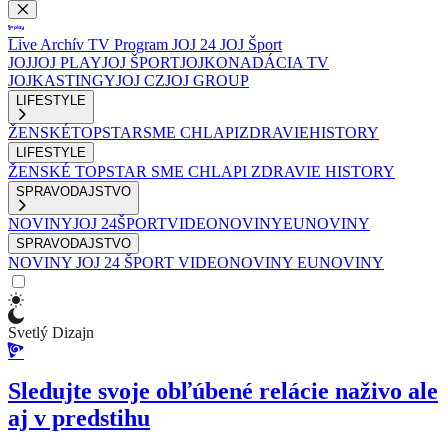
Live
Archív
TV Program
JOJ 24
JOJ Šport
JOJ
JOJ PLAY
JOJ ŠPORT
JOJKO
NADÁCIA TV
JOJ
KASTINGY
JOJ CZ
JOJ GROUP
LIFESTYLE
ŽENSKÉ
TOPSTAR
SME CHLAPI
ZDRAVIE
HISTORY
LIFESTYLE
ŽENSKÉ
TOPSTAR
SME CHLAPI
ZDRAVIE
HISTORY
SPRAVODAJSTVO
NOVINY
JOJ 24
ŠPORT
VIDEONOVINY
EUNOVINY
SPRAVODAJSTVO
NOVINY
JOJ 24
ŠPORT
VIDEONOVINY
EUNOVINY
Svetlý Dizajn
Sledujte svoje obľúbené relácie naživo ale
aj v predstihu