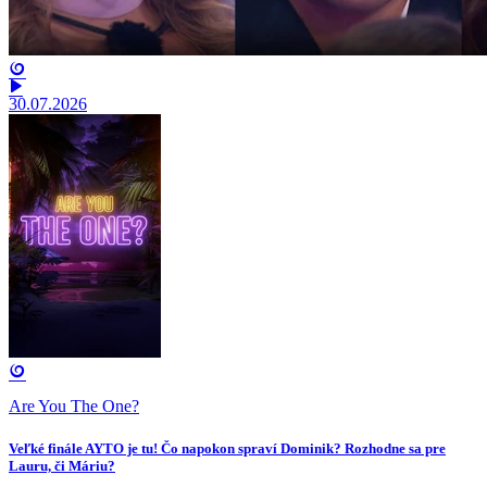
30.07.2026
Are You The One?
Veľké finále AYTO je tu! Čo napokon spraví Dominik? Rozhodne sa pre
Lauru, či Máriu?