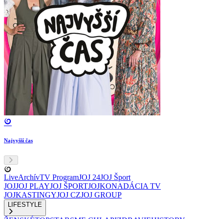
Najvyšší čas
Live
Archív
TV Program
JOJ 24
JOJ Šport
JOJ
JOJ PLAY
JOJ ŠPORT
JOJKO
NADÁCIA TV
JOJ
KASTINGY
JOJ CZ
JOJ GROUP
LIFESTYLE