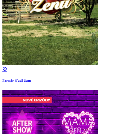
Farmár hľadá ženu