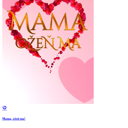
Mama, ožeň ma!