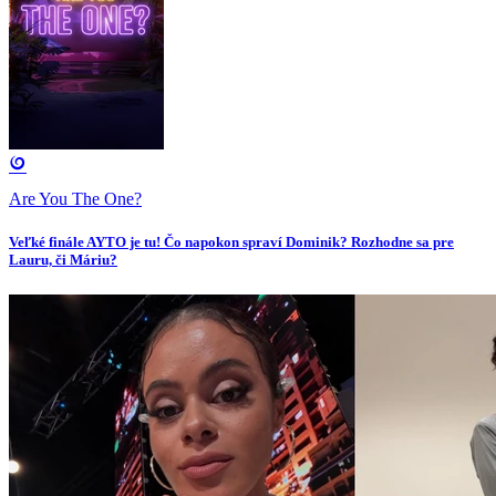
Are You The One?
Veľké finále AYTO je tu! Čo napokon spraví Dominik? Rozhodne sa pre
Lauru, či Máriu?