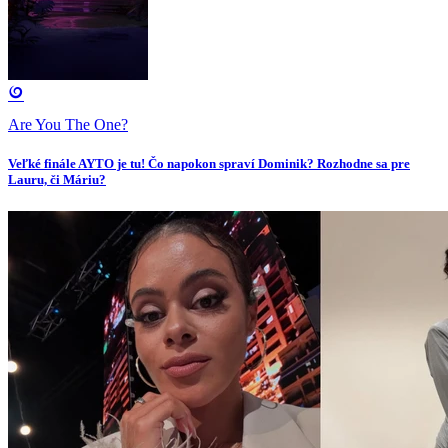
Are You The One?
Veľké finále AYTO je tu! Čo napokon spraví Dominik? Rozhodne sa pre
Lauru, či Máriu?