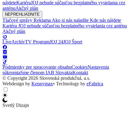
nájdete
Kariéra
JOJ nebude súčasťou bezplatného vysielania cez
anténu
Akčný plán
NEPREHLIADNITE
Tlačové správy
Reklama
Ako si nás naladíte
Kde nás nájdete
Kariéra
JOJ nebude súčasťou bezplatného vysielania cez anténu
Akčný plán
Live
Archív
TV Program
JOJ 24
JOJ Šport
Podmienky pre spracovanie obsahu
Cookies
Nastavenia
súkromia
Sme členom IAB Slovakia
Kontakt
© Copyright 2026 Slovenská produkčná, a.s.
Webdesign by
Kennymax
•
Technology by
eFabrica
Svetlý Dizajn