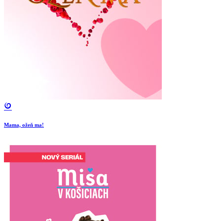
Mama, ožeň ma!