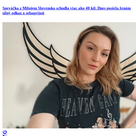
Speváčka z Milujem Slovensko schudla viac ako 40 kíl: Dnes posiela ženám
silný odkaz o sebaprijatí