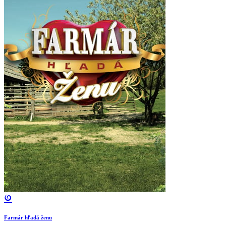
Farmár hľadá ženu