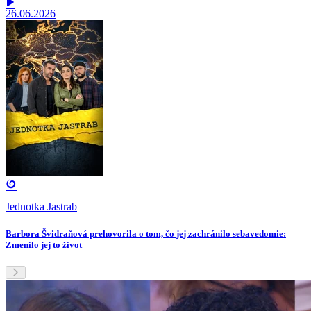
26.06.2026
Jednotka Jastrab
Barbora Švidraňová prehovorila o tom, čo jej zachránilo sebavedomie:
Zmenilo jej to život