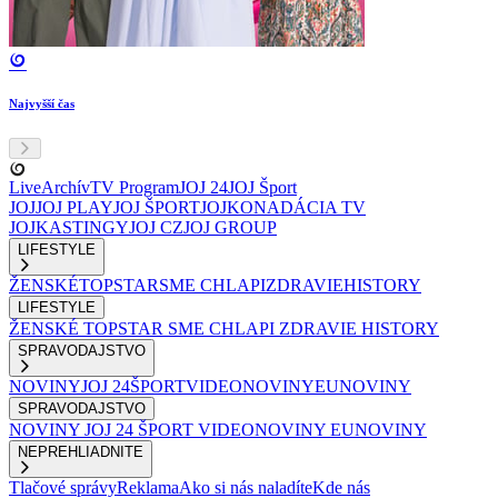
Najvyšší čas
Live
Archív
TV Program
JOJ 24
JOJ Šport
JOJ
JOJ PLAY
JOJ ŠPORT
JOJKO
NADÁCIA TV
JOJ
KASTINGY
JOJ CZ
JOJ GROUP
LIFESTYLE
ŽENSKÉ
TOPSTAR
SME CHLAPI
ZDRAVIE
HISTORY
LIFESTYLE
ŽENSKÉ
TOPSTAR
SME CHLAPI
ZDRAVIE
HISTORY
SPRAVODAJSTVO
NOVINY
JOJ 24
ŠPORT
VIDEONOVINY
EUNOVINY
SPRAVODAJSTVO
NOVINY
JOJ 24
ŠPORT
VIDEONOVINY
EUNOVINY
NEPREHLIADNITE
Tlačové správy
Reklama
Ako si nás naladíte
Kde nás