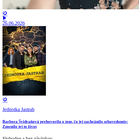
26.06.2026
Jednotka Jastrab
Barbora Švidraňová prehovorila o tom, čo jej zachránilo sebavedomie:
Zmenilo jej to život
Slobodne a bez záväzkov