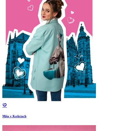
Miša v Košiciach