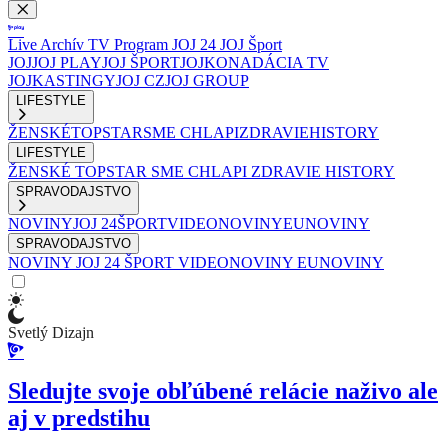
Live
Archív
TV Program
JOJ 24
JOJ Šport
JOJ
JOJ PLAY
JOJ ŠPORT
JOJKO
NADÁCIA TV
JOJ
KASTINGY
JOJ CZ
JOJ GROUP
LIFESTYLE
ŽENSKÉ
TOPSTAR
SME CHLAPI
ZDRAVIE
HISTORY
LIFESTYLE
ŽENSKÉ
TOPSTAR
SME CHLAPI
ZDRAVIE
HISTORY
SPRAVODAJSTVO
NOVINY
JOJ 24
ŠPORT
VIDEONOVINY
EUNOVINY
SPRAVODAJSTVO
NOVINY
JOJ 24
ŠPORT
VIDEONOVINY
EUNOVINY
Svetlý Dizajn
Sledujte svoje obľúbené relácie naživo ale
aj v predstihu