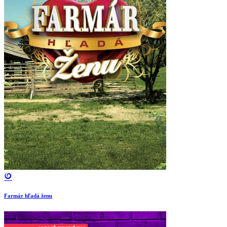
Farmár hľadá ženu