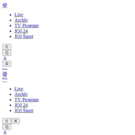
Live
Archív
TV Program
JOJ 24
JOJ Šport
Live
Archív
TV Program
JOJ 24
JOJ Šport