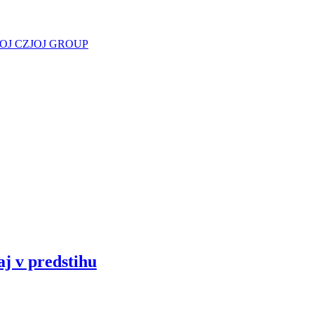
JOJ CZ
JOJ GROUP
aj v predstihu