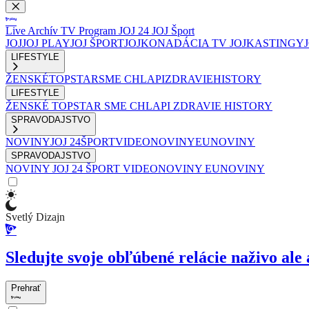
Live
Archív
TV Program
JOJ 24
JOJ Šport
JOJ
JOJ PLAY
JOJ ŠPORT
JOJKO
NADÁCIA TV JOJ
KASTINGY
LIFESTYLE
ŽENSKÉ
TOPSTAR
SME CHLAPI
ZDRAVIE
HISTORY
LIFESTYLE
ŽENSKÉ
TOPSTAR
SME CHLAPI
ZDRAVIE
HISTORY
SPRAVODAJSTVO
NOVINY
JOJ 24
ŠPORT
VIDEONOVINY
EUNOVINY
SPRAVODAJSTVO
NOVINY
JOJ 24
ŠPORT
VIDEONOVINY
EUNOVINY
Svetlý Dizajn
Sledujte svoje obľúbené relácie naživo ale 
Prehrať