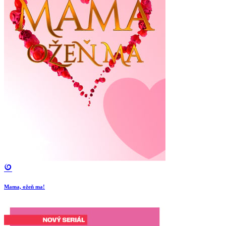
Mama, ožeň ma!