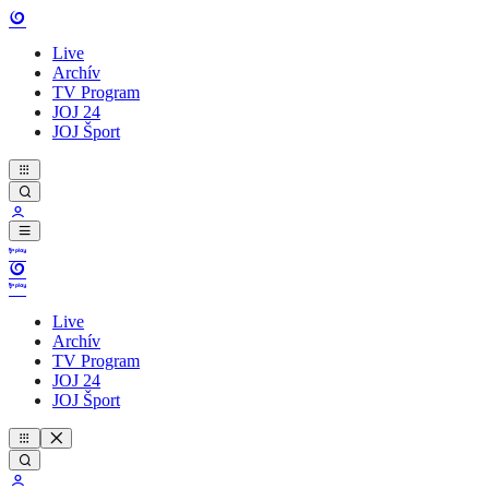
Live
Archív
TV Program
JOJ 24
JOJ Šport
Live
Archív
TV Program
JOJ 24
JOJ Šport