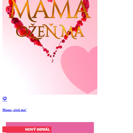
Mama, ožeň ma!