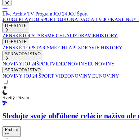
Live
Archív
TV Program
JOJ 24
JOJ Šport
JOJ
JOJ PLAY
JOJ ŠPORT
JOJKO
NADÁCIA TV JOJ
KASTINGY
LIFESTYLE
ŽENSKÉ
TOPSTAR
SME CHLAPI
ZDRAVIE
HISTORY
LIFESTYLE
ŽENSKÉ
TOPSTAR
SME CHLAPI
ZDRAVIE
HISTORY
SPRAVODAJSTVO
NOVINY
JOJ 24
ŠPORT
VIDEONOVINY
EUNOVINY
SPRAVODAJSTVO
NOVINY
JOJ 24
ŠPORT
VIDEONOVINY
EUNOVINY
Svetlý Dizajn
Sledujte svoje obľúbené relácie naživo ale 
Prehrať