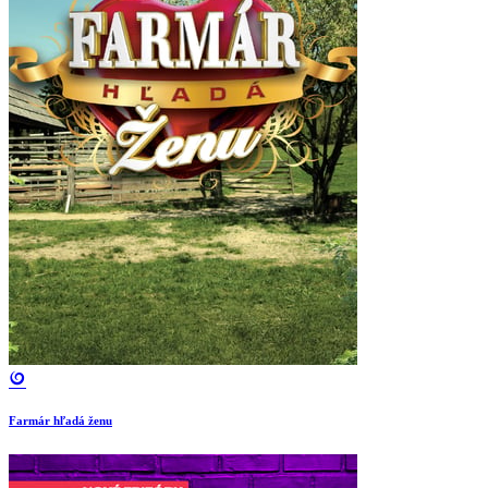
Farmár hľadá ženu