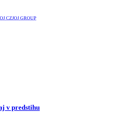
JOJ CZ
JOJ GROUP
aj v predstihu