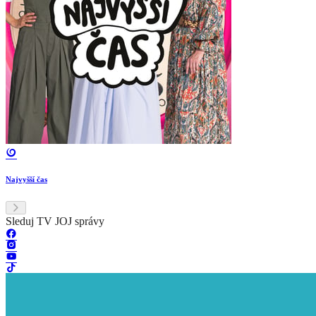
Najvyšší čas
Sleduj TV JOJ správy