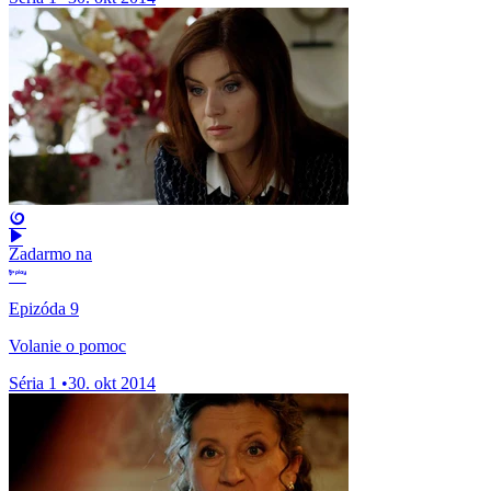
Zadarmo na
Epizóda 9
Volanie o pomoc
Séria 1
•
30. okt 2014