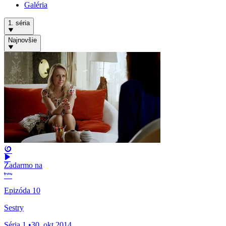
Galéria
1. séria
Najnovšie
Zadarmo na
Epizóda 10
Sestry
Séria 1
•
30. okt 2014