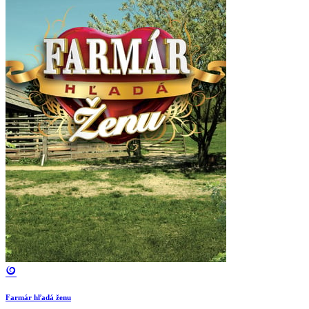
Farmár hľadá ženu