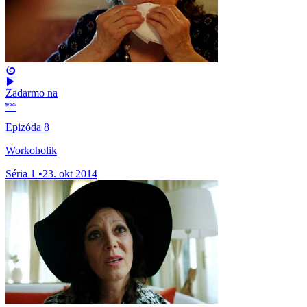
Zadarmo na
Epizóda 8
Workoholik
Séria 1
•
23. okt 2014