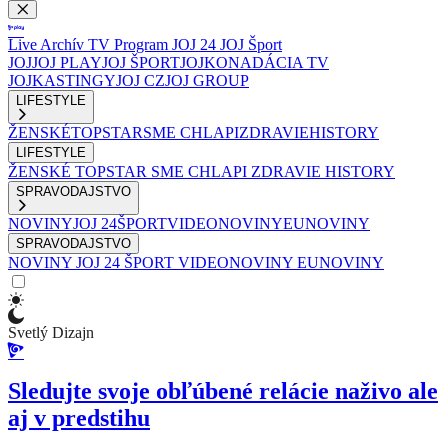
Live
Archív
TV Program
JOJ 24
JOJ Šport
JOJ
JOJ PLAY
JOJ ŠPORT
JOJKO
NADÁCIA TV
JOJ
KASTINGY
JOJ CZ
JOJ GROUP
LIFESTYLE
ŽENSKÉ
TOPSTAR
SME CHLAPI
ZDRAVIE
HISTORY
LIFESTYLE
ŽENSKÉ
TOPSTAR
SME CHLAPI
ZDRAVIE
HISTORY
SPRAVODAJSTVO
NOVINY
JOJ 24
ŠPORT
VIDEONOVINY
EUNOVINY
SPRAVODAJSTVO
NOVINY
JOJ 24
ŠPORT
VIDEONOVINY
EUNOVINY
Svetlý Dizajn
Sledujte svoje obľúbené relácie naživo ale
aj v predstihu