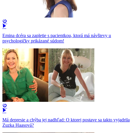
Emina dcéra sa zapletie s pacientkou, ktorá má návštevy u
psychologičky prikázané súdom!
Má depresie a chýba jej nadhľad: O ktorej postave sa takto vyjadrila
Zuzka Haasová?