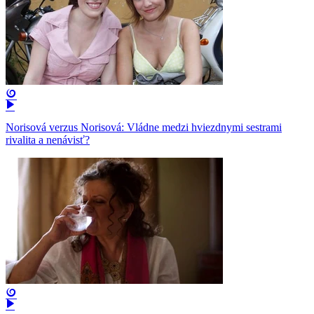
Norisová verzus Norisová: Vládne medzi hviezdnymi sestrami
rivalita a nenávisť?