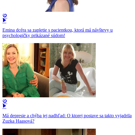
Emina dcéra sa zapletie s pacientkou, ktorá má návštevy u
psychologičky prikázané súdom!
Má depresie a chýba jej nadhľad: O ktorej postave sa takto vyjadrila
Zuzka Haasová?