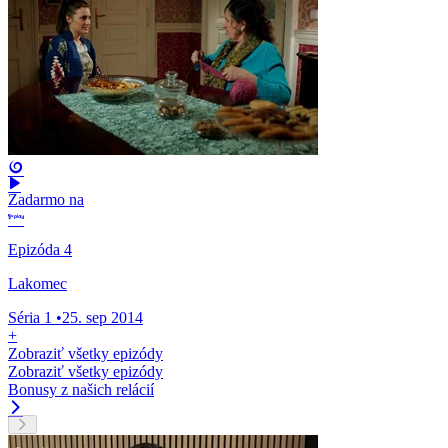
Zadarmo na
Epizóda 4
Lakomec
Séria 1
•
25. sep 2014
+
Zobraziť všetky epizódy
Zobraziť všetky epizódy
Bonusy z našich relácií