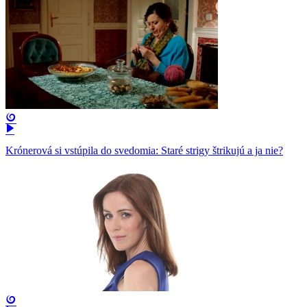
Krónerová si vstúpila do svedomia: Staré strigy štrikujú a ja nie?