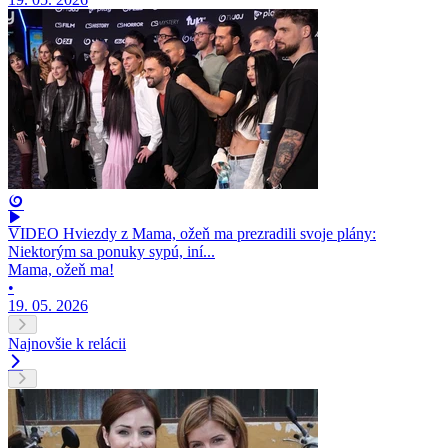
VIDEO Hviezdy z Mama, ožeň ma prezradili svoje plány:
Niektorým sa ponuky sypú, iní...
Mama, ožeň ma!
•
19. 05. 2026
Najnovšie k relácii