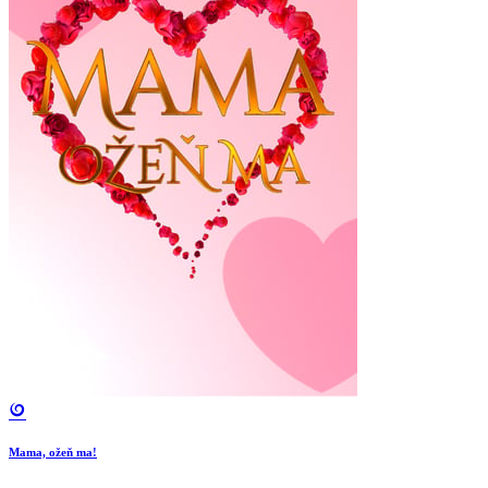
Mama, ožeň ma!