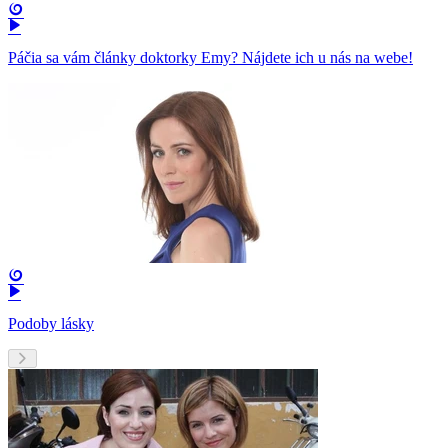
Páčia sa vám články doktorky Emy? Nájdete ich u nás na webe!
Podoby lásky