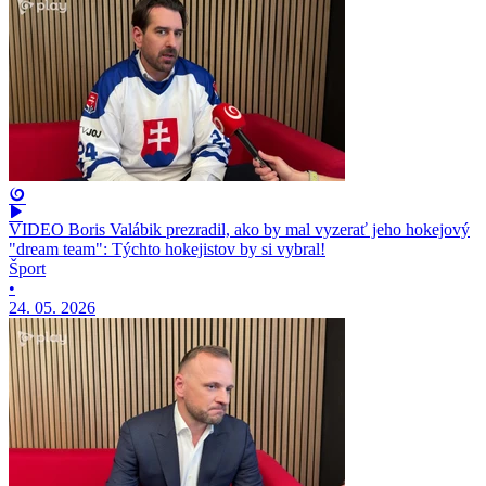
VIDEO Boris Valábik prezradil, ako by mal vyzerať jeho hokejový
"dream team": Týchto hokejistov by si vybral!
Šport
•
24. 05. 2026