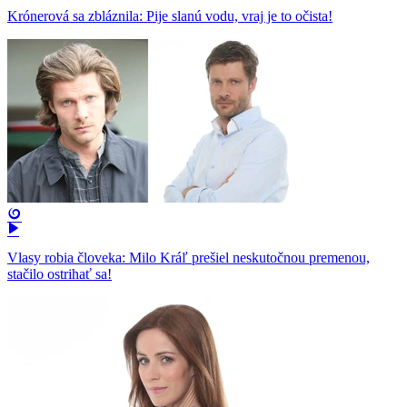
Krónerová sa zbláznila: Pije slanú vodu, vraj je to očista!
Vlasy robia človeka: Milo Kráľ prešiel neskutočnou premenou,
stačilo ostrihať sa!