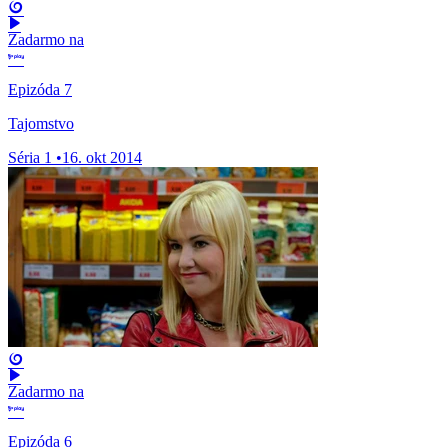
Zadarmo na
Epizóda 7
Tajomstvo
Séria 1
•
16. okt 2014
Zadarmo na
Epizóda 6