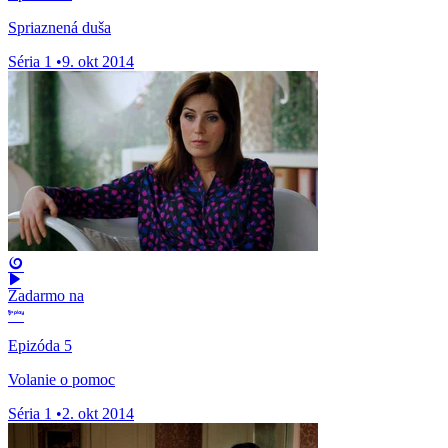
Spriaznená duša
Séria 1
•
9. okt 2014
Zadarmo na
Epizóda 5
Volanie o pomoc
Séria 1
•
2. okt 2014