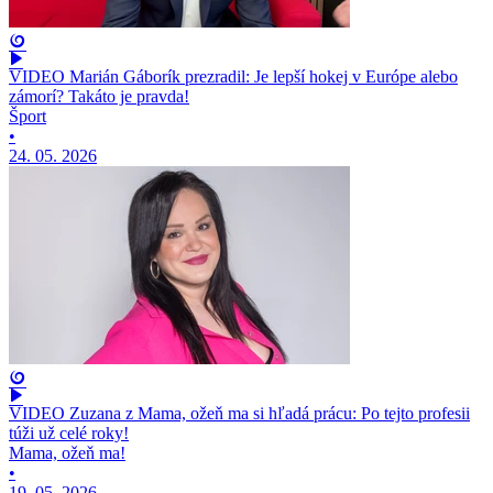
VIDEO Marián Gáborík prezradil: Je lepší hokej v Európe alebo
zámorí? Takáto je pravda!
Šport
•
24. 05. 2026
VIDEO Zuzana z Mama, ožeň ma si hľadá prácu: Po tejto profesii
túži už celé roky!
Mama, ožeň ma!
•
19. 05. 2026