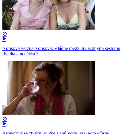
Norisová verzus Norisová: Vládne medzi hviezdnymi sestrami
rivalita a nenávisť?
Krónerová sa zbláznila: Pije slanú vodu, vraj je to očista!