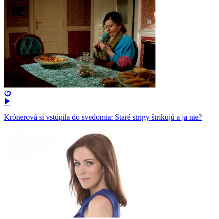
Krónerová si vstúpila do svedomia: Staré strigy štrikujú a ja nie?