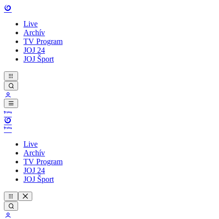
Live
Archív
TV Program
JOJ 24
JOJ Šport
Live
Archív
TV Program
JOJ 24
JOJ Šport