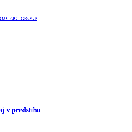
JOJ CZ
JOJ GROUP
aj v predstihu