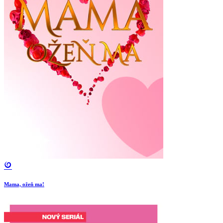
Mama, ožeň ma!