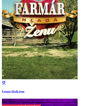
Farmár hľadá ženu