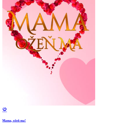
Mama, ožeň ma!