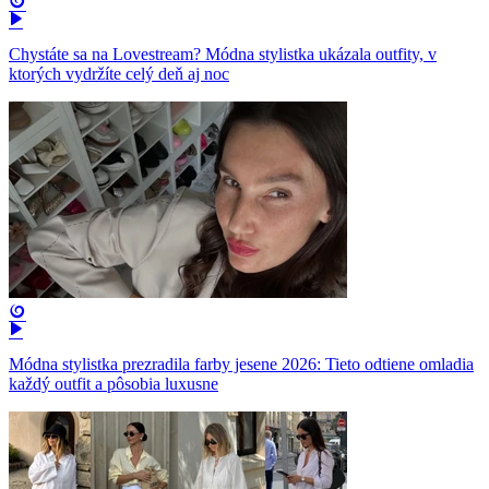
Chystáte sa na Lovestream? Módna stylistka ukázala outfity, v
ktorých vydržíte celý deň aj noc
Módna stylistka prezradila farby jesene 2026: Tieto odtiene omladia
každý outfit a pôsobia luxusne