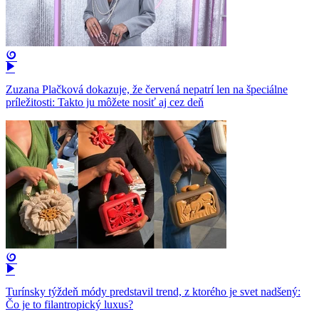
Zuzana Plačková dokazuje, že červená nepatrí len na špeciálne
príležitosti: Takto ju môžete nosiť aj cez deň
Turínsky týždeň módy predstavil trend, z ktorého je svet nadšený:
Čo je to filantropický luxus?