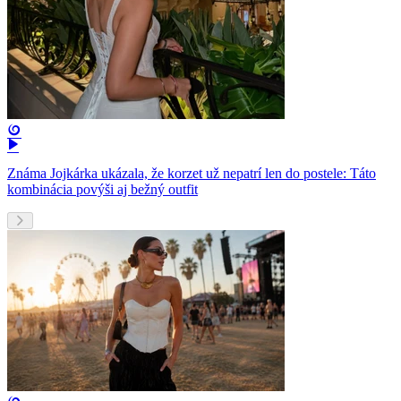
Známa Jojkárka ukázala, že korzet už nepatrí len do postele: Táto
kombinácia povýši aj bežný outfit