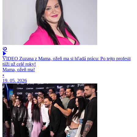
VIDEO Zuzana z Mama, ožeň ma si hľadá prácu: Po tejto profesii
túži už celé roky!
Mama, ožeň ma!
•
19. 05. 2026