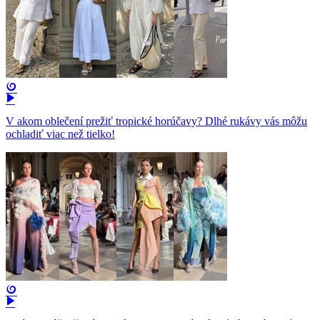
V akom oblečení prežiť tropické horúčavy? Dlhé rukávy vás môžu
ochladiť viac než tielko!