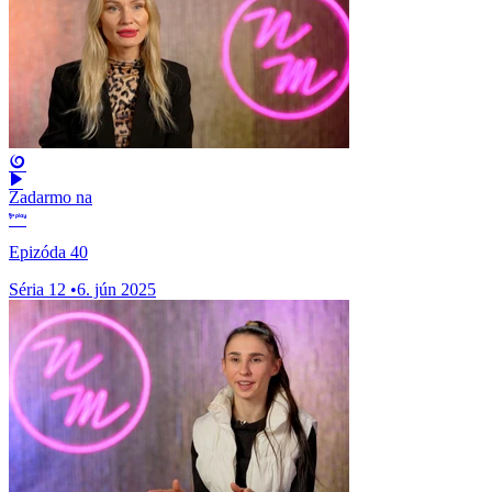
Zadarmo na
Epizóda 40
Séria 12
•
6. jún 2025