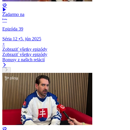
Zadarmo na
Epizóda 39
Séria 12
•
5. jún 2025
+
Zobraziť všetky epizódy
Zobraziť všetky epizódy
Bonusy z našich relácií