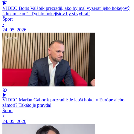
VIDEO Boris Valábik prezradil, ako by mal vyzerať jeho hokejový
"dream team": Týchto hokejistov by si vybral!
Šport
•
24. 05. 2026
VIDEO Marián Gáborík prezradil: Je lepší hokej v Európe alebo
zámorí? Takáto je pravda!
Šport
•
24. 05. 2026