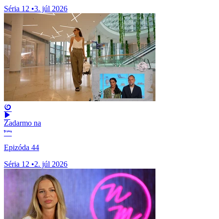
Séria 12
•
3. júl 2026
Zadarmo na
Epizóda 44
Séria 12
•
2. júl 2026