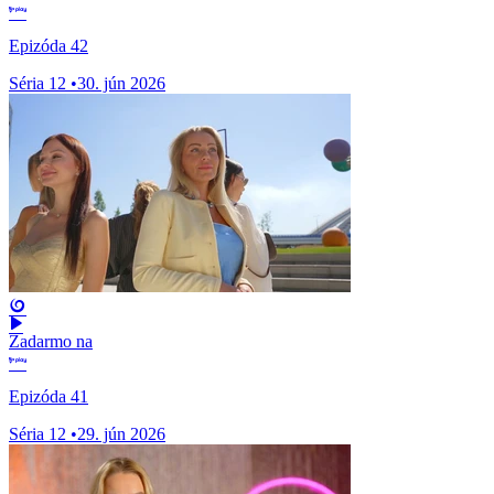
Epizóda 42
Séria 12
•
30. jún 2026
Zadarmo na
Epizóda 41
Séria 12
•
29. jún 2026