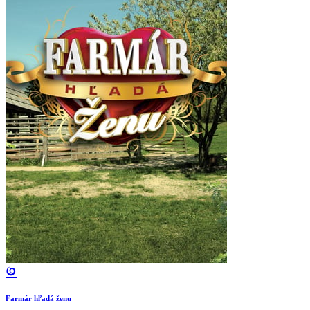
Farmár hľadá ženu