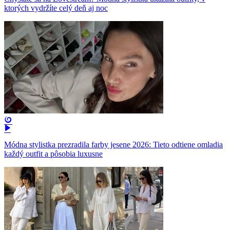
ktorých vydržíte celý deň aj noc
Módna stylistka prezradila farby jesene 2026: Tieto odtiene omladia
každý outfit a pôsobia luxusne