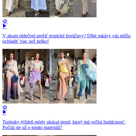
V akom oblečení prežiť tropické horúčavy? Dlhé rukávy vás môžu
ochladiť viac než tielko!
Turínsky týždeň módy ukázal trend, ktorý má veľkú budúcnosť:
Počuli ste už o tomto materiáli?