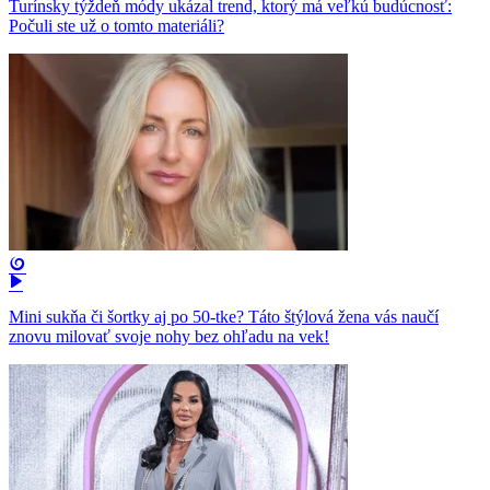
Turínsky týždeň módy ukázal trend, ktorý má veľkú budúcnosť:
Počuli ste už o tomto materiáli?
Mini sukňa či šortky aj po 50-tke? Táto štýlová žena vás naučí
znovu milovať svoje nohy bez ohľadu na vek!