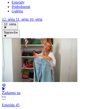
Epizódy
Podrobnosti
Galéria
12. séria
11. séria
10. séria
12. séria
Najnovšie
Zadarmo na
Epizóda 45