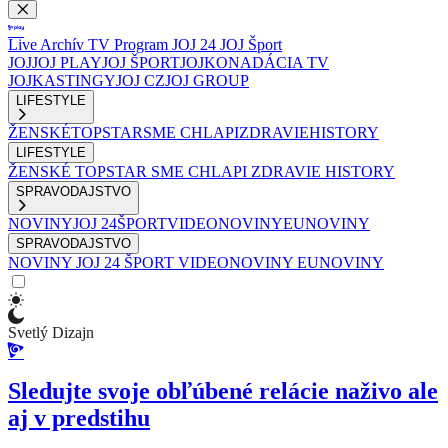
Live
Archív
TV Program
JOJ 24
JOJ Šport
JOJ
JOJ PLAY
JOJ ŠPORT
JOJKO
NADÁCIA TV
JOJ
KASTINGY
JOJ CZ
JOJ GROUP
LIFESTYLE
ŽENSKÉ
TOPSTAR
SME CHLAPI
ZDRAVIE
HISTORY
LIFESTYLE
ŽENSKÉ
TOPSTAR
SME CHLAPI
ZDRAVIE
HISTORY
SPRAVODAJSTVO
NOVINY
JOJ 24
ŠPORT
VIDEONOVINY
EUNOVINY
SPRAVODAJSTVO
NOVINY
JOJ 24
ŠPORT
VIDEONOVINY
EUNOVINY
Svetlý Dizajn
Sledujte svoje obľúbené relácie naživo ale
aj v predstihu