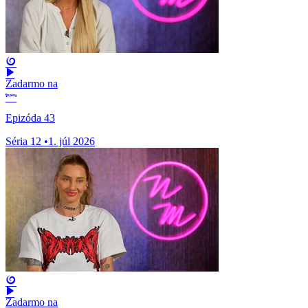
Zadarmo na
Epizóda 43
Séria 12
•
1. júl 2026
Zadarmo na