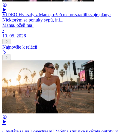
VIDEO Hviezdy z Mama, ožeň ma prezradili svoje plány:
Niektorým sa ponuky sypú, iní...
Mama, ožeň ma!
•
19. 05. 2026
Najnovšie k relácii
Chystáte sa na Lovestream? Módna stylistka ukázala outfity, v