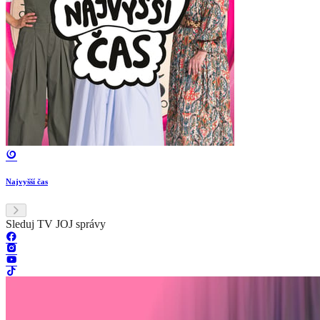
Najvyšší čas
Sleduj TV JOJ správy