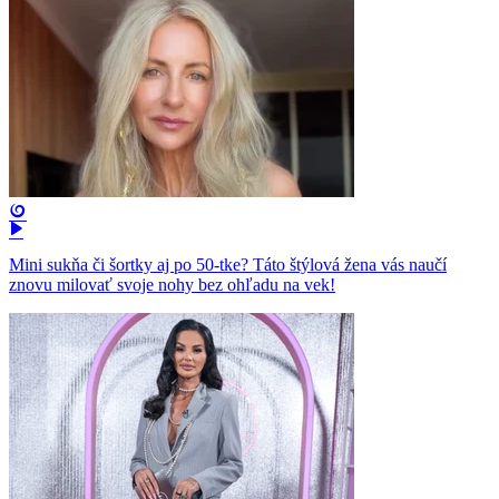
Mini sukňa či šortky aj po 50-tke? Táto štýlová žena vás naučí
znovu milovať svoje nohy bez ohľadu na vek!