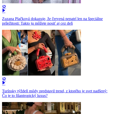
Zuzana Plačková dokazuje, že červená nepatrí len na špeciálne
príležitosti: Takto ju môžete nosiť aj cez deň
Turínsky týždeň módy predstavil trend, z ktorého je svet nadšený:
Čo je to filantropický luxus?