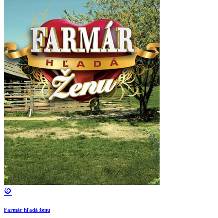
Farmár hľadá ženu