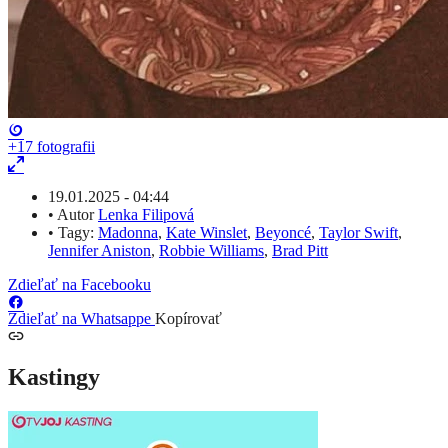
+17
fotografii
19.01.2025 - 04:44
•
Autor
Lenka Filipová
•
Tagy:
Madonna
,
Kate Winslet
,
Beyoncé
,
Taylor Swift
,
Jennifer Aniston
,
Robbie Williams
,
Brad Pitt
Zdieľať na Facebooku
Zdieľať na Whatsappe
Kopírovať
Kastingy