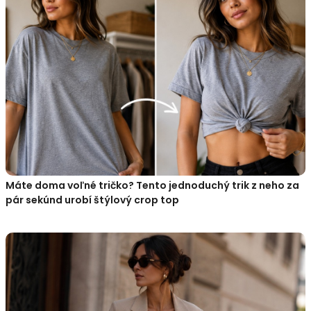
Máte doma voľné tričko? Tento jednoduchý trik z neho za
pár sekúnd urobí štýlový crop top