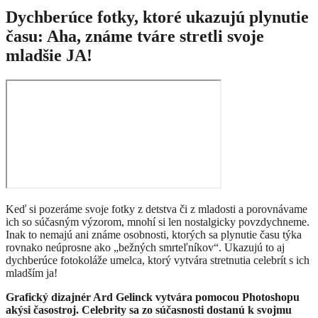
Dychberúce fotky, ktoré ukazujú plynutie
času: Aha, známe tváre stretli svoje
mladšie JA!
Keď si pozeráme svoje fotky z detstva či z mladosti a porovnávame
ich so súčasným výzorom, mnohí si len nostalgicky povzdychneme.
Inak to nemajú ani známe osobnosti, ktorých sa plynutie času týka
rovnako neúprosne ako „bežných smrteľníkov“. Ukazujú to aj
dychberúce fotokoláže umelca, ktorý vytvára stretnutia celebrít s ich
mladším ja!
Grafický dizajnér Ard Gelinck vytvára pomocou Photoshopu
akýsi časostroj. Celebrity sa zo súčasnosti dostanú k svojmu