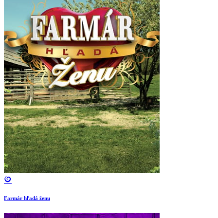
Farmár hľadá ženu