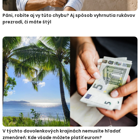
Páni, robíte aj vy túto chybu? Aj spôsob vyhrnutia rukávov
prezradí, či máte štýl
V týchto dovolenkových krajinách nemusíte hľadať
zmenáreň: Kde všade môžete platiť eurom?