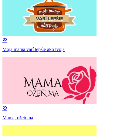
Moja mama varí lepšie ako tvoja
Mama, ožeň ma