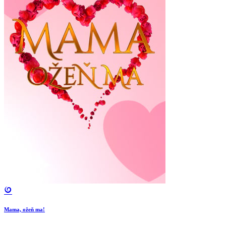
Mama, ožeň ma!