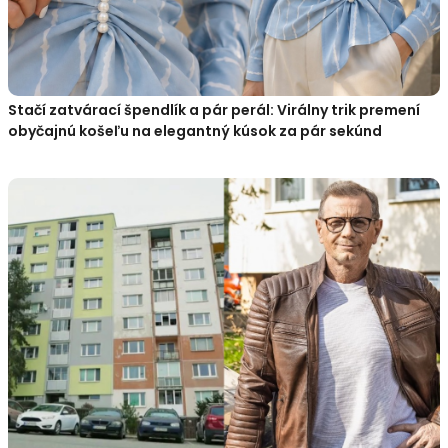
Stačí zatvárací špendlík a pár perál: Virálny trik premení
obyčajnú košeľu na elegantný kúsok za pár sekúnd