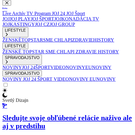
Live
Archív
TV Program
JOJ 24
JOJ Šport
JOJ
JOJ PLAY
JOJ ŠPORT
JOJKO
NADÁCIA TV
JOJ
KASTINGY
JOJ CZ
JOJ GROUP
LIFESTYLE
ŽENSKÉ
TOPSTAR
SME CHLAPI
ZDRAVIE
HISTORY
LIFESTYLE
ŽENSKÉ
TOPSTAR
SME CHLAPI
ZDRAVIE
HISTORY
SPRAVODAJSTVO
NOVINY
JOJ 24
ŠPORT
VIDEONOVINY
EUNOVINY
SPRAVODAJSTVO
NOVINY
JOJ 24
ŠPORT
VIDEONOVINY
EUNOVINY
Svetlý Dizajn
Sledujte svoje obľúbené relácie naživo ale
aj v predstihu