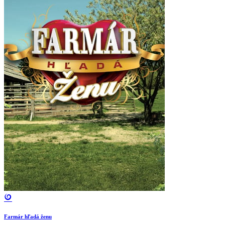
Farmár hľadá ženu