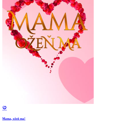
Mama, ožeň ma!