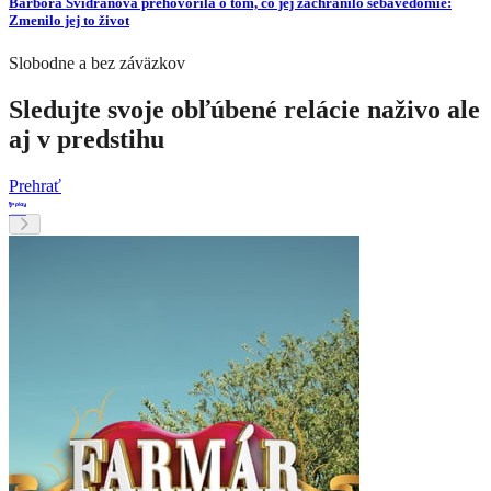
Barbora Švidraňová prehovorila o tom, čo jej zachránilo sebavedomie:
Zmenilo jej to život
Slobodne a bez záväzkov
Sledujte svoje obľúbené relácie naživo ale
aj v predstihu
Prehrať