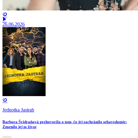
26.06.2026
Jednotka Jastrab
Barbora Švidraňová prehovorila o tom, čo jej zachránilo sebavedomie:
Zmenilo jej to život