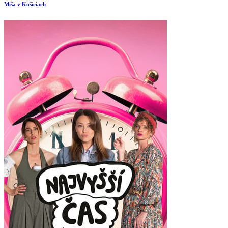
Miša v Košiciach