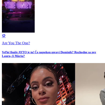
Are You The One?
Veľké finále AYTO je tu! Čo napokon spraví Dominik? Rozhodne sa pre
Lauru, či Máriu?