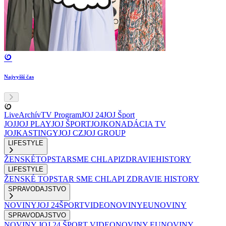
Najvyšší čas
Live
Archív
TV Program
JOJ 24
JOJ Šport
JOJ
JOJ PLAY
JOJ ŠPORT
JOJKO
NADÁCIA TV
JOJ
KASTINGY
JOJ CZ
JOJ GROUP
LIFESTYLE
ŽENSKÉ
TOPSTAR
SME CHLAPI
ZDRAVIE
HISTORY
LIFESTYLE
ŽENSKÉ
TOPSTAR
SME CHLAPI
ZDRAVIE
HISTORY
SPRAVODAJSTVO
NOVINY
JOJ 24
ŠPORT
VIDEONOVINY
EUNOVINY
SPRAVODAJSTVO
NOVINY
JOJ 24
ŠPORT
VIDEONOVINY
EUNOVINY