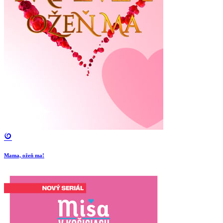
Mama, ožeň ma!