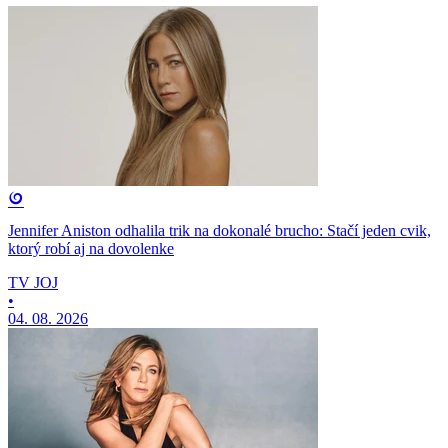
Jennifer Aniston odhalila trik na dokonalé brucho: Stačí jeden cvik,
ktorý robí aj na dovolenke
TV JOJ
•
04. 08. 2026