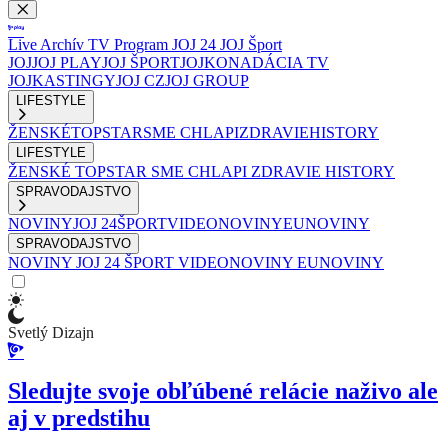
Live
Archív
TV Program
JOJ 24
JOJ Šport
JOJ
JOJ PLAY
JOJ ŠPORT
JOJKO
NADÁCIA TV
JOJ
KASTINGY
JOJ CZ
JOJ GROUP
LIFESTYLE
ŽENSKÉ
TOPSTAR
SME CHLAPI
ZDRAVIE
HISTORY
LIFESTYLE
ŽENSKÉ
TOPSTAR
SME CHLAPI
ZDRAVIE
HISTORY
SPRAVODAJSTVO
NOVINY
JOJ 24
ŠPORT
VIDEONOVINY
EUNOVINY
SPRAVODAJSTVO
NOVINY
JOJ 24
ŠPORT
VIDEONOVINY
EUNOVINY
Svetlý Dizajn
Sledujte svoje obľúbené relácie naživo ale
aj v predstihu