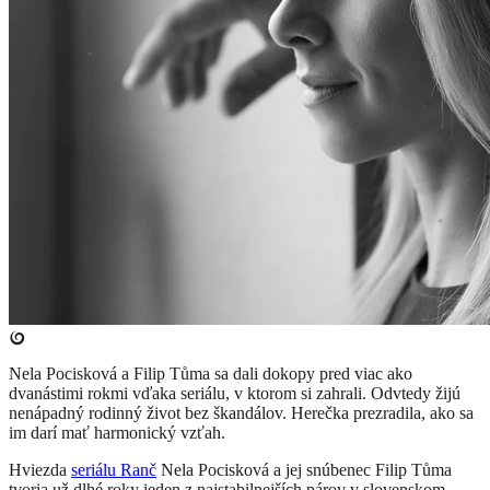
Nela Pocisková a Filip Tůma sa dali dokopy pred viac ako
dvanástimi rokmi vďaka seriálu, v ktorom si zahrali. Odvtedy žijú
nenápadný rodinný život bez škandálov. Herečka prezradila, ako sa
im darí mať harmonický vzťah.
Hviezda
seriálu Ranč
Nela Pocisková a jej snúbenec Filip Tůma
tvoria už dlhé roky jeden z najstabilnejších párov v slovenskom