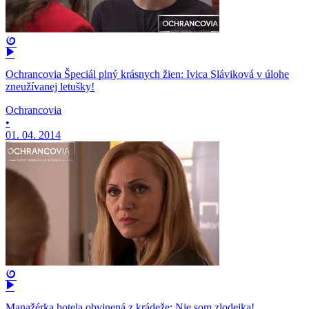
Ochrancovia Špeciál plný krásnych žien: Ivica Sláviková v úlohe
zneužívanej letušky!
Ochrancovia
•
01. 04. 2014
Manažérka hotela obvinená z krádeže: Nie som zlodejka!