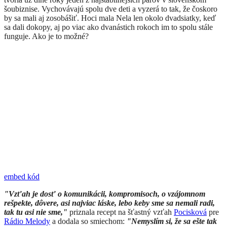
šoubiznise. Vychovávajú spolu dve deti a vyzerá to tak, že čoskoro
by sa mali aj zosobášiť. Hoci mala Nela len okolo dvadsiatky, keď
sa dali dokopy, aj po viac ako dvanástich rokoch im to spolu stále
funguje. Ako je to možné?
embed kód
"Vzťah je dosť o komunikácii, kompromisoch, o vzájomnom
rešpekte, dôvere, asi najviac láske, lebo keby sme sa nemali radi,
tak tu asi nie sme,"
priznala recept na šťastný vzťah
Pocisková
pre
Rádio Melody
a dodala so smiechom:
"Nemyslím si, že sa ešte tak