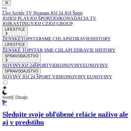
Live
Archív
TV Program
JOJ 24
JOJ Šport
JOJ
JOJ PLAY
JOJ ŠPORT
JOJKO
NADÁCIA TV
JOJ
KASTINGY
JOJ CZ
JOJ GROUP
LIFESTYLE
ŽENSKÉ
TOPSTAR
SME CHLAPI
ZDRAVIE
HISTORY
LIFESTYLE
ŽENSKÉ
TOPSTAR
SME CHLAPI
ZDRAVIE
HISTORY
SPRAVODAJSTVO
NOVINY
JOJ 24
ŠPORT
VIDEONOVINY
EUNOVINY
SPRAVODAJSTVO
NOVINY
JOJ 24
ŠPORT
VIDEONOVINY
EUNOVINY
Svetlý Dizajn
Sledujte svoje obľúbené relácie naživo ale
aj v predstihu