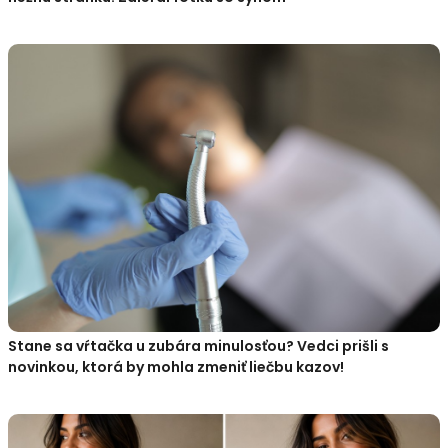
Stane sa vŕtačka u zubára minulosťou? Vedci prišli s
novinkou, ktorá by mohla zmeniť liečbu kazov!