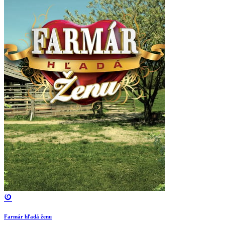
Farmár hľadá ženu