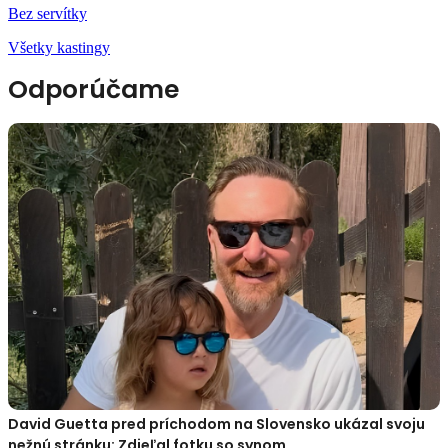
Bez servítky
Všetky kastingy
Odporúčame
David Guetta pred príchodom na Slovensko ukázal svoju
nežnú stránku: Zdieľal fotku so synom