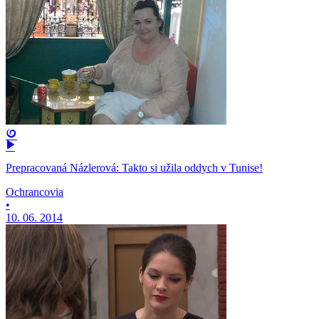
Prepracovaná Názlerová: Takto si užila oddych v Tunise!
Ochrancovia
•
10. 06. 2014