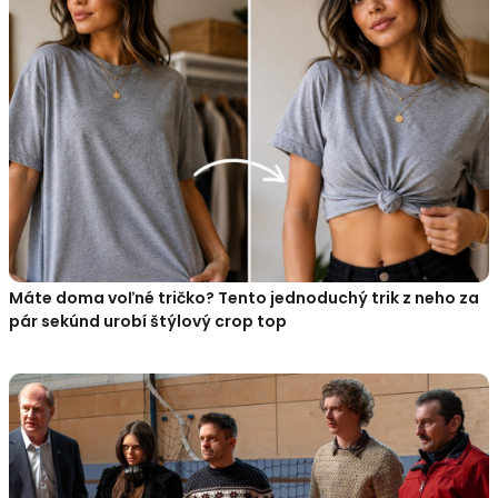
Máte doma voľné tričko? Tento jednoduchý trik z neho za
pár sekúnd urobí štýlový crop top