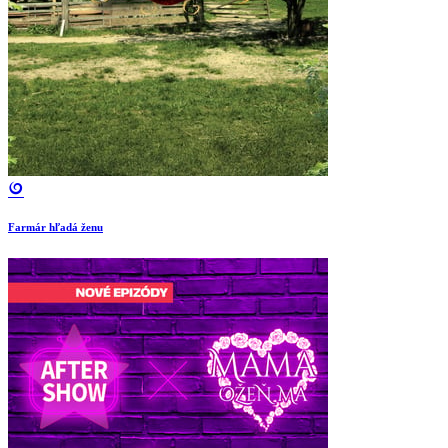
Farmár hľadá ženu