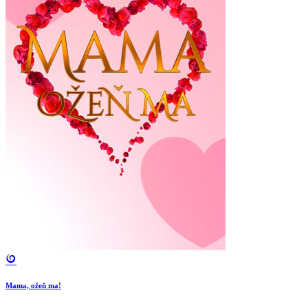
Mama, ožeň ma!