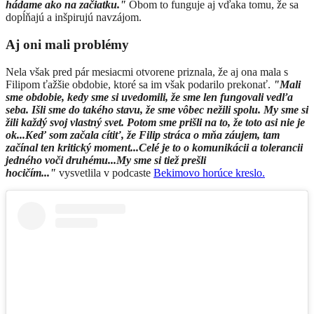
hádame ako na začiatku."
Obom to funguje aj vďaka tomu, že sa
dopĺňajú a inšpirujú navzájom.
Aj oni mali problémy
Nela však pred pár mesiacmi otvorene priznala, že aj ona mala s
Filipom ťažšie obdobie, ktoré sa im však podarilo prekonať.
"Mali
sme obdobie, kedy sme si uvedomili, že sme len fungovali vedľa
seba. Išli sme do takého stavu, že sme vôbec nežili spolu. My sme si
žili každý svoj vlastný svet. Potom sme prišli na to, že toto asi nie je
ok...Keď som začala cítiť, že Filip stráca o mňa záujem, tam
začínal ten kritický moment...Celé je to o komunikácii a tolerancii
jedného voči druhému...My sme si tiež prešli
hocičím..."
vysvetlila
v podcaste
Bekimovo horúce kreslo.