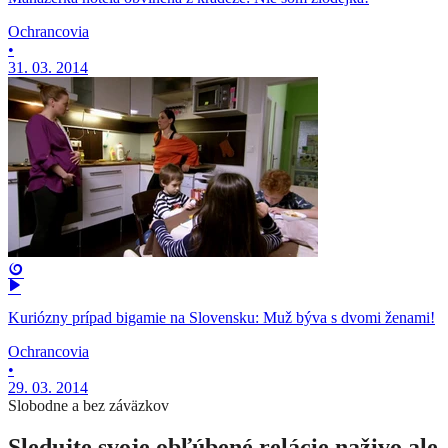
Ochrancovia
•
31. 03. 2014
Kuriózny prípad bigamie na Slovensku: Muž býva s dvomi ženami!
Ochrancovia
•
29. 03. 2014
Slobodne a bez záväzkov
Sledujte svoje obľúbené relácie naživo ale