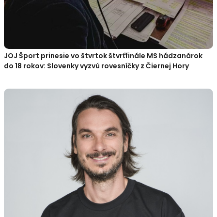
JOJ Šport prinesie vo štvrtok štvrťfinále MS hádzanárok
do 18 rokov: Slovenky vyzvú rovesníčky z Čiernej Hory