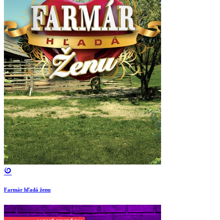
Farmár hľadá ženu