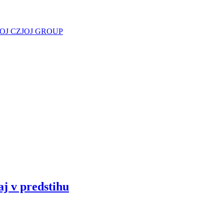
JOJ CZ
JOJ GROUP
aj v predstihu