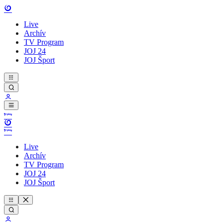
Live
Archív
TV Program
JOJ 24
JOJ Šport
Live
Archív
TV Program
JOJ 24
JOJ Šport