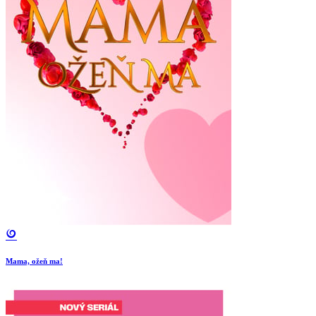
Mama, ožeň ma!