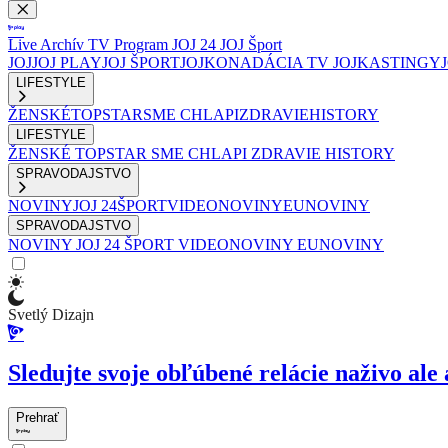
Live
Archív
TV Program
JOJ 24
JOJ Šport
JOJ
JOJ PLAY
JOJ ŠPORT
JOJKO
NADÁCIA TV JOJ
KASTINGY
LIFESTYLE
ŽENSKÉ
TOPSTAR
SME CHLAPI
ZDRAVIE
HISTORY
LIFESTYLE
ŽENSKÉ
TOPSTAR
SME CHLAPI
ZDRAVIE
HISTORY
SPRAVODAJSTVO
NOVINY
JOJ 24
ŠPORT
VIDEONOVINY
EUNOVINY
SPRAVODAJSTVO
NOVINY
JOJ 24
ŠPORT
VIDEONOVINY
EUNOVINY
Svetlý Dizajn
Sledujte svoje obľúbené relácie naživo ale 
Prehrať