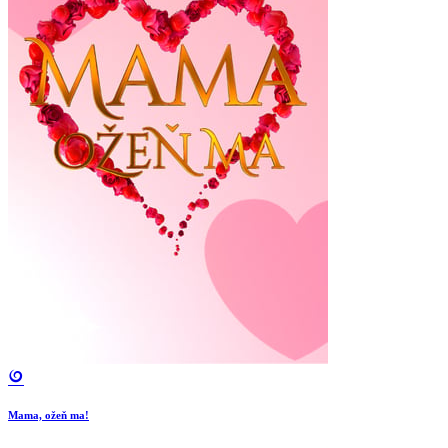
Mama, ožeň ma!