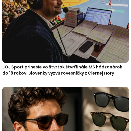
JOJ Šport prinesie vo štvrtok štvrťfinále MS hádzanárok
do 18 rokov: Slovenky vyzvú rovesníčky z Čiernej Hory