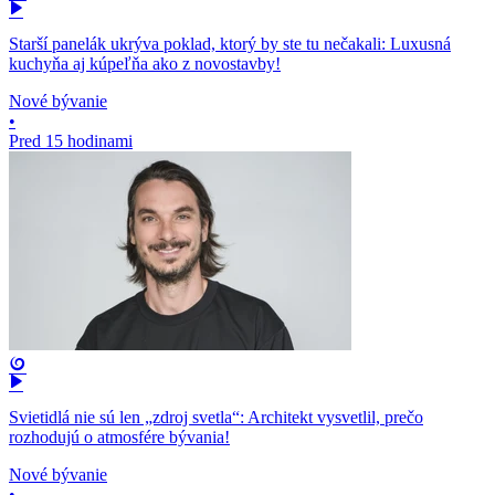
Starší panelák ukrýva poklad, ktorý by ste tu nečakali: Luxusná
kuchyňa aj kúpeľňa ako z novostavby!
Nové bývanie
•
Pred 15 hodinami
Svietidlá nie sú len „zdroj svetla“: Architekt vysvetlil, prečo
rozhodujú o atmosfére bývania!
Nové bývanie
•