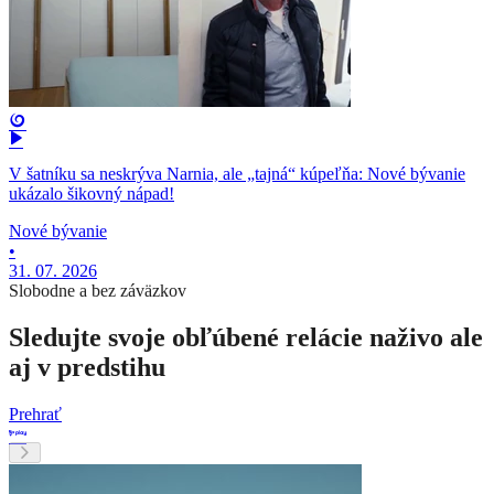
V šatníku sa neskrýva Narnia, ale „tajná“ kúpeľňa: Nové bývanie
ukázalo šikovný nápad!
Nové bývanie
•
31. 07. 2026
Slobodne a bez záväzkov
Sledujte svoje obľúbené relácie naživo ale
aj v predstihu
Prehrať