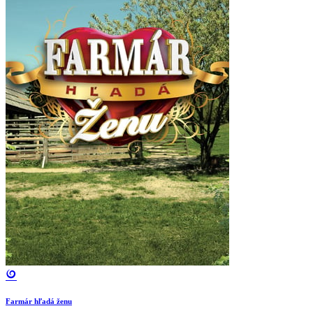
Farmár hľadá ženu