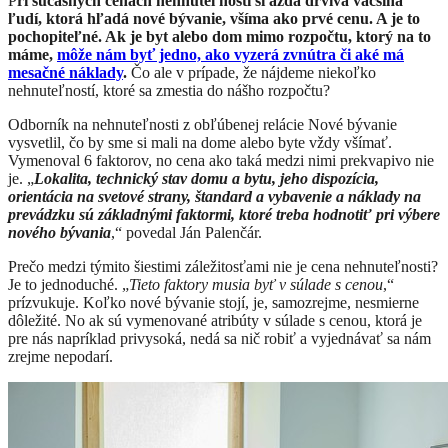
P
ri súčasných cenách nehnuteľností si azda drvivá väčšina
ľudí, ktorá hľadá nové bývanie, všíma ako prvé cenu. A je to
pochopiteľné. Ak je byt alebo dom mimo rozpočtu, ktorý na to
máme,
môže nám byť jedno, ako vyzerá zvnútra či aké má
mesačné náklady
.
Čo ale v prípade, že nájdeme niekoľko
nehnuteľností, ktoré sa zmestia do nášho rozpočtu?
Odborník na nehnuteľnosti z obľúbenej relácie Nové bývanie
vysvetlil, čo by sme si mali na dome alebo byte vždy všímať.
Vymenoval 6 faktorov, no cena ako taká medzi nimi prekvapivo nie
je. „
Lokalita, technický stav domu a bytu, jeho dispozícia,
orientácia na svetové strany, štandard a vybavenie a náklady na
prevádzku sú základnými faktormi, ktoré treba hodnotiť pri výbere
nového bývania
,“ povedal Ján Palenčár.
​Prečo medzi týmito šiestimi záležitosťami nie je cena nehnuteľnosti?
Je to jednoduché. „
Tieto faktory musia byť v súlade s cenou
,“
prízvukuje. Koľko nové bývanie stojí, je, samozrejme, nesmierne
dôležité. No ak sú vymenované atribúty v súlade s cenou, ktorá je
pre nás napríklad privysoká, nedá sa nič robiť a vyjednávať sa nám
zrejme nepodarí.