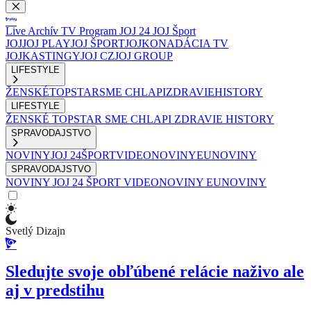
Live
Archív
TV Program
JOJ 24
JOJ Šport
JOJ
JOJ PLAY
JOJ ŠPORT
JOJKO
NADÁCIA TV
JOJ
KASTINGY
JOJ CZ
JOJ GROUP
LIFESTYLE
ŽENSKÉ
TOPSTAR
SME CHLAPI
ZDRAVIE
HISTORY
LIFESTYLE
ŽENSKÉ
TOPSTAR
SME CHLAPI
ZDRAVIE
HISTORY
SPRAVODAJSTVO
NOVINY
JOJ 24
ŠPORT
VIDEONOVINY
EUNOVINY
SPRAVODAJSTVO
NOVINY
JOJ 24
ŠPORT
VIDEONOVINY
EUNOVINY
Svetlý Dizajn
Sledujte svoje obľúbené relácie naživo ale
aj v predstihu