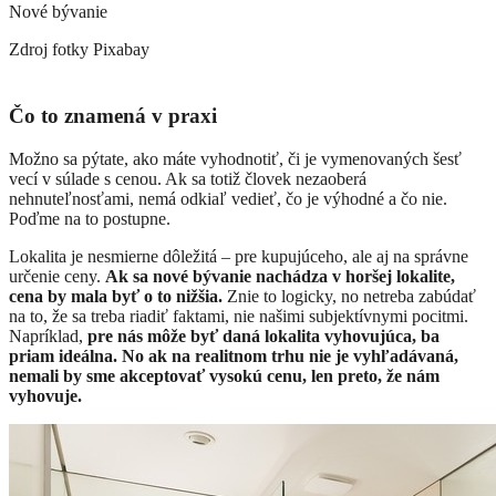
Nové bývanie
Zdroj fotky
Pixabay
Čo to znamená v praxi
Možno sa pýtate, ako máte vyhodnotiť, či je vymenovaných šesť
vecí v súlade s cenou. Ak sa totiž človek nezaoberá
nehnuteľnosťami, nemá odkiaľ vedieť, čo je výhodné a čo nie.
Poďme na to postupne.
​Lokalita je nesmierne dôležitá – pre kupujúceho, ale aj na správne
určenie ceny.
Ak sa nové bývanie nachádza v horšej lokalite,
cena by mala byť o to nižšia.
Znie to logicky, no netreba zabúdať
na to, že sa treba riadiť faktami, nie našimi subjektívnymi pocitmi.
Napríklad,
pre nás môže byť daná lokalita vyhovujúca, ba
priam ideálna. No ak na realitnom trhu nie je vyhľadávaná,
nemali by sme akceptovať vysokú cenu, len preto, že nám
vyhovuje.