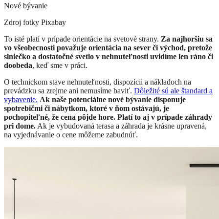
Nové bývanie
Zdroj fotky
Pixabay
To isté platí v prípade orientácie na svetové strany.
Za najhoršiu sa
vo všeobecnosti považuje orientácia na sever či východ, pretože
slniečko a dostatočné svetlo v nehnuteľnosti uvidíme len ráno či
doobeda
, keď sme v práci.
​O technickom stave nehnuteľnosti, dispozícii a nákladoch na
prevádzku sa zrejme ani nemusíme baviť.
Dôležité sú ale štandard a
vybavenie.
Ak naše potenciálne nové bývanie disponuje
spotrebičmi či nábytkom, ktoré v ňom ostávajú, je
pochopiteľné, že cena pôjde hore. Platí to aj v prípade záhrady
pri dome.
Ak je vybudovaná terasa a záhrada je krásne upravená,
na vyjednávanie o cene môžeme zabudnúť.