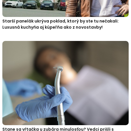
Starší panelák ukrýva poklad, ktorý by ste tu nečakali:
Luxusná kuchyňa aj kúpeľňa ako z novostavby!
Stane sa vŕtačka u zubára minulosťou? Vedci prišli s