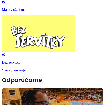
Mama, ožeň ma
Bez servítky
Všetky kastingy
Odporúčame