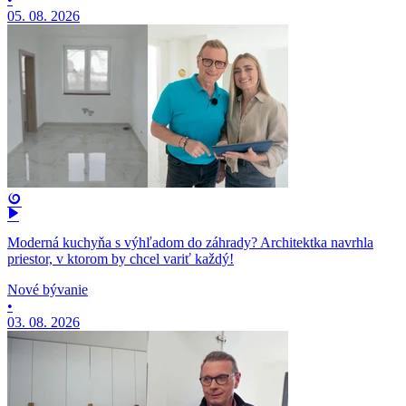
05. 08. 2026
Moderná kuchyňa s výhľadom do záhrady? Architektka navrhla
priestor, v ktorom by chcel variť každý!
Nové bývanie
•
03. 08. 2026