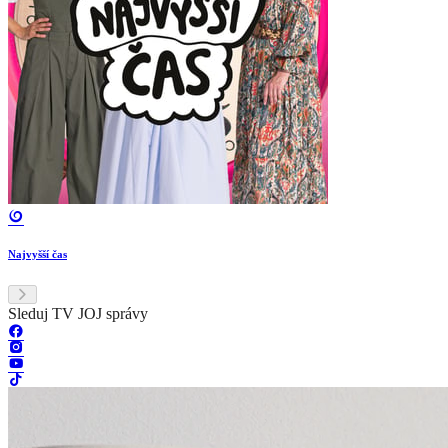
Najvyšší čas
Sleduj TV JOJ správy