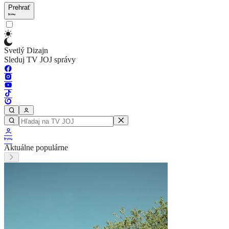
Prehrať
Svetlý Dizajn
Sleduj TV JOJ správy
Aktuálne populárne