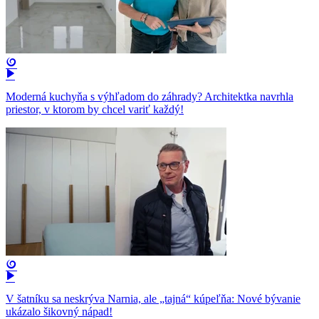
Moderná kuchyňa s výhľadom do záhrady? Architektka navrhla
priestor, v ktorom by chcel variť každý!
V šatníku sa neskrýva Narnia, ale „tajná“ kúpeľňa: Nové bývanie
ukázalo šikovný nápad!