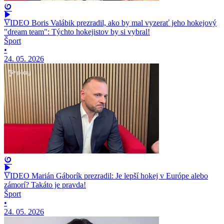
VIDEO Boris Valábik prezradil, ako by mal vyzerať jeho hokejový
"dream team": Týchto hokejistov by si vybral!
Šport
•
24. 05. 2026
VIDEO Marián Gáborík prezradil: Je lepší hokej v Európe alebo
zámorí? Takáto je pravda!
Šport
•
24. 05. 2026