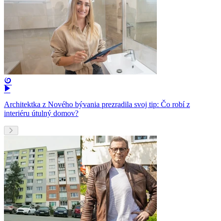
Architektka z Nového bývania prezradila svoj tip: Čo robí z
interiéru útulný domov?