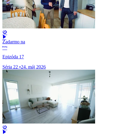
Zadarmo na
Epizóda 17
Séria 22
•
24. máj 2026