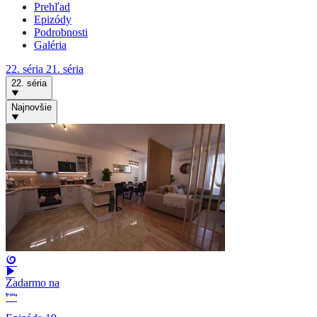
Prehľad
Epizódy
Podrobnosti
Galéria
22. séria
21. séria
22. séria
Najnovšie
Zadarmo na