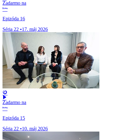
Zadarmo na
Epizóda 16
Séria 22
•
17. máj 2026
Zadarmo na
Epizóda 15
Séria 22
•
10. máj 2026