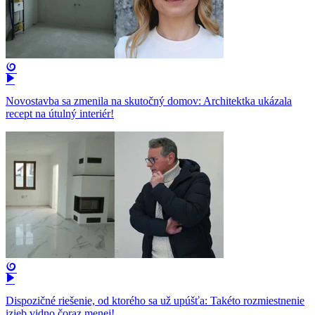
Novostavba sa zmenila na skutočný domov: Architektka ukázala
recept na útulný interiér!
Dispozičné riešenie, od ktorého sa už upúšťa: Takéto rozmiestnenie
izieb vidno čoraz menej!