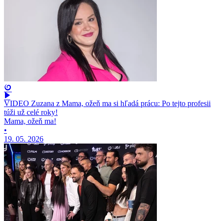
VIDEO Zuzana z Mama, ožeň ma si hľadá prácu: Po tejto profesii
túži už celé roky!
Mama, ožeň ma!
•
19. 05. 2026