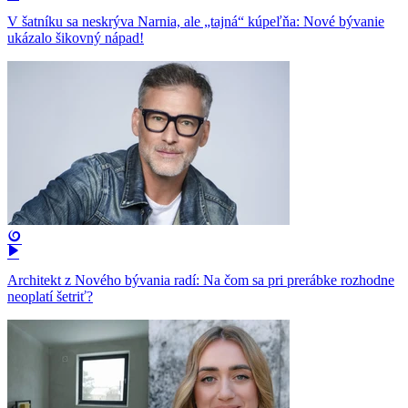
V šatníku sa neskrýva Narnia, ale „tajná“ kúpeľňa: Nové bývanie
ukázalo šikovný nápad!
Architekt z Nového bývania radí: Na čom sa pri prerábke rozhodne
neoplatí šetriť?