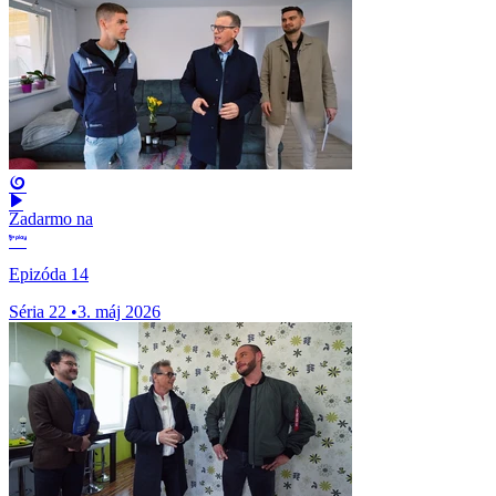
Zadarmo na
Epizóda 14
Séria 22
•
3. máj 2026