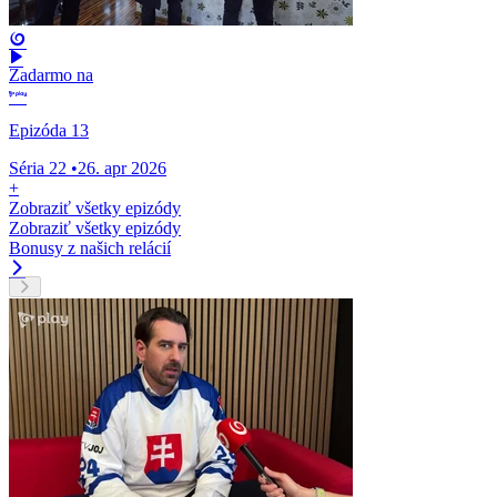
Zadarmo na
Epizóda 13
Séria 22
•
26. apr 2026
+
Zobraziť všetky epizódy
Zobraziť všetky epizódy
Bonusy z našich relácií