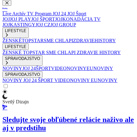
Live
Archív
TV Program
JOJ 24
JOJ Šport
JOJ
JOJ PLAY
JOJ ŠPORT
JOJKO
NADÁCIA TV
JOJ
KASTINGY
JOJ CZ
JOJ GROUP
LIFESTYLE
ŽENSKÉ
TOPSTAR
SME CHLAPI
ZDRAVIE
HISTORY
LIFESTYLE
ŽENSKÉ
TOPSTAR
SME CHLAPI
ZDRAVIE
HISTORY
SPRAVODAJSTVO
NOVINY
JOJ 24
ŠPORT
VIDEONOVINY
EUNOVINY
SPRAVODAJSTVO
NOVINY
JOJ 24
ŠPORT
VIDEONOVINY
EUNOVINY
Svetlý Dizajn
Sledujte svoje obľúbené relácie naživo ale
aj v predstihu