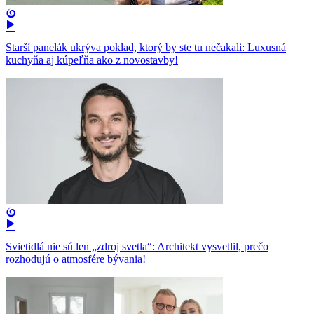
Starší panelák ukrýva poklad, ktorý by ste tu nečakali: Luxusná
kuchyňa aj kúpeľňa ako z novostavby!
Svietidlá nie sú len „zdroj svetla“: Architekt vysvetlil, prečo
rozhodujú o atmosfére bývania!