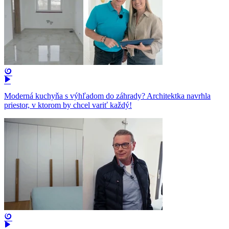
Moderná kuchyňa s výhľadom do záhrady? Architektka navrhla
priestor, v ktorom by chcel variť každý!