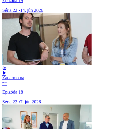
Epizóda 19
Séria 22
•
14. jún 2026
Zadarmo na
Epizóda 18
Séria 22
•
7. jún 2026