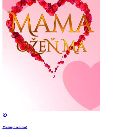
Mama, ožeň ma!