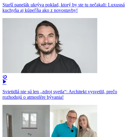
Starší panelák ukrýva poklad, ktorý by ste tu nečakali: Luxusná
kuchyňa aj kúpeľňa ako z novostavby!
Svietidlá nie sú len „zdroj svetla“: Architekt vysvetlil, prečo
rozhodujú o atmosfére bývania!