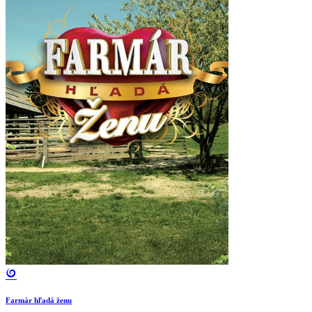
Farmár hľadá ženu