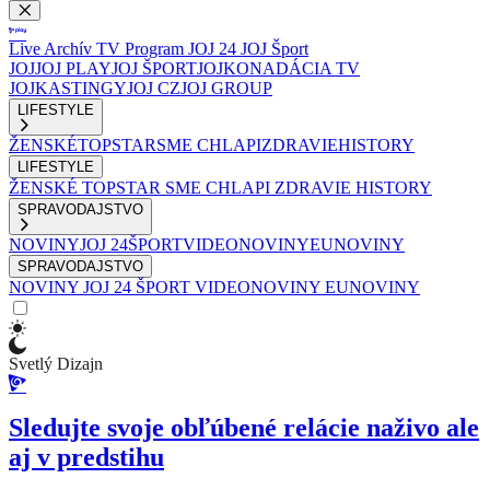
Live
Archív
TV Program
JOJ 24
JOJ Šport
JOJ
JOJ PLAY
JOJ ŠPORT
JOJKO
NADÁCIA TV
JOJ
KASTINGY
JOJ CZ
JOJ GROUP
LIFESTYLE
ŽENSKÉ
TOPSTAR
SME CHLAPI
ZDRAVIE
HISTORY
LIFESTYLE
ŽENSKÉ
TOPSTAR
SME CHLAPI
ZDRAVIE
HISTORY
SPRAVODAJSTVO
NOVINY
JOJ 24
ŠPORT
VIDEONOVINY
EUNOVINY
SPRAVODAJSTVO
NOVINY
JOJ 24
ŠPORT
VIDEONOVINY
EUNOVINY
Svetlý Dizajn
Sledujte svoje obľúbené relácie naživo ale
aj v predstihu