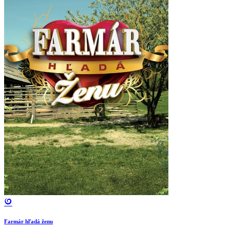
Farmár hľadá ženu