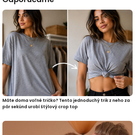
Máte doma voľné tričko? Tento jednoduchý trik z neho za
pár sekúnd urobí štýlový crop top