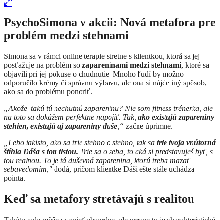
PsychoSimona v akcii: Nová metafora pre
problém medzi stehnami
Simona sa v rámci online terapie stretne s klientkou, ktorá sa jej
posťažuje na problém so
zapareninami medzi stehnami
, ktoré sa
objavili pri jej pokuse o chudnutie. Mnoho ľudí by možno
odporučilo krémy či správnu výbavu, ale ona si nájde iný spôsob,
ako sa do problému ponoriť.
„Akože, takú tú nechutnú zapareninu? Nie som fitness trénerka, ale
na toto sa dokážem perfektne napojiť. Tak,
ako existujú zapareniny
stehien, existujú aj zapareniny duše
,“
začne úprimne.
„Lebo takisto, ako sa trie stehno o stehno, tak sa
trie tvoja vnútorná
štíhla Dáša s tou tlstou.
Trie sa o seba, to aká si predstavuješ byť, s
tou realnou. To je tá duševná zaparenina, ktorú treba mazať
sebavedomím,"
dodá, pričom klientke Dáši ešte stále uchádza
pointa.
Keď sa metafory stretávajú s realitou
Takáto rada môže vyznieť absurdne, ale presne to je charakteristické