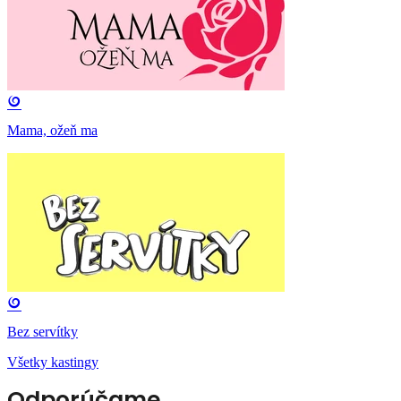
Mama, ožeň ma
Bez servítky
Všetky kastingy
Odporúčame