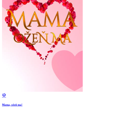
Mama, ožeň ma!