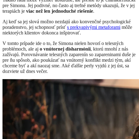
pre Simonu. Jej podivné, no často aj trefné metódy ukazujú, že v jej
terapiách je
viac než len jednoduché riešenie
.
Aj keď sa jej slová možno nezdajú ako konvenčné psychologické
poradenstvo, jej schopnosť prísť
s prekvapivými metaforami
môže
niektorých klientov dokonca inšpirovať.
V tomto prípade ide o to, že Simona nielen hovorí o telesných
problémoch, ale aj
o vnútornej disharmónii
, ktorú mnohí z nás
zažívajú. Porovnávanie telesných zaparenín so zapareninami duše je
pre ňu spôsob, ako poukázať na vnútorný konflikt medzi tým, akí
chceme byť a akí naozaj sme. Aké ďalšie perly vyjdú z jej úst, sa
dozviete už dnes večer.