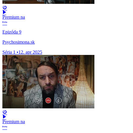
Premium na
Epizóda 9
Psychosimona.sk
Séria 1
•
12. apr 2025
Premium na