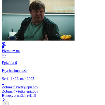
Premium na
Epizóda 6
Psychosimona.sk
Séria 1
•
22. mar 2025
+
Zobraziť všetky epizódy
Zobraziť všetky epizódy
Bonusy z našich relácií