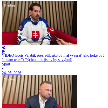
VIDEO Boris Valábik prezradil, ako by mal vyzerať jeho hokejový
"dream team": Týchto hokejistov by si vybral!
Šport
•
24. 05. 2026