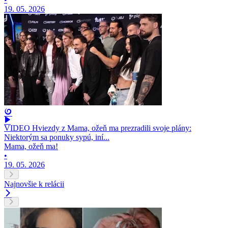
19. 05. 2026
VIDEO Hviezdy z Mama, ožeň ma prezradili svoje plány:
Niektorým sa ponuky sypú, iní...
Mama, ožeň ma!
•
19. 05. 2026
Najnovšie k relácii