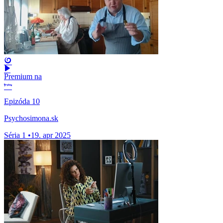
Premium na
Epizóda 10
Psychosimona.sk
Séria 1
•
19. apr 2025