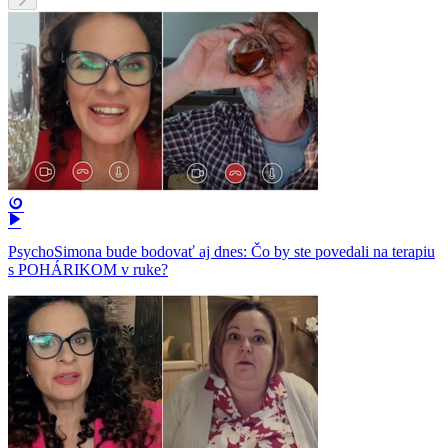
PsychoSimona bude bodovať aj dnes: Čo by ste povedali na terapiu
s POHÁRIKOM v ruke?