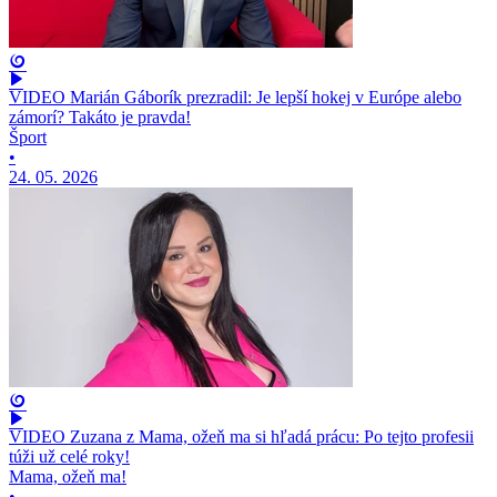
VIDEO Marián Gáborík prezradil: Je lepší hokej v Európe alebo
zámorí? Takáto je pravda!
Šport
•
24. 05. 2026
VIDEO Zuzana z Mama, ožeň ma si hľadá prácu: Po tejto profesii
túži už celé roky!
Mama, ožeň ma!
•