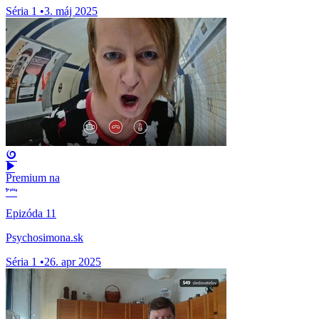
Séria 1
•
3. máj 2025
Premium na
Epizóda 11
Psychosimona.sk
Séria 1
•
26. apr 2025