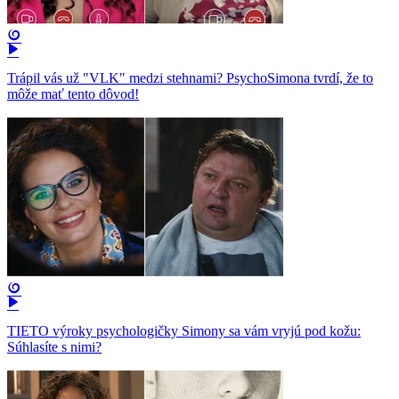
Trápil vás už "VLK" medzi stehnami? PsychoSimona tvrdí, že to
môže mať tento dôvod!
TIETO výroky psychologičky Simony sa vám vryjú pod kožu:
Súhlasíte s nimi?