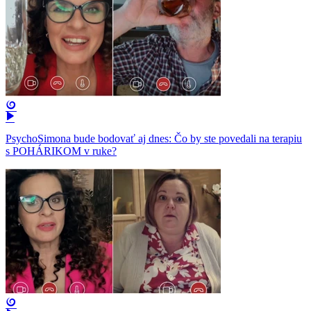
PsychoSimona bude bodovať aj dnes: Čo by ste povedali na terapiu
s POHÁRIKOM v ruke?