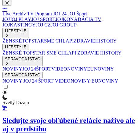
Live
Archív
TV Program
JOJ 24
JOJ Šport
JOJ
JOJ PLAY
JOJ ŠPORT
JOJKO
NADÁCIA TV
JOJ
KASTINGY
JOJ CZ
JOJ GROUP
LIFESTYLE
ŽENSKÉ
TOPSTAR
SME CHLAPI
ZDRAVIE
HISTORY
LIFESTYLE
ŽENSKÉ
TOPSTAR
SME CHLAPI
ZDRAVIE
HISTORY
SPRAVODAJSTVO
NOVINY
JOJ 24
ŠPORT
VIDEONOVINY
EUNOVINY
SPRAVODAJSTVO
NOVINY
JOJ 24
ŠPORT
VIDEONOVINY
EUNOVINY
Svetlý Dizajn
Sledujte svoje obľúbené relácie naživo ale
aj v predstihu