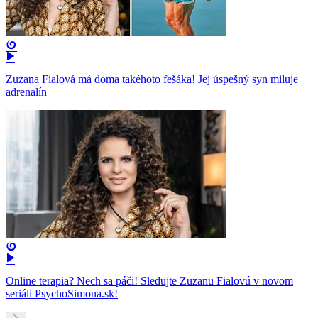
Zuzana Fialová má doma takéhoto fešáka! Jej úspešný syn miluje
adrenalín
Online terapia? Nech sa páči! Sledujte Zuzanu Fialovú v novom
seriáli PsychoSimona.sk!