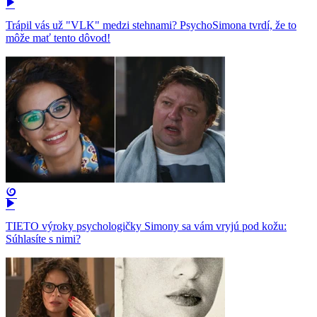
Trápil vás už "VLK" medzi stehnami? PsychoSimona tvrdí, že to
môže mať tento dôvod!
TIETO výroky psychologičky Simony sa vám vryjú pod kožu:
Súhlasíte s nimi?