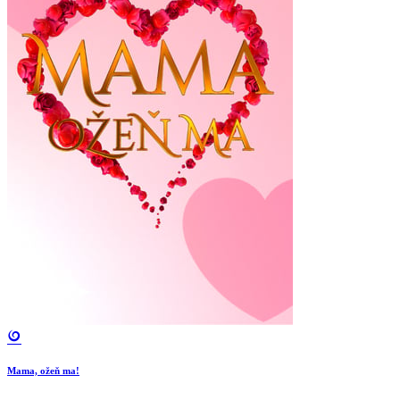
Mama, ožeň ma!