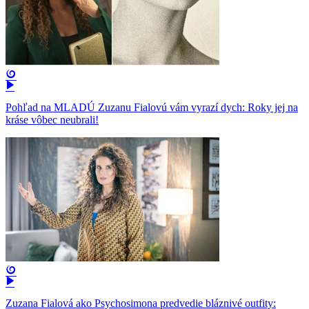
Pohľad na MLADÚ Zuzanu Fialovú vám vyrazí dych: Roky jej na
kráse vôbec neubrali!
Zuzana Fialová ako Psychosimona predvedie bláznivé outfity: