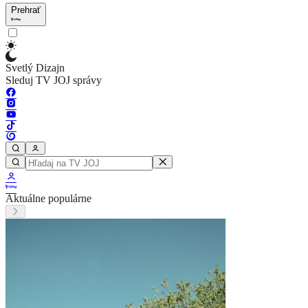
Prehrať
Svetlý Dizajn
Sleduj TV JOJ správy
Aktuálne populárne