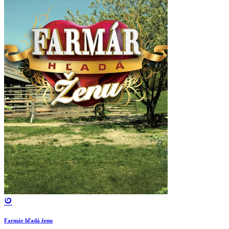
Farmár hľadá ženu