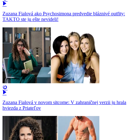
Zuzana Fialová ako Psychosimona predvedie bláznivé outfity:
TAKTO ste ju ešte nevideli!
Zuzana Fialová v novom sitcome: V zahraničnej verzii ju hrala
hviezda z Priateľov