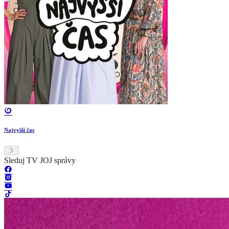
Najvyšší čas
Sleduj TV JOJ správy