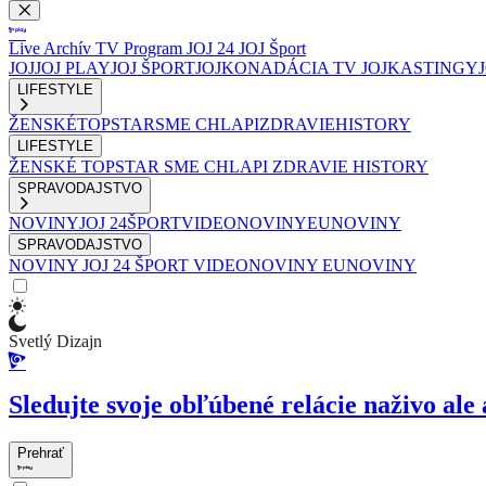
Live
Archív
TV Program
JOJ 24
JOJ Šport
JOJ
JOJ PLAY
JOJ ŠPORT
JOJKO
NADÁCIA TV JOJ
KASTINGY
LIFESTYLE
ŽENSKÉ
TOPSTAR
SME CHLAPI
ZDRAVIE
HISTORY
LIFESTYLE
ŽENSKÉ
TOPSTAR
SME CHLAPI
ZDRAVIE
HISTORY
SPRAVODAJSTVO
NOVINY
JOJ 24
ŠPORT
VIDEONOVINY
EUNOVINY
SPRAVODAJSTVO
NOVINY
JOJ 24
ŠPORT
VIDEONOVINY
EUNOVINY
Svetlý Dizajn
Sledujte svoje obľúbené relácie naživo ale 
Prehrať