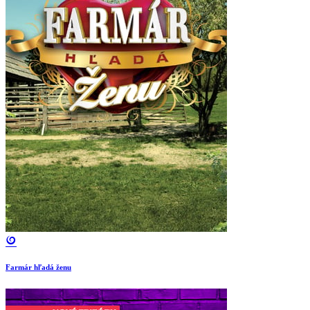
Farmár hľadá ženu