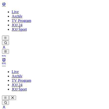
Live
Archív
TV Program
JOJ 24
JOJ Šport
Live
Archív
TV Program
JOJ 24
JOJ Šport