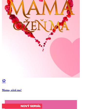
Mama, ožeň ma!