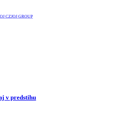
JOJ CZ
JOJ GROUP
aj v predstihu